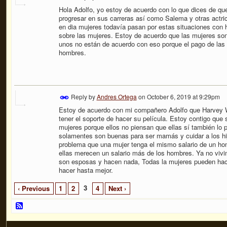
Hola Adolfo, yo estoy de acuerdo con lo que dices de qu
progresar en sus carreras así como Salema y otras actr
en dia mujeres todavía pasan por estas situaciones con 
sobre las mujeres. Estoy de acuerdo que las mujeres son
unos no están de acuerdo con eso porque el pago de las
hombres.
Reply by
Andres Ortega
on
October 6, 2019 at 9:29pm
Estoy de acuerdo con mi compañero Adolfo que Harvey W
tener el soporte de hacer su película. Estoy contigo que 
mujeres porque ellos no piensan que ellas sí también lo 
solamentes son buenas para ser mamás y cuidar a los hij
problema que una mujer tenga el mismo salario de un hom
ellas merecen un salario más de los hombres. Ya no viv
son esposas y hacen nada, Todas la mujeres pueden hace
hacer hasta mejor.
3
‹ Previous
1
2
4
Next ›