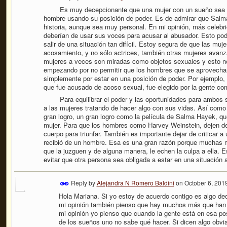
Es muy decepcionante que una mujer con un sueño sea man
hombre usando su posición de poder. Es de admirar que Salma
historia, aunque sea muy personal. En mi opinión, más celebr
deberían de usar sus voces para acusar al abusador. Esto pod
salir de una situación tan difícil. Estoy segura de que las muj
acosamiento, y no sólo actrices, también otras mujeres avan
mujeres a veces son miradas como objetos sexuales y esto no
empezando por no permitir que los hombres que se aprovechan
simplemente por estar en una posición de poder. Por ejempl
que fue acusado de acoso sexual, fue elegido por la gente c
Para equilibrar el poder y las oportunidades para ambos 
a las mujeres tratando de hacer algo con sus vidas. Así como
gran logro, un gran logro como la película de Salma Hayek, que
mujer. Para que los hombres como Harvey Weinstein, dejen de
cuerpo para triunfar. También es importante dejar de criticar 
recibió de un hombre. Esa es una gran razón porque muchas 
que la juzguen y de alguna manera, le echen la culpa a ella
evitar que otra persona sea obligada a estar en una situación a
Reply by
Alejandra N Romero Baldini
on
October 6, 201
Hola Mariana. Si yo estoy de acuerdo contigo es algo d
mi opinión también pienso que hay muchos más que han 
mi opinión yo pienso que cuando la gente está en esa pos
de los sueños uno no sabe qué hacer. Si dicen algo obvi