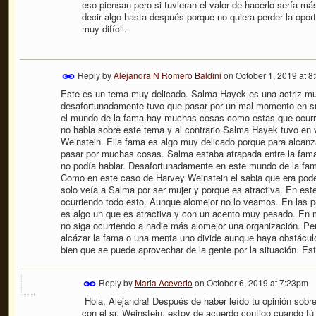
eso piensan pero si tuvieran el valor de hacerlo sería má
decir algo hasta después porque no quiera perder la opor
muy difícil.
Reply by
Alejandra N Romero Baldini
on
October 1, 2019 at 
Este es un tema muy delicado. Salma Hayek es una actriz muy
desafortunadamente tuvo que pasar por un mal momento en su v
el mundo de la fama hay muchas cosas como estas que ocurre
no habla sobre este tema y al contrario Salma Hayek tuvo en v
Weinstein. Ella fama es algo muy delicado porque para alcanz
pasar por muchas cosas. Salma estaba atrapada entre la fama o
no podía hablar. Desafortunadamente en este mundo de la fam
Como en este caso de Harvey Weinstein el sabia que era pode
solo veía a Salma por ser mujer y porque es atractiva. En e
ocurriendo todo esto. Aunque alomejor no lo veamos. En las p
es algo un que es atractiva y con un acento muy pesado. En 
no siga ocurriendo a nadie más alomejor una organización. P
alcázar la fama o una menta uno divide aunque haya obstácul
bien que se puede aprovechar de la gente por la situación. Est
Reply by
Maria Acevedo
on
October 6, 2019 at 7:23pm
Hola, Alejandra! Después de haber leído tu opinión sobre
con el sr. Weinstein, estoy de acuerdo contigo cuando t