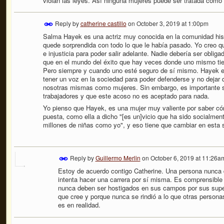
violan las leyes. Así ninguna mujeres puede ser tratada como o
Reply by
catherine castillo
on
October 3, 2019 at 1:00pm
Salma Hayek es una actriz muy conocida en la comunidad hisp
quede sorprendida con todo lo que le había pasado. Yo creo que
e injusticia para poder salir adelante. Nadie debería ser obli
que en el mundo del éxito que hay veces donde uno mismo ti
Pero siempre y cuando uno esté seguro de sí mismo. Hayek es
tener un voz en la sociedad para poder defenderse y no dejar 
nosotras mismas como mujeres. Sin embargo, es importante 
trabajadores y que este acoso no es aceptado para nada.
Yo pienso que Hayek, es una mujer muy valiente por saber cóm
puesta, como ella a dicho "
[es un]vicio que ha sido socialmen
millones de niñas como yo", y eso tiene que cambiar en esta
Reply by
Guillermo Merlin
on
October 6, 2019 at 11:26a
Estoy de acuerdo contigo Catherine. Una persona nunca d
intenta hacer una carrera por sí misma. Es comprensible 
nunca deben ser hostigados en sus campos por sus super
que cree y porque nunca se rindió a lo que otras personas
es en realidad.