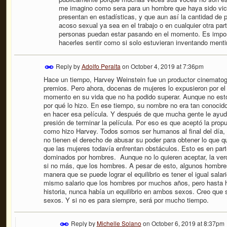
me imagino como sera para un hombre que haya sido vic
presentan en estadísticas, y que aun así la cantidad de 
acoso sexual ya sea en el trabajo o en cualquier otra pa
personas puedan estar pasando en el momento. Es importa
hacerles sentir como si solo estuvieran inventando ment
Reply by
Adolfo Peralta
on
October 4, 2019 at 7:36pm
Hace un tiempo, Harvey Weinstein fue un productor cinemato
premios. Pero ahora, docenas de mujeres lo expusieron por e
momento en su vida que no ha podido superar. Aunque no esto
por qué lo hizo. En ese tiempo, su nombre no era tan conoci
en hacer esa película. Y después de que mucha gente le ayudo c
presión de terminar la película. Por eso es que aceptó la pro
como hizo Harvey. Todos somos ser humanos al final del día, 
no tienen el derecho de abusar su poder para obtener lo que q
que las mujeres todavía enfrentan obstáculos. Esto es en part
dominados por hombres. Aunque no lo quieren aceptar, la verd
si no más, que los hombres. A pesar de esto, algunos hombre
manera que se puede lograr el equilibrio es tener el igual sal
mismo salario que los hombres por muchos años, pero hasta ho
historia, nunca había un equilibrio en ambos sexos. Creo que 
sexos. Y si no es para siempre, será por mucho tiempo.
Reply by
Michelle Solano
on
October 6, 2019 at 8:37pm