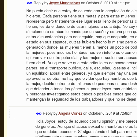
Reply by
Joyce Manosalvas
on
October 3, 2019 at 1:11pm
No puedo decir que estoy de acuerdo con la aceptación de cie
hicieron. Cada persona tiene sus metas y para estas mujeres s
representa pero tristemente ese lugar esta lleno de personas 
tienen, les da el derecho de usar mujeres a su antojo. No soy 
simplemente estaban luchando por un sueño y es una pena qu
estas circunstancias para conseguirlo, hay que aceptarlo, en 
estado en sus zapatos, quizás hubiera hecho lo mismo pero c
generación donde las mujeres tienen al menos un poco de pod
la mujeres, pues muchos hombres nos ven inferiores o como
quieren ver nuestro potencial y las mujeres suelen ser acosa
fuera de el. Aunque se ve que este articulo es de acoso sexua
partes, en el transporte publico, calle, escuelas, iglesias e incl
un equilibrio laboral entre géneros, ya que siempre hay una 
aprovechar de otra, no hay que olvidar que hay hombres que ta
la mujer, decirlo enfrente de millones de personas es una desh
que defender a todos los géneros al poner leyes mas estrictas
y personas investigando estos casos o posibles casos que oc
mantengan la seguridad de los trabajadores y que no se dejen v
Reply by
Angela Cortez
on
October 6, 2019 at 7:58pm
Hola Joyce, estoy de acuerdo con tu opinión y me parece 
de géneros. Aunque el acoso sexual en hombres no es t
que se debe reconocer. Si sigue siendo difícil para muc
públicamente porque muchas veces sus voces no son esc