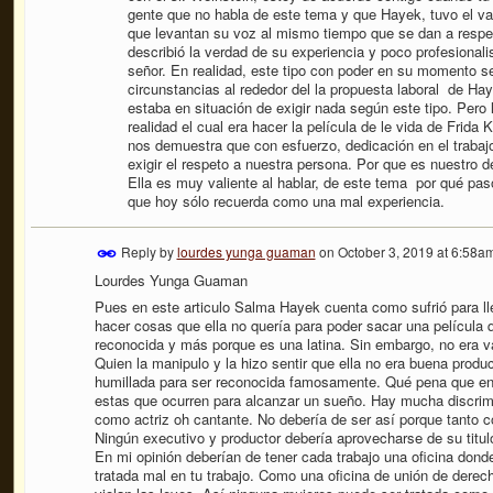
gente que no habla de este tema y que Hayek, tuvo el val
que levantan su voz al mismo tiempo que se dan a respet
describió la verdad de su experiencia y poco profesional
señor. En realidad, este tipo con poder en su momento se
circunstancias al rededor del la propuesta laboral de 
estaba en situación de exigir nada según este tipo. Pero 
realidad el cual era hacer la película de le vida de Frid
nos demuestra que con esfuerzo, dedicación en el trabaj
exigir el respeto a nuestra persona. Por que es nuestro
Ella es muy valiente al hablar, de este tema por qué pa
que hoy sólo recuerda como una mal experiencia.
Reply by
lourdes yunga guaman
on
October 3, 2019 at 6:58a
Lourdes Yunga Guaman
Pues en este articulo Salma Hayek cuenta como sufrió para ll
hacer cosas que ella no quería para poder sacar una película
reconocida y más porque es una latina. Sin embargo, no era v
Quien la manipulo y la hizo sentir que ella no era buena produ
humillada para ser reconocida famosamente. Qué pena que e
estas que ocurren para alcanzar un sueño. Hay mucha discrim
como actriz oh cantante. No debería de ser así porque tanto c
Ningún executivo y productor debería aprovecharse de su titul
En mi opinión deberían de tener cada trabajo una oficina dond
tratada mal en tu trabajo. Como una oficina de unión de derec