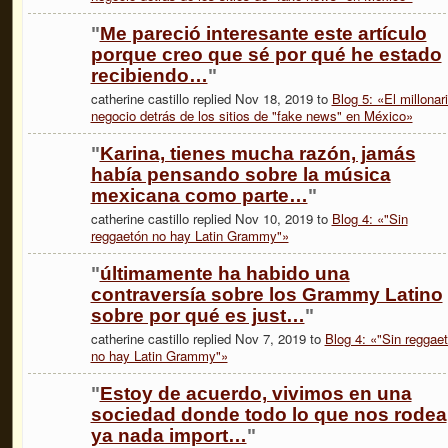
"
Me pareció interesante este artículo
porque creo que sé por qué he estado
recibiendo…
"
catherine castillo replied Nov 18, 2019 to
Blog 5: «El millonar
negocio detrás de los sitios de "fake news" en México»
"
Karina, tienes mucha razón, jamás
había pensando sobre la música
mexicana como parte…
"
catherine castillo replied Nov 10, 2019 to
Blog 4: «"Sin
reggaetón no hay Latin Grammy"»
"
últimamente ha habido una
contraversía sobre los Grammy Latino
sobre por qué es just…
"
catherine castillo replied Nov 7, 2019 to
Blog 4: «"Sin reggae
no hay Latin Grammy"»
"
Estoy de acuerdo, vivimos en una
sociedad donde todo lo que nos rodea
ya nada import…
"