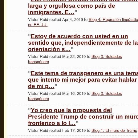
larga y orgullosa como país de
inmigrantes. E…
"
Victor Reid replied Apr 4, 2019 to
Blog 4: Represión lingüísti
en EE.UU.
"
Estoy de acuerdo con usted en un
sentido que, independientemente de la
orientación s…
"
Victor Reid replied Mar 22, 2019 to
Blog 3: Soldados
transgénero
"
Este tema de transgenero es una tem
que intento mi mejor para evitar hablar
de mi p…
"
Victor Reid replied Mar 16, 2019 to
Blog 3: Soldados
transgénero
"
Yo creo que la propuesta del
Presidente Trump de construir un mur
fronterizo a lo l…
"
Victor Reid replied Feb 17, 2019 to
Blog 1: El muro de Trump