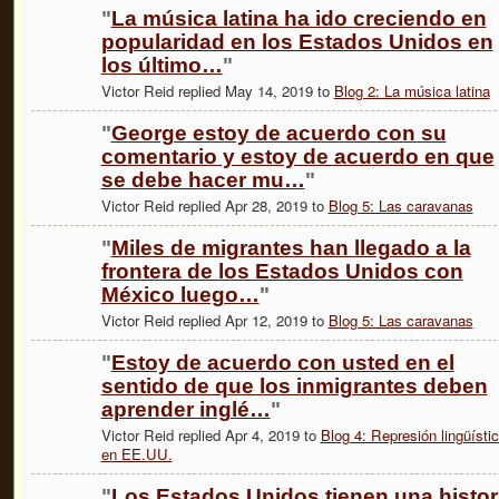
"
La música latina ha ido creciendo en
popularidad en los Estados Unidos en
los último…
"
Victor Reid replied May 14, 2019 to
Blog 2: La música latina
"
George estoy de acuerdo con su
comentario y estoy de acuerdo en que
se debe hacer mu…
"
Victor Reid replied Apr 28, 2019 to
Blog 5: Las caravanas
"
Miles de migrantes han llegado a la
frontera de los Estados Unidos con
México luego…
"
Victor Reid replied Apr 12, 2019 to
Blog 5: Las caravanas
"
Estoy de acuerdo con usted en el
sentido de que los inmigrantes deben
aprender inglé…
"
Victor Reid replied Apr 4, 2019 to
Blog 4: Represión lingüísti
en EE.UU.
"
Los Estados Unidos tienen una histor