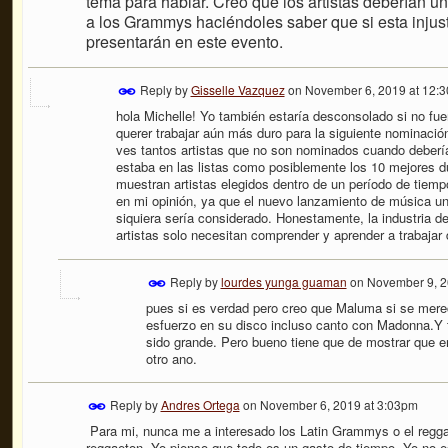
tema para hablar. Creo que los artistas deberían u
a los Grammys haciéndoles saber que si esta injusti
presentarán en este evento.
Reply by
Gisselle Vazquez
on
November 6, 2019 at 12:
hola Michelle! Yo también estaría desconsolado si no fu
querer trabajar aún más duro para la siguiente nominaci
ves tantos artistas que no son nominados cuando deberí
estaba en las listas como posiblemente los 10 mejores 
muestran artistas elegidos dentro de un período de tiem
en mi opinión, ya que el nuevo lanzamiento de música u
siquiera sería considerado. Honestamente, la industria d
artistas solo necesitan comprender y aprender a trabajar d
Reply by
lourdes yunga guaman
on
November 9, 2
pues si es verdad pero creo que Maluma si se mer
esfuerzo en su disco incluso canto con Madonna.Y 
sido grande. Pero bueno tiene que de mostrar que er
otro ano.
Reply by
Andres Ortega
on
November 6, 2019 at 3:03pm
Para mi, nunca me a interesado los Latin Grammys o el regg
reggaeton. Yo pienso que todo es un gasto de tiempo. Yo no e