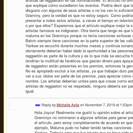
artistas de reggaetaon en las nominaciones. El artículo no bri
que explique cómo sucedieron los eventos. Podría decir que la
disgusto con algunos de esos artistas o no los ven lo suficie
Grammy, pero la verdad es que no estoy seguro. Como podría d
presentar a todos estos artistas, a veces el tiempo en televi
o por que ellos? Esperemos que el artículo explique mejor la s
artistas famosos se indignaran. Otra teoría que tengo es que t
maluma en los Grammys porque no tenía canciones exitosas 
Balvin siempre tiene canciones en la parte superior de las val
Yankee se escuchó durante muchos meses y continúa sonando 
obviamente deberían haber dado la oportunidad a las personas 
reggaetón es parte de la cultura y es lo que más se escucha 
tendrían la multitud de fanáticos que gastan dinero para apoyar
de reggaeton están presentes en los premios, entonces la gent
No es apropiado excluir a los artistas, ya que trabajan duro p
ver a sus ídolos ser parte de los premios, para apreciar cóm
nombre. Los artistas deberían unirse para que cosas como es
artistas de reggaeton no es respetado, ninguno debería ser pa
igual.
Reply by
Michelle Avila
on
November 7, 2019 at 1:53pm
Hola Joyce! Realmente me gustó tu opinión sobre el artíc
Grammys no nominaron a algunos artistas para ganar pre
el artículo, pero estoy completamente de acuerdo en que 
ejemplo, Maluma pudo no haber tenido tantas canciones
Yankee. Todavía creo que fue injusto que no haya sido 