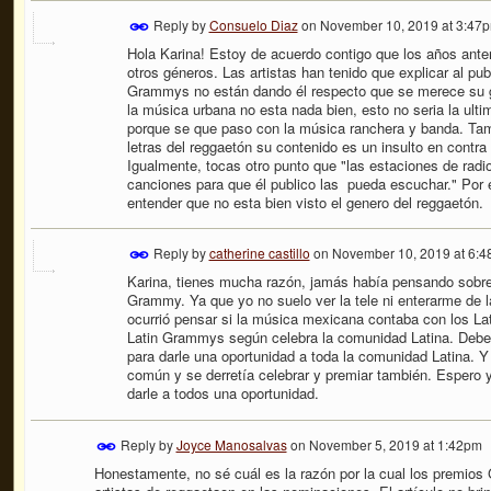
Reply by
Consuelo Diaz
on
November 10, 2019 at 3:47
Hola Karina! Estoy de acuerdo contigo que los años ant
otros géneros. Las artistas han tenido que explicar al pub
Grammys no están dando él respecto que se merece su gé
la música urbana no esta nada bien, esto no seria la ult
porque se que paso con la música ranchera y banda. Tam
letras del reggaetón su contenido es un insulto en contra
Igualmente, tocas otro punto que "las estaciones de radi
canciones para que él publico las pueda escuchar." Po
entender que no esta bien visto el genero del reggaetón.
Reply by
catherine castillo
on
November 10, 2019 at 6:
Karina, tienes mucha razón, jamás había pensando sobre
Grammy. Ya que yo no suelo ver la tele ni enterarme de l
ocurrió pensar si la música mexicana contaba con los La
Latin Grammys según celebra la comunidad Latina. Deb
para darle una oportunidad a toda la comunidad Latina. Y
común y se derretía celebrar y premiar también. Espero y
darle a todos una oportunidad.
Reply by
Joyce Manosalvas
on
November 5, 2019 at 1:42pm
Honestamente, no sé cuál es la razón por la cual los premios 