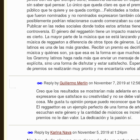
sin saber qué pensar. Lo único que queda claro es que el prem
público que te quiere y se queda contigo…Felicidades a todos
que fueron nominados y no nominados expresaron también cóm
posiblemente podrían relacionarse cuando comenzaban su car
Publicar en las redes sociales donde todos estos artistas ti
controversia.
El género del reggaetón tiene un impacto masivo 
es cierto. La mayor parte de la música que se está lanzando y 
música de reggaeton a diferencia de otros tipos de géneros.
latinos es una de las más grandes. Recibir un premio es decir
música y quiénes son, ya que esa es la forma en que muchos 
los Grammy latinos haga nada más que enviar un mensaje de 
explícita, sino una forma de disfrutar y estar satisfecho. Esp
de premios se realizarán muy pronto y me encantaría verlos all
Reply by
Guillermo Merlin
on
November 7, 2019 at 12:5
Creo que los resultados se mostrarían más adelante en su
expresarse que satisface su creatividad y no se debe val
cosa. Me gusta tu opinión porque puedo reconocer que tien
El reggaetton es un ejemplo perfecto de una forma de ar
escuchan este género y la cantidad de músicos es increíb
premios no le dan valor. La dedicación y la pasión sí.
Reply by
Karina Nava
on
November 5, 2019 at 1:24pm