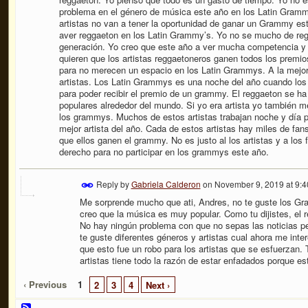
problema en el género de música este año en los Latin Gram
artistas no van a tener la oportunidad de ganar un Grammy es
aver reggaeton en los Latin Grammy’s. Yo no se mucho de re
generación. Yo creo que este año a ver mucha competencia y
quieren que los artistas reggaetoneros ganen todos los premios
para no merecen un espacio en los Latin Grammys. A la mejor
artistas. Los Latin Grammys es una noche del año cuando los 
para poder recibir el premio de un grammy. El reggaeton se h
populares alrededor del mundo. Si yo era artista yo también m
los grammys. Muchos de estos artistas trabajan noche y día p
mejor artista del año. Cada de estos artistas hay miles de fan
que ellos ganen el grammy. No es justo al los artistas y a los 
derecho para no participar en los grammys este año.
Reply by
Gabriela Calderon
on
November 9, 2019 at 9:
Me sorprende mucho que ati, Andres, no te guste los Gr
creo que la música es muy popular. Como tu dijistes, el 
No hay ningún problema con que no sepas las noticias pe
te guste diferentes géneros y artistas cual ahora me int
que esto fue un robo para los artistas que se esfuerzan
artistas tiene todo la razón de estar enfadados porque es
‹ Previous
1
2
3
4
Next ›