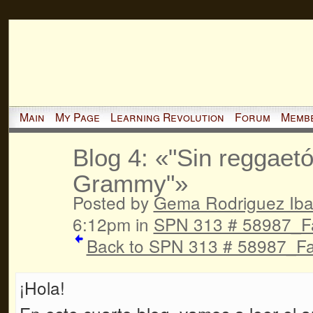
Main
My Page
Learning Revolution
Forum
Memb
Blog 4: «"Sin reggaetó
Grammy"»
Posted by
Gema Rodriguez Iba
6:12pm in
SPN 313 # 58987_Fa
Back to SPN 313 # 58987_Fal
¡Hola!