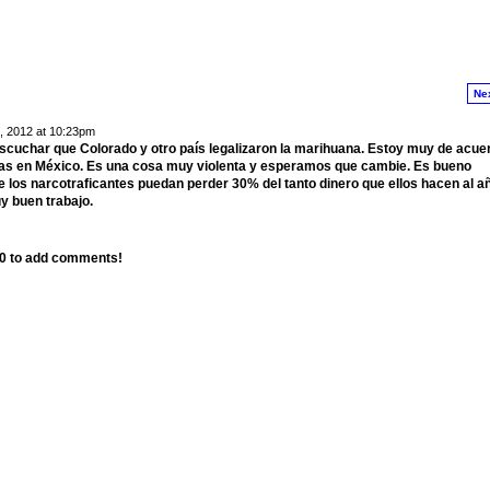
Ne
 2012 at 10:23pm
scuchar que Colorado y otro país legalizaron la marihuana. Estoy muy de acue
gas en México. Es una cosa muy violenta y esperamos que cambie. Es bueno
 los narcotraficantes puedan perder 30% del tanto dinero que ellos hacen al añ
y buen trabajo.
.0 to add comments!
by