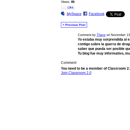
Views:
86
Like
MySpace
Facebook
< Previous Post
Comment by
Thays
on November 13,
Yo estaba muy sorprendida al e
contigo sobre la guerra de dro
saber que pueda ser posible que
Tu blog fue muy informativo, mu
Comment
You need to be a member of Classroom 2
Join Classroom 2.0
© 2026 Created by
Steve Hargadon
. Powered 