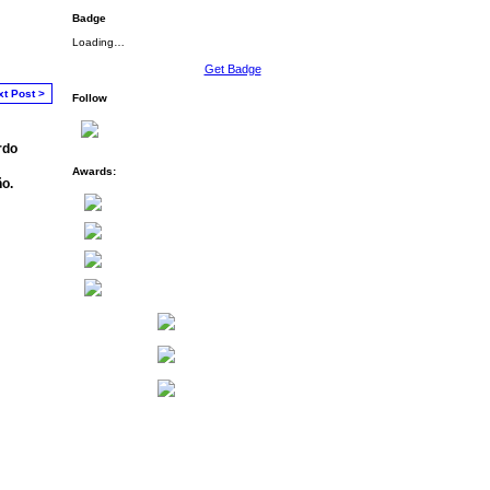
Badge
Loading…
Get Badge
xt Post >
Follow
rdo
Awards:
o.
Badges
|
Report an Issue
|
Terms of Service