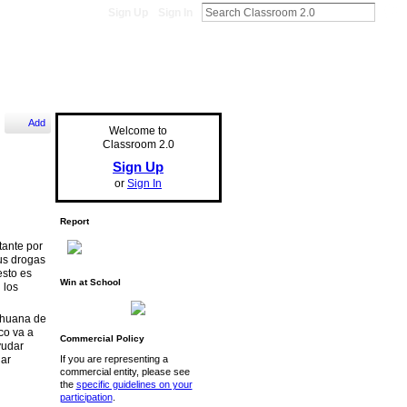
Sign Up
Sign In
Add
Welcome to
Classroom 2.0
Sign Up
or
Sign In
Report
tante por
us drogas
esto es
Win at School
 los
ihuana de
co va a
Commercial Policy
yudar
dar
If you are representing a
commercial entity, please see
the
specific guidelines on your
participation
.