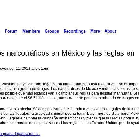
n
Forum
Members
Groups
Recordings
More
About
s narcotráficos en México y las reglas en
ovember 11, 2012 at 9:51pm
Washington y Colorado, legalizaron marihuana para uso recreativo. Eso es impor
lema con la guerra de drogas. Los narcotráficos de México venden casi todas de s
es posible que más estados van a cambiar sus reglas para legislar marihuana. Si 
 porcentaje de el $6,5 billón ellos ganan cada año por el contrabando de drogas en
rado van a afectar México positivamente. Habría menos ventas ilegales de la mar
ventas ilegales, la actividad criminal podría bajar. La primera de diciembre, Méxi
eto. El quiere cambiar la campaña antinarcóticas y piense que las reglas podría a
dadanos normales en su país. No sé si las reglas en los Estados Unidos puede ayu
rijuana-legalization-c...