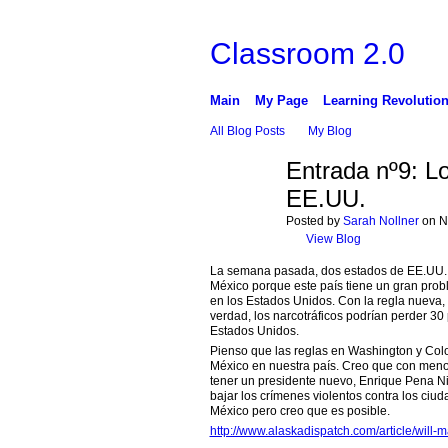
Classroom 2.0
Main
My Page
Learning Revolutio
All Blog Posts
My Blog
Entrada nº9: Lo
EE.UU.
Posted by
Sarah Nollner
on N
View Blog
La semana pasada, dos estados de EE.UU., 
México porque este país tiene un gran prob
en los Estados Unidos. Con la regla nueva, 
verdad, los narcotráficos podrían perder 30
Estados Unidos.
Pienso que las reglas en Washington y Colo
México en nuestra país. Creo que con menos 
tener un presidente nuevo, Enrique Pena Ni
bajar los crímenes violentos contra los ciu
México pero creo que es posible.
http://www.alaskadispatch.com/article/will-ma