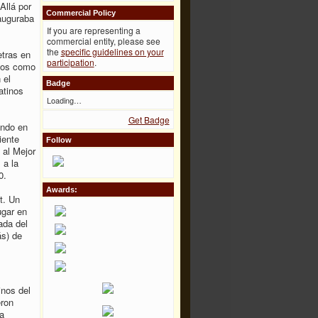
Allá por
Commercial Policy
 auguraba
If you are representing a
commercial entity, please see
the
specific guidelines on your
etras en
participation
.
itos como
 el
Badge
atinos
Loading…
Get Badge
ando en
iente
Follow
 al Mejor
 a la
0.
Awards:
t. Un
ugar en
ada del
ás) de
inos del
eron
a