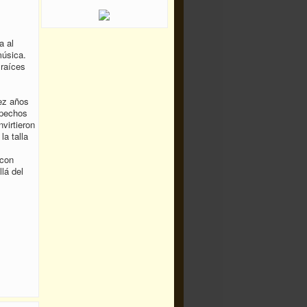
a al
música.
 raíces
ez años
 pechos
virtieron
la talla
 con
lá del