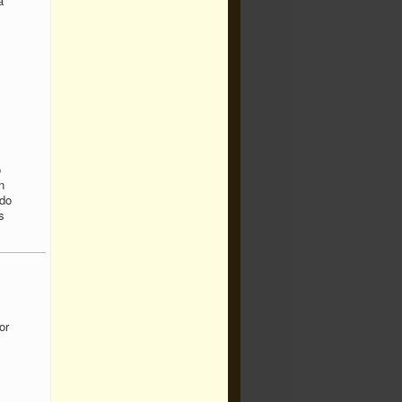
a
o
n
ado
s
or