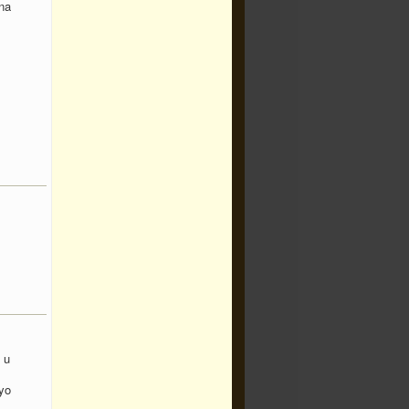
na
.
 u
yo