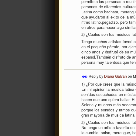
permite a las personas a reunir
personas de diferentes cultura
Latina como bachata, merengue
que ayudaron al éxito de la mú
ritmo latino,pegadizo, pero tamb
en otros para hacer algo similar
2) ¿Cuáles son tus músicos lat
Tengo muchos artistas favorit
en el pequeño párrafo, por eje
cinco años y disfruté de su mú
español.También disfruto de ar
persona muy talentosa que tení
Reply by
Diana Galvan
on
M
1) ¿Por qué crees que la músic
En mi opinión la música latina
sonidos escuchados en música 
hacen que uno quiera bailar. E
Selena y muchos más sacaron c
porque los sonidos y ritmos que
gran mayoría de musica latina t
2) ¿Cuáles son tus músicos lat
No tengo un artista favorito en
la cumbia, salsa, merengue, ba