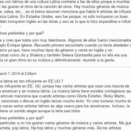
se con latinos de una cultura Latina contraria a las de ellos porque a muchas
s les gustan el ritmo de la canción de otros. Hay muchos géneros de música
, salsa, etc…,en el breve resumen menciona que había 6 artistas de influen
sica Latina. En Estados Unidos. eso fue porque, no sólo incluyeron un buen
ién incluyeron inglés en las letras y eso es lo que lo hizo expandirse e influir
.
inos preferidos y por qué?
os y creo que todos son muy talentosos. Algunos de ellos fueron mencionado
mplo Enrique iglesia. Recuerdo primero escucharlo cuando yo tenía alrededor 
sica ya que, hace muchos tipos de géneros y canta en inglés y en
tistas como Jlo y Shakira y también Selena Quintanilla para mi ella era una
a un gran ritmo en su música y definitivamente reunirán a la gente.
arch 7, 2019 at 3:26pm
a latina es tan influyente en EE.UU.?
 es influyente en EE. UU. porque hay varios artistas que usan una mezcla de
american y en música latina. La música latina tiene sonidos contagiosos qu
l artículo menciona que cuando artistas como Gloria Estefan, Ricky Martin,
anciones o discos en inglés tenían mucho éxito. Yo creo tuvieron mucho éx
 sacan estos artistas latinos es algo nuevo para los americanos. Incluso, la
iene un sonido alegre aunque la letra sea triste.
inos preferidos y por qué?
 particular, a mi me gustan varios géneros de música y varios artistas. Me gu
chata, pop latino, hip-hop latino y muchos géneros más. De los artistas