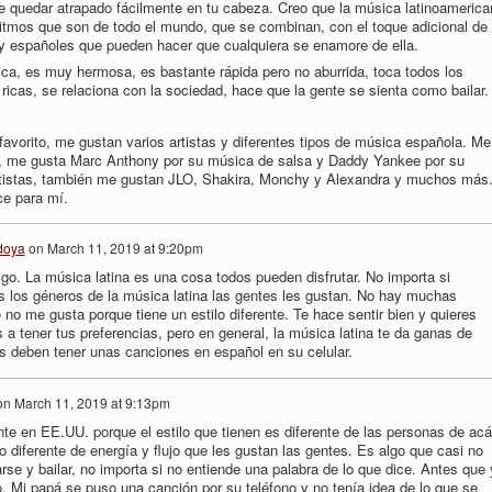
 quedar atrapado fácilmente en tu cabeza. Creo que la música latinoamerica
y ritmos que son de todo el mundo, que se combinan, con el toque adicional de
y españoles que pueden hacer que cualquiera se enamore de ella.
ca, es muy hermosa, es bastante rápida pero no aburrida, toca todos los
ricas, se relaciona con la sociedad, hace que la gente se sienta como bailar.
 favorito, me gustan varios artistas y diferentes tipos de música española. Me
, me gusta Marc Anthony por su música de salsa y Daddy Yankee por su
tistas, también me gustan JLO, Shakira, Monchy y Alexandra y muchos más
e para mí.
doya
on
March 11, 2019 at 9:20pm
go. La música latina es una cosa todos pueden disfrutar. No importa si
s los géneros de la música latina las gentes les gustan. No hay muchas
no me gusta porque tiene un estilo diferente. Te hace sentir bien y quieres
 a tener tus preferencias, pero en general, la música latina te da ganas de
os deben tener unas canciones en español en su celular.
on
March 11, 2019 at 9:13pm
nte en EE.UU. porque el estilo que tienen es diferente de las personas de acá
o diferente de energía y flujo que les gustan las gentes. Es algo que casi no
rse y bailar, no importa si no entiende una palabra de lo que dice. Antes que 
. Mi papá se puso una canción por su teléfono y no tenía idea de lo que se