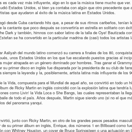
es cada vez más influyente, algo en lo que la música tiene mucho que ver. 
acudió Estados Unidos, si bien ya contaba con algún que otro precedente que
rtistas que ayudaron al éxito de la música latina en Estados Unidos.
egó desde Cuba cantando hits que, a pesar de sus ritmos caribeños, tenían l
 de la cantante que poco después se convertiría en estrella en solitario con éx
e Dark y también, himnos con sabor latino de la talla de Oye! Bautizada con
tefan se ha convertido en la particular madrina de (casi) todos los artistas l
lar Aaliyah del mundo latino comenzó su carrera a finales de los 80, conquist
pués, unos Estados Unidos en los que fue escalando puestos gracias al incip
una mujer atrapada en un género dominado por hombres. Tras ganar el Grammy
u primer disco en inglés fue disparada por la presidenta de su club de fans
siempre la leyenda y la, posiblemente, artista latina más influyente de los 9
 la Vida, compuesta para el Mundial de aquel año, se convirtió en todo un hi
bum de Ricky Martin en inglés coincidió con la explosión latina que tendría l
ones como Livin' la Vida Loca o She Bangs, las cuales representaban la lleg
e baile de todo el país. Años después, Martin sigue siendo uno (si no el que m
rios del panorama yanqui.
convirtió, junto con Ricky Martin, en otro de los grandes pesos pesados mascul
de su primer álbum en inglés, Enrique, dos números 1 en Billboard como fu
ón con Whitney Houston, un cover de Bruce Springsteen o una actuación en l