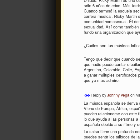
Unidos. Ricky Martin es uno d
sólo 6 años de edad. Más tard
Cuando terminó la escuela secu
carrera musical. Ricky Martin s
comunidad homosexual. Él demue
sexualidad. Así como también i
fundó una organización que ay
¿Cuáles son tus músicos latino
Tengo que decir que cuando se 
que nadie puede cantar o baila
Argentina, Colombia, Chile, E
a ganar múltiples certificados 
que yo más admiro.
Reply by
Johnny Vega
on
Ma
La música española se deriva 
Viene de Europa, África, españ
pueden relacionarse con este 
lo que ayuda a las personas a 
española debido a su ritmo y s
La salsa tiene una profunda co
puedes sentir los silbidos de la