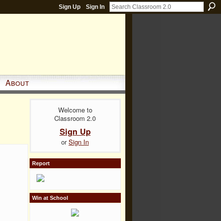
Sign Up
Sign In
About
Welcome to
Classroom 2.0
Sign Up
or
Sign In
Report
Win at School