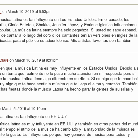
i
on
March 10, 2019 at 6:53pm
úsica latina es tan influyente en Los Estados Unidos. En el pasado, los
tin, Gloria Estefan, Shakira, Jennifer López, y Enrique Iglesias influenciaron 
opular. La música latina siempre ha sido pegadiza. Si usted no sabe español,
de cantar a lo largo del coro o los cantantes tenían versiones en ingles de la
cadas para el público estadounidense. Mis artistas favoritas son también
Clare
on
March 10, 2019 at 8:31pm
en que la música Latina es muy influyente en los Estados Unidos. Debido a 
ue un tema que realmente no le puse mucha atencion en mi respuesta pero si
e la música Latina tiene algo diferente en su ritmo. Si es algo que te hace bail
r y algo que te hace sentir la música que te llega al alma y corazón. También
has fiestas donde la música Latina ha hecho parar la gentes de su sillas y
n
March 5, 2019 at 10:19pm
a latina es tan influyente en EE.UU.?
úsica latina es muy influyente en EE.UU. y también en otras partes del mun
el tiempo el ritmo de la música ha cambiado y la mayoridad de la música es
nte le gusta. Es influyentes porque, hay generos de musica para todos, y