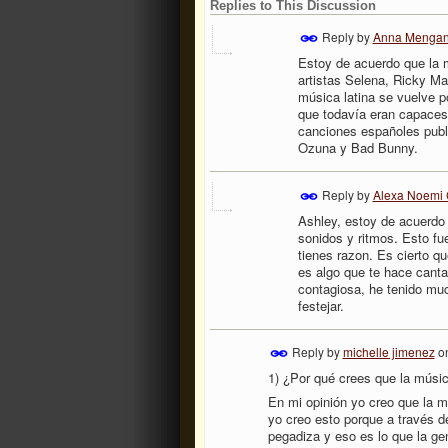
Replies to This Discussion
Reply by
Anna Mengan
Estoy de acuerdo que la m
artistas Selena, Ricky Mar
música latina se vuelve p
que todavía eran capaces 
canciones españoles publi
Ozuna y Bad Bunny.
Reply by
Alexa Noemi 
Ashley, estoy de acuerdo 
sonidos y ritmos. Esto f
tienes razon. Es cierto qu
es algo que te hace canta
contagiosa, he tenido muc
festejar.
Reply by
michelle jimenez
o
1) ¿Por qué crees que la músic
En mi opinión yo creo que la m
yo creo esto porque a través d
pegadiza y eso es lo que la ge