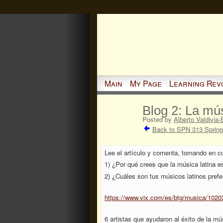
Main
My Page
Learning Rev
Blog 2: La mús
Posted by
Alberto Valdivia-
Back to SPN 313 Spring
Lee el artículo y comenta, tomando en cu
1) ¿Por qué crees que la música latina e
2) ¿Cuáles son tus músicos latinos prefe
https://www.vix.com/es/btg/musica/10203/
6 artistas que ayudaron al éxito de la m