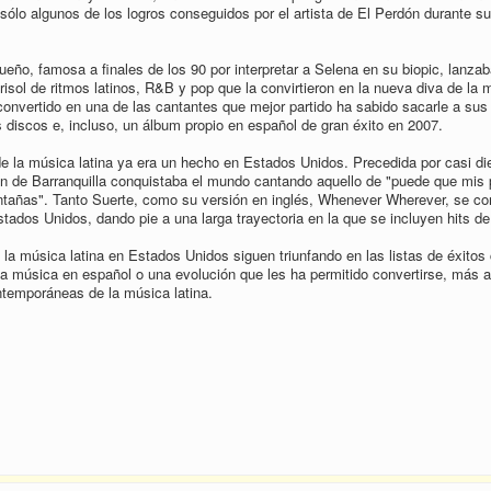
sólo algunos de los logros conseguidos por el artista de El Perdón durante su
eño, famosa a finales de los 90 por interpretar a Selena en su biopic, lanzab
isol de ritmos latinos, R&B y pop que la convirtieron en la nueva diva de la 
onvertido en una de las cantantes que mejor partido ha sabido sacarle a sus
s discos e, incluso, un álbum propio en español de gran éxito en 2007.
e la música latina ya era un hecho en Estados Unidos. Precedida por casi di
en de Barranquilla conquistaba el mundo cantando aquello de "puede que mis
añas". Tanto Suerte, como su versión en inglés, Whenever Wherever, se con
stados Unidos, dando pie a una larga trayectoria en la que se incluyen hits de 
 la música latina en Estados Unidos siguen triunfando en las listas de éxitos
la música en español o una evolución que les ha permitido convertirse, más al
temporáneas de la música latina.