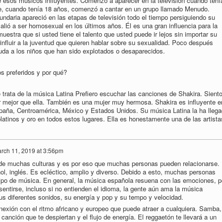
e esos músicos influyentes. Comenzó a aparecer en la televisión cuando tení
e, cuando tenía 18 años, comenzó a cantar en un grupo llamado Menudo.
ndaria apareció en las etapas de televisión todo el tiempo persiguiendo su
alió a ser homosexual en los últimos años. Él es una gran influencia para la
stra que si usted tiene el talento que usted puede ir lejos sin importar su
nfluir a la juventud que quieren hablar sobre su sexualidad. Poco después
uda a los niños que han sido explotados o desaparecidos.
s preferidos y por qué?
trata de la música Latina Prefiero escuchar las canciones de Shakira. Sient
r mejor que ella. También es una mujer muy hermosa. Shakira es influyente e
spaña, Centroamérica, México y Estados Unidos. Su música Latina la ha lleg
platinos y oro en todos estos lugares. Ella es honestamente una de las artista
rch 11, 2019 at 3:56pm
de muchas culturas y es por eso que muchas personas pueden relacionarse.
ol, inglés. Es ecléctico, amplio y diverso. Debido a esto, muchas personas
tipo de música. En general, la música española resuena con las emociones, p
sentirse, incluso si no entienden el idioma, la gente aún ama la música
us diferentes sonidos, su energía y pop y su tempo y velocidad.
nexión con el ritmo africano y europeo que puede atraer a cualquiera. Samba,
 canción que te despiertan y el flujo de energía. El reggaetón te llevará a un