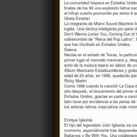
La comunidad hispana en Estados Unidos 
finales de los 90 una explosión latina s
el influjo sureño promovido por estos 6 a
Gloria Estefan
La integrante de Miami Sound Machine ll
inglés. Una táctica inteligente por parte
Don't Wanna Loose You, Coming Out of th
sobrenombre de "Reina del Pop Latino", Es
que han triunfado en Estados Unidos.
Selena
Nacida en el estado de Texas, la particu
primer lugar el mercado mexicano y, des
éxito de la música tejano en labios de 
Álbum Mexicano Estadounidense y grabar s
edad de 23 años, en 1995, quedando para 
Ricky Martin
Corría 1998 cuando la canción La Copa de
año después, el lanzamiento del primer ál
Estados Unidos, gracias en parte a canci
latin lover por excelencia a las pistas d
los artistas latinos masculinos más noto
Enrique Iglesias
El hijo del legendario Julio Iglesias se 
momento, especialmente tras desprender 
Bailamos y Be With You. Una colaboraci