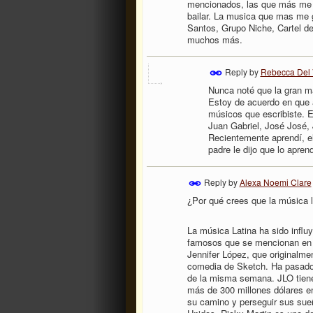
mencionados, las que más me g
bailar. La musica que mas me 
Santos, Grupo Niche, Cartel de
muchos más.
Reply by
Rebecca Del 
Nunca noté que la gran may
Estoy de acuerdo en que a
músicos que escribiste. 
Juan Gabriel, José José, 
Recientemente aprendí, el
padre le dijo que lo apre
Reply by
Alexa Noemi Clare
¿Por qué crees que la música l
La música Latina ha sido infl
famosos que se mencionan en e
Jennifer López, que originalm
comedia de Sketch. Ha pasado a
de la misma semana. JLO tiene 
más de 300 millones dólares en
su camino y perseguir sus sueñ