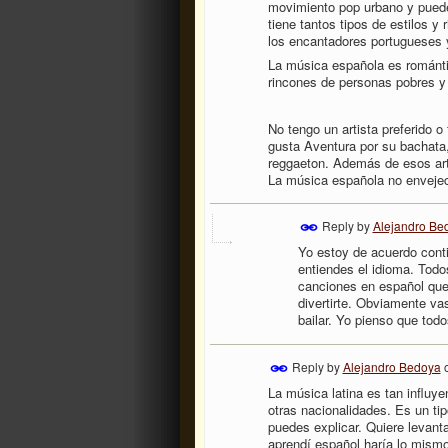
movimiento pop urbano y puede
tiene tantos tipos de estilos 
los encantadores portugueses 
La música española es románti
rincones de personas pobres y 
No tengo un artista preferido o
gusta Aventura por su bachata
reggaeton. Además de esos ar
La música española no envejec
Reply by
Alejandro Be
Yo estoy de acuerdo conti
entiendes el idioma. Todo
canciones en español que 
divertirte. Obviamente vas
bailar. Yo pienso que tod
Reply by
Alejandro Bedoya
La música latina es tan influye
otras nacionalidades. Es un tip
puedes explicar. Quiere levanta
aprendí español haría lo mismo