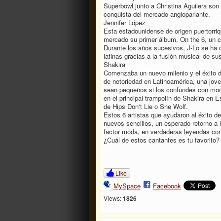
Superbowl junto a Christina Aguilera son 
conquista del mercado angloparlante.
Jennifer López
Esta estadounidense de origen puertorriqu
mercado su primer álbum. On the 6, un cr
Durante los años sucesivos, J-Lo se ha c
latinas gracias a la fusión musical de su
Shakira
Comenzaba un nuevo milenio y el éxito d
de notoriedad en Latinoamérica, una jov
sean pequeños si los confundes con mont
en el principal trampolín de Shakira en E
de Hips Don't Lie o She Wolf.
Estos 6 artistas que ayudaron al éxito de
nuevos sencillos, un esperado retorno a 
factor moda, en verdaderas leyendas con
¿Cuál de estos cantantes es tu favorito?
Like
MySpace
Facebook
Views:
1826