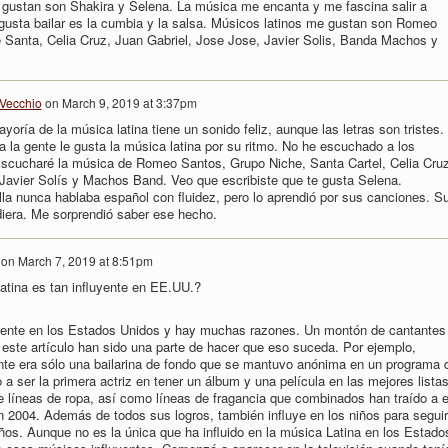
ustan son Shakira y Selena. La música me encanta y me fascina salir a
gusta bailar es la cumbia y la salsa. Músicos latinos me gustan son Romeo
 Santa, Celia Cruz, Juan Gabriel, Jose Jose, Javier Solis, Banda Machos y
Vecchio
on
March 9, 2019 at 3:37pm
oría de la música latina tiene un sonido feliz, aunque las letras son tristes.
 la gente le gusta la música latina por su ritmo. No he escuchado a los
Escucharé la música de Romeo Santos, Grupo Niche, Santa Cartel, Celia Cruz
Javier Solís y Machos Band. Veo que escribiste que te gusta Selena.
la nunca hablaba español con fluidez, pero lo aprendió por sus canciones. S
ndiera. Me sorprendió saber ese hecho.
on
March 7, 2019 at 8:51pm
atina es tan influyente en EE.UU.?
uyente en los Estados Unidos y hay muchas razones. Un montón de cantantes
ste artículo han sido una parte de hacer que eso suceda. Por ejemplo,
ente era sólo una bailarina de fondo que se mantuvo anónima en un programa 
 ser la primera actriz en tener un álbum y una película en las mejores lista
líneas de ropa, así como líneas de fragancia que combinados han traído a e
 2004. Además de todos sus logros, también influye en los niños para seguir
os. Aunque no es la única que ha influido en la música Latina en los Estado