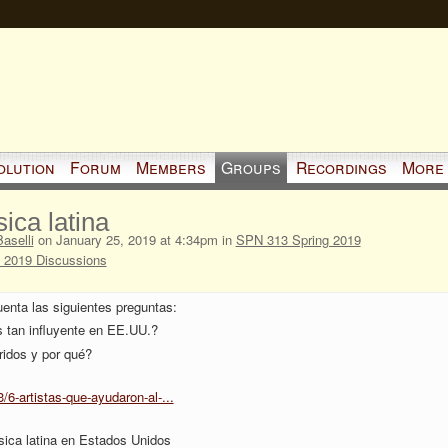
olution
Forum
Members
Groups
Recordings
More
ica latina
Baselli
on January 25, 2019 at 4:34pm in
SPN 313 Spring 2019
 2019 Discussions
enta las siguientes preguntas:
s tan influyente en EE.UU.?
ridos y por qué?
6-artistas-que-ayudaron-al-...
úsica latina en Estados Unidos