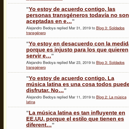
"
Yo estoy de acuerdo contigo, las
personas transgéneros todavía no son
aceptadas en e…
"
Alejandro Bedoya replied Mar 31, 2019 to
Blog 3: Soldados
transgénero
"
Yo estoy en desacuerdo con la medid
porque es injusto para los que quieren
servir e…
"
Alejandro Bedoya replied Mar 23, 2019 to
Blog 3: Soldados
transgénero
"
Yo estoy de acuerdo contigo. La
música latina es una cosa todos pued
disfrutar. No…
"
Alejandro Bedoya replied Mar 11, 2019 to
Blog 2: La música
latina
"
La música latina es tan influyente en
EE.UU. porque el estilo que tienen es
diferent…
"