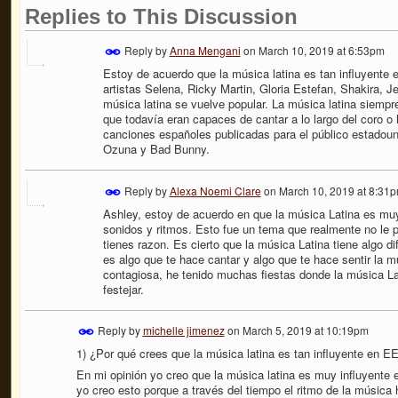
Replies to This Discussion
Reply by
Anna Mengani
on
March 10, 2019 at 6:53pm
Estoy de acuerdo que la música latina es tan influyente 
artistas Selena, Ricky Martin, Gloria Estefan, Shakira, Je
música latina se vuelve popular. La música latina siempr
que todavía eran capaces de cantar a lo largo del coro o 
canciones españoles publicadas para el público estadoun
Ozuna y Bad Bunny.
Reply by
Alexa Noemi Clare
on
March 10, 2019 at 8:31
Ashley, estoy de acuerdo en que la música Latina es muy
sonidos y ritmos. Esto fue un tema que realmente no le 
tienes razon. Es cierto que la música Latina tiene algo dif
es algo que te hace cantar y algo que te hace sentir la 
contagiosa, he tenido muchas fiestas donde la música Lat
festejar.
Reply by
michelle jimenez
on
March 5, 2019 at 10:19pm
1) ¿Por qué crees que la música latina es tan influyente en E
En mi opinión yo creo que la música latina es muy influyente
yo creo esto porque a través del tiempo el ritmo de la música