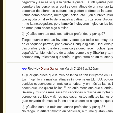
pegadiza y eso es lo que la gente le gusta. Es influyentes po
permite a las personas a reunirse con latinos de una cultura L
personas de diferentes culturas les gustan el ritmo de la ca
Latina como bachata, merengue, salsa, etc…,en el breve resu
que ayudaron al éxito de la música Latina. En Estados Unidos.
ritmo latino,pegadizo, pero también incluyeron inglés en las let
en otros para hacer algo similar.
2) ¿Cuáles son tus músicos latinos preferidos y por qué?
Tengo muchos artistas favoritos y creo que todos son muy ta
en el pequeño párrafo, por ejemplo Enrique iglesia. Recuerdo 
cinco años y disfruté de su música ya que, hace muchos tipos
español.También disfruto de artistas como Jlo y Shakira y tam
persona muy talentosa que tenía un gran ritmo en su música y 
Reply by
Diana Galvan
on
March 7, 2019 at 3:26pm
1) ¿Por qué crees que la música latina es tan influyente en E
En mi opinión la música latina es influyente en EE. UU. porqu
sonidos escuchados en música american y en música latina. L
hacen que uno quiera bailar. El artículo menciona que cuando 
Selena y muchos más sacaron canciones o discos en inglés te
porque los sonidos y ritmos que sacan estos artistas latinos e
gran mayoría de musica latina tiene un sonido alegre aunque la 
2) ¿Cuáles son tus músicos latinos preferidos y por qué?
No tengo un artista favorito en particular, a mi me gustan var