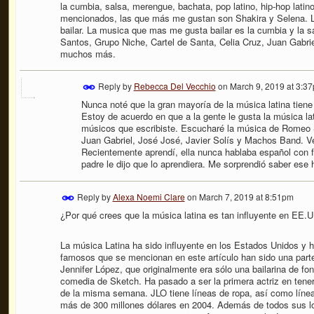
la cumbia, salsa, merengue, bachata, pop latino, hip-hop lati
mencionados, las que más me gustan son Shakira y Selena. L
bailar. La musica que mas me gusta bailar es la cumbia y la
Santos, Grupo Niche, Cartel de Santa, Celia Cruz, Juan Gabri
muchos más.
Reply by
Rebecca Del Vecchio
on
March 9, 2019 at 3:3
Nunca noté que la gran mayoría de la música latina tiene u
Estoy de acuerdo en que a la gente le gusta la música la
músicos que escribiste. Escucharé la música de Romeo S
Juan Gabriel, José José, Javier Solís y Machos Band. Ve
Recientemente aprendí, ella nunca hablaba español con f
padre le dijo que lo aprendiera. Me sorprendió saber ese 
Reply by
Alexa Noemi Clare
on
March 7, 2019 at 8:51pm
¿Por qué crees que la música latina es tan influyente en EE.
La música Latina ha sido influyente en los Estados Unidos y
famosos que se mencionan en este artículo han sido una part
Jennifer López, que originalmente era sólo una bailarina de 
comedia de Sketch. Ha pasado a ser la primera actriz en tener
de la misma semana. JLO tiene líneas de ropa, así como línea
más de 300 millones dólares en 2004. Además de todos sus log