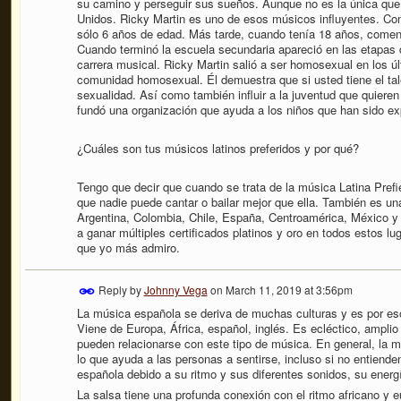
su camino y perseguir sus sueños. Aunque no es la única que 
Unidos. Ricky Martin es uno de esos músicos influyentes. Com
sólo 6 años de edad. Más tarde, cuando tenía 18 años, come
Cuando terminó la escuela secundaria apareció en las etapas d
carrera musical. Ricky Martin salió a ser homosexual en los úl
comunidad homosexual. Él demuestra que si usted tiene el tale
sexualidad. Así como también influir a la juventud que quiere
fundó una organización que ayuda a los niños que han sido ex
¿Cuáles son tus músicos latinos preferidos y por qué?
Tengo que decir que cuando se trata de la música Latina Prefi
que nadie puede cantar o bailar mejor que ella. También es u
Argentina, Colombia, Chile, España, Centroamérica, México y
a ganar múltiples certificados platinos y oro en todos estos l
que yo más admiro.
Reply by
Johnny Vega
on
March 11, 2019 at 3:56pm
La música española se deriva de muchas culturas y es por e
Viene de Europa, África, español, inglés. Es ecléctico, ampli
pueden relacionarse con este tipo de música. En general, la 
lo que ayuda a las personas a sentirse, incluso si no entiende
española debido a su ritmo y sus diferentes sonidos, su energ
La salsa tiene una profunda conexión con el ritmo africano y 