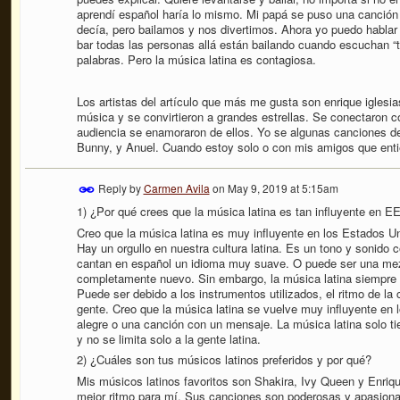
aprendí español haría lo mismo. Mi papá se puso una canción p
decía, pero bailamos y nos divertimos. Ahora yo puedo habla
bar todas las personas allá están bailando cuando escuchan “t
palabras. Pero la música latina es contagiosa.
Los artistas del artículo que más me gusta son enrique iglesias
música y se convirtieron a grandes estrellas. Se conectaron 
audiencia se enamoraron de ellos. Yo se algunas canciones 
Bunny, y Anuel. Cuando estoy solo o con mis amigos que ent
Reply by
Carmen Avila
on
May 9, 2019 at 5:15am
1) ¿Por qué crees que la música latina es tan influyente en E
Creo que la música latina es muy influyente en los Estados Un
Hay un orgullo en nuestra cultura latina. Es un tono y sonido
cantan en español un idioma muy suave. O puede ser una mezc
completamente nuevo. Sin embargo, la música latina siempre h
Puede ser debido a los instrumentos utilizados, el ritmo de la 
gente. Creo que la música latina se vuelve muy influyente en
alegre o una canción con un mensaje. La música latina solo ti
y no se limita solo a la gente latina.
2) ¿Cuáles son tus músicos latinos preferidos y por qué?
Mis músicos latinos favoritos son
Shakira, Ivy Queen y Enriqu
mejor ritmo para mí. Sus canciones son poderosas y apasion