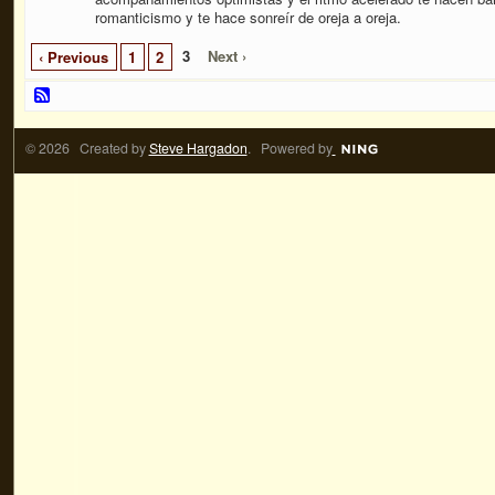
romanticismo y te hace sonreír de oreja a oreja.
3
Next ›
‹ Previous
1
2
© 2026 Created by
Steve Hargadon
. Powered by