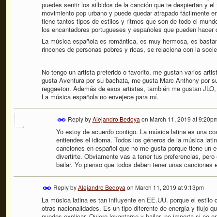
puedes sentir los silbidos de la canción que te despiertan y el 
movimiento pop urbano y puede quedar atrapado fácilmente en
tiene tantos tipos de estilos y ritmos que son de todo el mund
los encantadores portugueses y españoles que pueden hacer q
La música española es romántica, es muy hermosa, es bastante
rincones de personas pobres y ricas, se relaciona con la socie
No tengo un artista preferido o favorito, me gustan varios arti
gusta Aventura por su bachata, me gusta Marc Anthony por s
reggaeton. Además de esos artistas, también me gustan JLO
La música española no envejece para mí.
Reply by
Alejandro Bedoya
on
March 11, 2019 at 9:20p
Yo estoy de acuerdo contigo. La música latina es una cos
entiendes el idioma. Todos los géneros de la música lat
canciones en español que no me gusta porque tiene un est
divertirte. Obviamente vas a tener tus preferencias, pero
bailar. Yo pienso que todos deben tener unas canciones e
Reply by
Alejandro Bedoya
on
March 11, 2019 at 9:13pm
La música latina es tan influyente en EE.UU. porque el estilo 
otras nacionalidades. Es un tipo diferente de energía y flujo q
puedes explicar. Quiere levantarse y bailar, no importa si no 