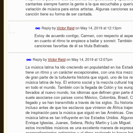
cantantes siempre fueron la gente a la que escuchaba y que
variación de música para estos artistas. Algunas canciones 
canción tiene su forma de ser cantada.
Reply by
Victor Reid
on
May 14, 2019 at 12:13pm
Estoy de acuerdo contigo, Carmen, con respecto al aspec
en cuanto el ritmo te empiece a bailar y sonreír. Tambié
canciones favoritas de él se titula Balinado.
Reply by
Victor Reid
on
May 14, 2019 at 12:07pm
La música latina ha ido creciendo en popularidad en los Estad
tiene un ritmo y un carácter excepcionales, con una rica mezc
de gran parte de la turbulenta historia que siguió, uno de los r
música latina de hoy. El entorno social y la mezcla cultural t
en todo el mundo. También con la llegada de Colón y los euro
llevados al nuevo mundo, los idiomas que definen gran parte de
suele asociarse con países como México, Colombia, Brasil, Cu
llegado y se han transmitido a través de los siglos. Su histori
incluso antes de que los esclavos que vinieron de África traje
de inspiración para la música que siguió en las Américas. Creo
música latina es tan influyente en los Estados Unidos. Alguno
Enrique Iglesias, Juanes, Selena, Ricky Martin y Luis Miguel.
estos increíbles músicos es una excelente manera de expresa
acompañamientos optimistas y el ritmo acelerado te hacen baila