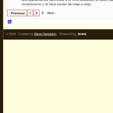
romanticismo y te hace sonreír de oreja a oreja.
3
Next ›
‹ Previous
1
2
© 2026 Created by
Steve Hargadon
. Powered by