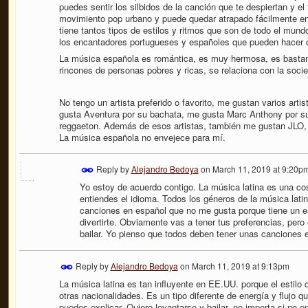
puedes sentir los silbidos de la canción que te despiertan y el 
movimiento pop urbano y puede quedar atrapado fácilmente en
tiene tantos tipos de estilos y ritmos que son de todo el mund
los encantadores portugueses y españoles que pueden hacer q
La música española es romántica, es muy hermosa, es bastante
rincones de personas pobres y ricas, se relaciona con la socie
No tengo un artista preferido o favorito, me gustan varios arti
gusta Aventura por su bachata, me gusta Marc Anthony por s
reggaeton. Además de esos artistas, también me gustan JLO
La música española no envejece para mí.
Reply by
Alejandro Bedoya
on
March 11, 2019 at 9:20p
Yo estoy de acuerdo contigo. La música latina es una cos
entiendes el idioma. Todos los géneros de la música lat
canciones en español que no me gusta porque tiene un est
divertirte. Obviamente vas a tener tus preferencias, pero
bailar. Yo pienso que todos deben tener unas canciones e
Reply by
Alejandro Bedoya
on
March 11, 2019 at 9:13pm
La música latina es tan influyente en EE.UU. porque el estilo 
otras nacionalidades. Es un tipo diferente de energía y flujo q
puedes explicar. Quiere levantarse y bailar, no importa si no 