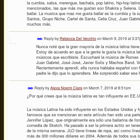
la cumbia, salsa, merengue, bachata, pop latino, hip-hop lati
mencionados, las que más me gustan son Shakira y Selena. L
bailar. La musica que mas me gusta bailar es la cumbia y la
Santos, Grupo Niche, Cartel de Santa, Celia Cruz, Juan Gabri
muchos más.
Reply by
Rebecca Del Vecchio
on
March 9, 2019 at 3:3
Nunca noté que la gran mayoría de la música latina tiene u
Estoy de acuerdo en que a la gente le gusta la música la
músicos que escribiste. Escucharé la música de Romeo S
Juan Gabriel, José José, Javier Solís y Machos Band. Ve
Recientemente aprendí, ella nunca hablaba español con f
padre le dijo que lo aprendiera. Me sorprendió saber ese 
Reply by
Alexa Noemi Clare
on
March 7, 2019 at 8:51pm
¿Por qué crees que la música latina es tan influyente en EE.
La música Latina ha sido influyente en los Estados Unidos y
famosos que se mencionan en este artículo han sido una part
Jennifer López, que originalmente era sólo una bailarina de 
comedia de Sketch. Ha pasado a ser la primera actriz en tener
de la misma semana. JLO tiene líneas de ropa, así como línea
más de 300 millones dólares en 2004. Además de todos sus log