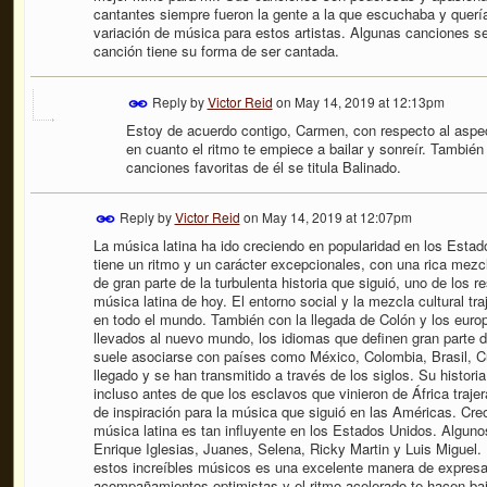
cantantes siempre fueron la gente a la que escuchaba y que
variación de música para estos artistas. Algunas canciones 
canción tiene su forma de ser cantada.
Reply by
Victor Reid
on
May 14, 2019 at 12:13pm
Estoy de acuerdo contigo, Carmen, con respecto al aspec
en cuanto el ritmo te empiece a bailar y sonreír. Tambié
canciones favoritas de él se titula Balinado.
Reply by
Victor Reid
on
May 14, 2019 at 12:07pm
La música latina ha ido creciendo en popularidad en los Estad
tiene un ritmo y un carácter excepcionales, con una rica mezc
de gran parte de la turbulenta historia que siguió, uno de los r
música latina de hoy. El entorno social y la mezcla cultural t
en todo el mundo. También con la llegada de Colón y los euro
llevados al nuevo mundo, los idiomas que definen gran parte de
suele asociarse con países como México, Colombia, Brasil, Cu
llegado y se han transmitido a través de los siglos. Su histori
incluso antes de que los esclavos que vinieron de África traje
de inspiración para la música que siguió en las Américas. Creo
música latina es tan influyente en los Estados Unidos. Alguno
Enrique Iglesias, Juanes, Selena, Ricky Martin y Luis Miguel.
estos increíbles músicos es una excelente manera de expresa
acompañamientos optimistas y el ritmo acelerado te hacen baila