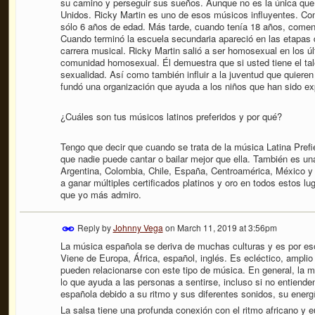
su camino y perseguir sus sueños. Aunque no es la única que 
Unidos. Ricky Martin es uno de esos músicos influyentes. Com
sólo 6 años de edad. Más tarde, cuando tenía 18 años, come
Cuando terminó la escuela secundaria apareció en las etapas d
carrera musical. Ricky Martin salió a ser homosexual en los úl
comunidad homosexual. Él demuestra que si usted tiene el tale
sexualidad. Así como también influir a la juventud que quiere
fundó una organización que ayuda a los niños que han sido ex
¿Cuáles son tus músicos latinos preferidos y por qué?
Tengo que decir que cuando se trata de la música Latina Prefi
que nadie puede cantar o bailar mejor que ella. También es u
Argentina, Colombia, Chile, España, Centroamérica, México y
a ganar múltiples certificados platinos y oro en todos estos l
que yo más admiro.
Reply by
Johnny Vega
on
March 11, 2019 at 3:56pm
La música española se deriva de muchas culturas y es por e
Viene de Europa, África, español, inglés. Es ecléctico, ampli
pueden relacionarse con este tipo de música. En general, la 
lo que ayuda a las personas a sentirse, incluso si no entiende
española debido a su ritmo y sus diferentes sonidos, su energ
La salsa tiene una profunda conexión con el ritmo africano y 