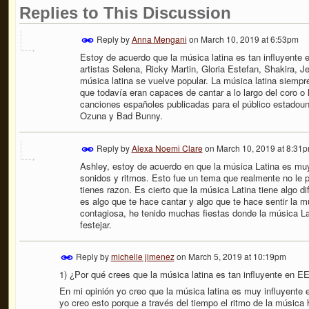
Replies to This Discussion
Reply by
Anna Mengani
on
March 10, 2019 at 6:53pm
Estoy de acuerdo que la música latina es tan influyente 
artistas Selena, Ricky Martin, Gloria Estefan, Shakira, Je
música latina se vuelve popular. La música latina siempr
que todavía eran capaces de cantar a lo largo del coro o 
canciones españoles publicadas para el público estadoun
Ozuna y Bad Bunny.
Reply by
Alexa Noemi Clare
on
March 10, 2019 at 8:31
Ashley, estoy de acuerdo en que la música Latina es muy
sonidos y ritmos. Esto fue un tema que realmente no le 
tienes razon. Es cierto que la música Latina tiene algo dif
es algo que te hace cantar y algo que te hace sentir la 
contagiosa, he tenido muchas fiestas donde la música Lat
festejar.
Reply by
michelle jimenez
on
March 5, 2019 at 10:19pm
1) ¿Por qué crees que la música latina es tan influyente en E
En mi opinión yo creo que la música latina es muy influyente
yo creo esto porque a través del tiempo el ritmo de la música