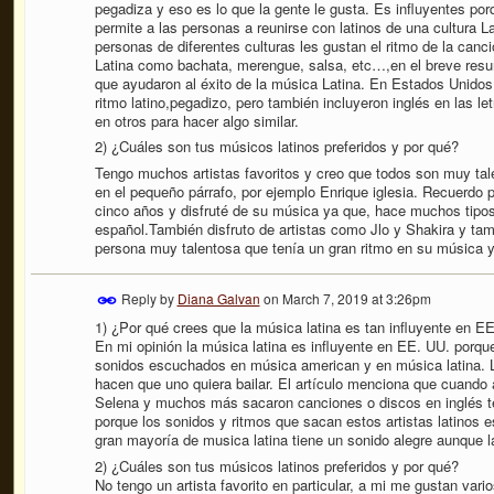
pegadiza y eso es lo que la gente le gusta. Es influyentes po
permite a las personas a reunirse con latinos de una cultura L
personas de diferentes culturas les gustan el ritmo de la ca
Latina como bachata, merengue, salsa, etc…,en el breve resu
que ayudaron al éxito de la música Latina. En Estados Unidos.
ritmo latino,pegadizo, pero también incluyeron inglés en las let
en otros para hacer algo similar.
2) ¿Cuáles son tus músicos latinos preferidos y por qué?
Tengo muchos artistas favoritos y creo que todos son muy ta
en el pequeño párrafo, por ejemplo Enrique iglesia. Recuerdo 
cinco años y disfruté de su música ya que, hace muchos tipos
español.También disfruto de artistas como Jlo y Shakira y tam
persona muy talentosa que tenía un gran ritmo en su música y 
Reply by
Diana Galvan
on
March 7, 2019 at 3:26pm
1) ¿Por qué crees que la música latina es tan influyente en E
En mi opinión la música latina es influyente en EE. UU. porqu
sonidos escuchados en música american y en música latina. L
hacen que uno quiera bailar. El artículo menciona que cuando 
Selena y muchos más sacaron canciones o discos en inglés te
porque los sonidos y ritmos que sacan estos artistas latinos e
gran mayoría de musica latina tiene un sonido alegre aunque la 
2) ¿Cuáles son tus músicos latinos preferidos y por qué?
No tengo un artista favorito en particular, a mi me gustan var