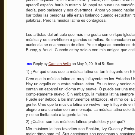
aprendí español haría lo mismo. Mi papá se puso una canción p
decía, pero bailamos y nos divertimos. Ahora yo puedo habla
bar todas las personas allá están bailando cuando escuchan “t
palabras. Pero la música latina es contagiosa.
Los artistas del artículo que más me gusta son enrique iglesias
música y se convirtieron a grandes estrellas. Se conectaron 
audiencia se enamoraron de ellos. Yo se algunas canciones 
Bunny, y Anuel. Cuando estoy solo o con mis amigos que ent
Reply by
Carmen Avila
on
May 9, 2019 at 5:15am
1) ¿Por qué crees que la música latina es tan influyente en E
Creo que la música latina es muy influyente en los Estados Un
Hay un orgullo en nuestra cultura latina. Es un tono y sonido
cantan en español un idioma muy suave. O puede ser una mezc
completamente nuevo. Sin embargo, la música latina siempre h
Puede ser debido a los instrumentos utilizados, el ritmo de la 
gente. Creo que la música latina se vuelve muy influyente en
alegre o una canción con un mensaje. La música latina solo ti
y no se limita solo a la gente latina.
2) ¿Cuáles son tus músicos latinos preferidos y por qué?
Mis músicos latinos favoritos son
Shakira, Ivy Queen y Enriqu
mejor ritmo para mí. Sus canciones son poderosas y apasion