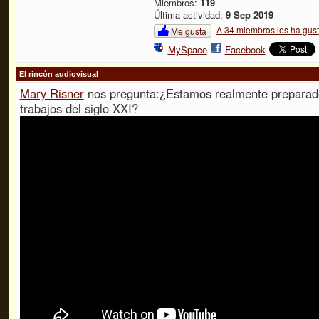
Miembros:
119
Última actividad:
9 Sep 2019
A 34 miembros les ha gus
Me gusta
MySpace
Facebook
El rincón audiovisual
Mary Risner
nos pregunta:¿Estamos realmente preparado
trabajos del siglo XXI?