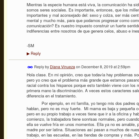
Mientras la especie humana está viva, la comunicación ha sid
somos seres sociales. Es importante, entonces, que los mill
importantes y mal aconsejado del: sexo y colza, ser más centr
mental y mucho más, para que podamos progresar como co
comunicación
? Es nuestro impuesto construir un fuerte senti
indiferencias entre nosotros de que genera celos, abuso e ines
-SM
Reply
▶
Reply by
Diana Vinueza
on
December 8, 2019 at 2:59pm
Hola clase. En mi opinión, creo que todavía hay problemas so
pero yo creo que el problema más grande que estamos pasando
racial contra los hispanos porque esto también viene con los 
primera mano la discriminación. A veces estos caracteres sal
diferencia en el tratamiento.
Por ejemplo, en mi familia, yo tengo mis dos padres que 
hablan, pero no es muy fuerte. Mi mama es baja y pequeña com
pero en su propio trabajo a veces tiene que ir a la oficina y ha
comienzo, la trabajadora tiene sonrisas normales, pero cuand
ella se vuelve fría en unos momentos. Ella ya no es amable,
madre por ser latina. Situaciones así pasan a muchos de nuest
trabajo, en las escuelas, en las tiendas de compras y más. Po