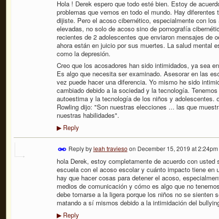
Hola ! Derek espero que todo esté bien. Estoy de acuerdo
problemas que vemos en todo el mundo. Hay diferentes ti
dijiste. Pero el acoso cibernético, especialmente con lo
elevadas, no solo de acoso sino de pornografía cibernéti
recientes de 2 adolescentes que enviaron mensajes de odi
ahora están en juicio por sus muertes. La salud mental e
como la depresión.
Creo que los acosadores han sido intimidados, ya sea en
Es algo que necesita ser examinado. Asesorar en las esc
vez puede hacer una diferencia. Yo mismo he sido intimid
cambiado debido a la sociedad y la tecnología. Tenemos 
autoestima y la tecnología de los niños y adolescentes.
Rowling dijo: "Son nuestras elecciones ... las que mue
nuestras habilidades".
Reply
▶
Reply by
leah travieso
on
December 15, 2019 at 2:24pm
hola Derek, estoy completamente de acuerdo con usted so
escuela con el acoso escolar y cuánto impacto tiene en u
hay que hacer cosas para detener el acoso, especialmen
medios de comunicación y cómo es algo que no tenemos c
debe tomarse a la ligera porque los niños no se sienten 
matando a sí mismos debido a la intimidación del bullyi
Reply
▶