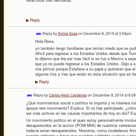
tiene otros tres hermanos.
Reply
▶
Reply by
Sylvia Sosa
on
December 8, 2019 at 3:58pm
Hola Rosa,
yo también tengo familiares que tenían miedo que se pud
difícil para regresar a los Estados Unidos desde que Trum
le dijieron que iba ser mas fácil si se fue a Mexico a es
que ya no puede regresar a los Estados Unidos. Dejo a su
mis primos porque Estefana a su papá y quisieran que el 
algunos tíos y tías que están en esta situación que se t
Reply
▶
Reply by
Carlos Helio Cardenas
on
December 8, 2019 at 8:0
¿Qué movimientos social o político te importa y te interesa m
apoyar ese movimiento? Explica. Si no has participado, ¿cóm
ser más activos en las causas importantes de hoy en día? Exp
Un movimiento politico en el ques estoy personalmente involuc
desaparecidos en la accion (POW-MIA) de nuestros veteranos 
todavia estan desaparecidos. Nosotros, como ciudadanos Am
nuestro gobierno y hacer que nuestros soldados vuelvan a tener