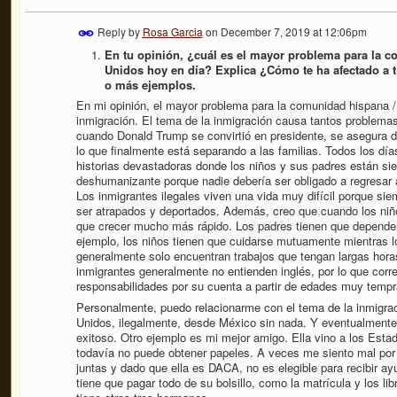
Reply by
Rosa Garcia
on
December 7, 2019 at 12:06pm
En tu opinión, ¿cuál es el mayor problema para la c
Unidos hoy en día? Explica ¿Cómo te ha afectado a t
o más ejemplos.
En mi opinión, el mayor problema para la comunidad hispana / 
inmigración. El tema de la inmigración causa tantos problemas
cuando Donald Trump se convirtió en presidente, se asegura d
lo que finalmente está separando a las familias. Todos los día
historias devastadoras donde los niños y sus padres están si
deshumanizante porque nadie debería ser obligado a regresar a
Los inmigrantes ilegales viven una vida muy difícil porque si
ser atrapados y deportados. Además, creo que cuando los niño
que crecer mucho más rápido. Los padres tienen que depender
ejemplo, los niños tienen que cuidarse mutuamente mientras lo
generalmente solo encuentran trabajos que tengan largas hora
inmigrantes generalmente no entienden inglés, por lo que cor
responsabilidades por su cuenta a partir de edades muy tem
Personalmente, puedo relacionarme con el tema de la inmigrac
Unidos, ilegalmente, desde México sin nada. Y eventualmente,
exitoso. Otro ejemplo es mi mejor amigo. Ella vino a los Est
todavía no puede obtener papeles. A veces me siento mal por 
juntas y dado que ella es DACA, no es elegible para recibir ayu
tiene que pagar todo de su bolsillo, como la matrícula y los li