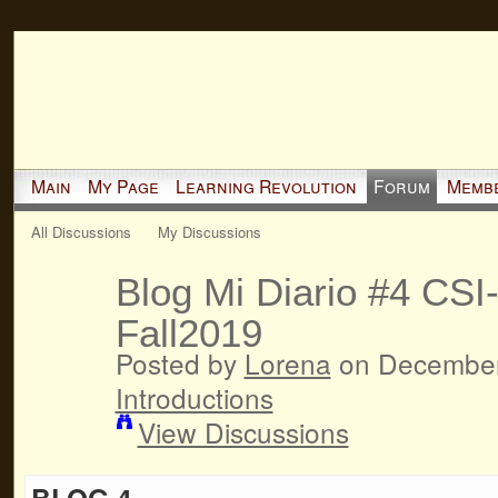
Main
My Page
Learning Revolution
Forum
Memb
All Discussions
My Discussions
Blog Mi Diario #4 CSI
Fall2019
Posted by
Lorena
on December 
Introductions
View Discussions
BLOG 4