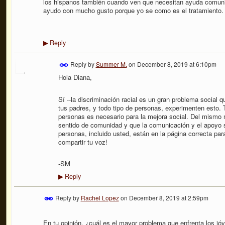
los hispanos también cuando ven que necesitan ayuda comuni
ayudo con mucho gusto porque yo se como es el tratamiento.
Reply
▶
Reply by
Summer M.
on
December 8, 2019 at 6:10pm
Hola Diana,
Sí --la discriminación racial es un gran problema social q
tus padres, y todo tipo de personas, experimenten esto. 
personas es necesario para la mejora social. Del mismo 
sentido de comunidad y que la comunicación y el apoyo 
personas, incluido usted, están en la página correcta par
compartir tu voz!
-SM
Reply
▶
Reply by
Rachel Lopez
on
December 8, 2019 at 2:59pm
En tu opinión, ¿cuál es el mayor problema que enfrenta los j