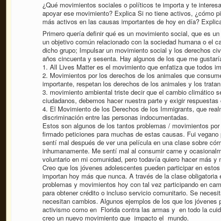
¿Qué movimientos sociales o políticos te importa y te intere
apoyar ese movimiento? Explica Si no tiene activos, ¿cómo pi
más activos en las causas importantes de hoy en día? Explic
Primero quería definir qué es un movimiento social, que es u
un objetivo común relacionado con la sociedad humana o el ca
dicho grupo; Impulsar un movimiento social y los derechos civ
años cincuenta y sesenta. Hay algunos de los que me gustarí
1. All Lives Matter es el movimiento que enfatiza que todos i
2. Movimientos por los derechos de los animales que consume
importante, respetan los derechos de los animales y los tratan
3. movimiento ambiental triste decir que el cambio climático
ciudadanos, debemos hacer nuestra parte y exigir respuestas 
4. El Movimiento de los Derechos de los Immigrants, que real
discriminación entre las personas indocumentadas.
Estos son algunos de los tantos problemas / movimientos por 
firmado peticiones para muchas de estas causas. Fui vegano 
sentí mal después de ver una película en una clase sobre có
inhumanamente. Me sentí mal al consumir carne y ocasionalm
voluntario en mi comunidad, pero todavía quiero hacer más y
Creo que los jóvenes adolescentes pueden participar en esto
importan hoy más que nunca. A través de la clase obligatoria 
problemas y movimientos hoy con tal vez participando en cami
para obtener crédito o incluso servicio comunitario. Se neces
necesitan cambios. Algunos ejemplos de los que los jóvenes p
activismo como en Florida contra las armas y en todo la cuid
creo un nuevo movimiento que impacto el mundo.