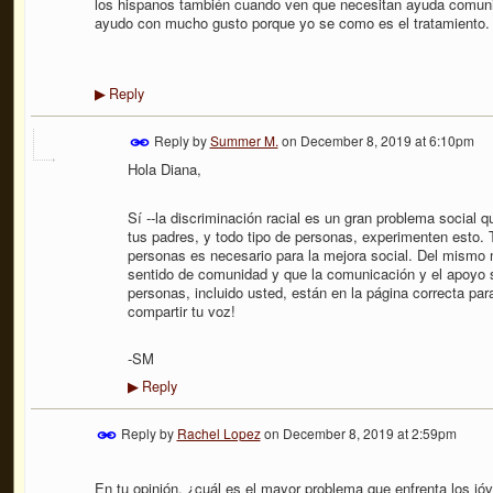
los hispanos también cuando ven que necesitan ayuda comuni
ayudo con mucho gusto porque yo se como es el tratamiento.
Reply
▶
Reply by
Summer M.
on
December 8, 2019 at 6:10pm
Hola Diana,
Sí --la discriminación racial es un gran problema social q
tus padres, y todo tipo de personas, experimenten esto. 
personas es necesario para la mejora social. Del mismo 
sentido de comunidad y que la comunicación y el apoyo 
personas, incluido usted, están en la página correcta par
compartir tu voz!
-SM
Reply
▶
Reply by
Rachel Lopez
on
December 8, 2019 at 2:59pm
En tu opinión, ¿cuál es el mayor problema que enfrenta los j