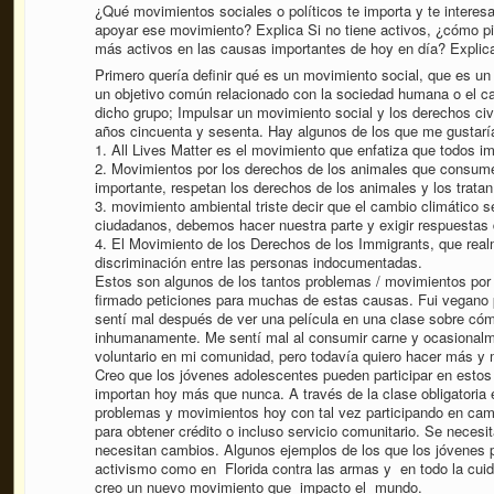
¿Qué movimientos sociales o políticos te importa y te intere
apoyar ese movimiento? Explica Si no tiene activos, ¿cómo pi
más activos en las causas importantes de hoy en día? Explic
Primero quería definir qué es un movimiento social, que es u
un objetivo común relacionado con la sociedad humana o el ca
dicho grupo; Impulsar un movimiento social y los derechos civ
años cincuenta y sesenta. Hay algunos de los que me gustarí
1. All Lives Matter es el movimiento que enfatiza que todos i
2. Movimientos por los derechos de los animales que consume
importante, respetan los derechos de los animales y los tratan
3. movimiento ambiental triste decir que el cambio climático
ciudadanos, debemos hacer nuestra parte y exigir respuestas 
4. El Movimiento de los Derechos de los Immigrants, que real
discriminación entre las personas indocumentadas.
Estos son algunos de los tantos problemas / movimientos por 
firmado peticiones para muchas de estas causas. Fui vegano 
sentí mal después de ver una película en una clase sobre có
inhumanamente. Me sentí mal al consumir carne y ocasionalm
voluntario en mi comunidad, pero todavía quiero hacer más y
Creo que los jóvenes adolescentes pueden participar en esto
importan hoy más que nunca. A través de la clase obligatoria 
problemas y movimientos hoy con tal vez participando en cami
para obtener crédito o incluso servicio comunitario. Se neces
necesitan cambios. Algunos ejemplos de los que los jóvenes p
activismo como en Florida contra las armas y en todo la cuid
creo un nuevo movimiento que impacto el mundo.