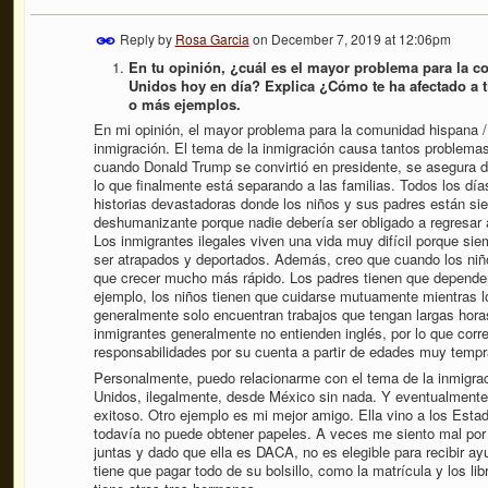
Reply by
Rosa Garcia
on
December 7, 2019 at 12:06pm
En tu opinión, ¿cuál es el mayor problema para la c
Unidos hoy en día? Explica ¿Cómo te ha afectado a t
o más ejemplos.
En mi opinión, el mayor problema para la comunidad hispana / 
inmigración. El tema de la inmigración causa tantos problemas
cuando Donald Trump se convirtió en presidente, se asegura d
lo que finalmente está separando a las familias. Todos los día
historias devastadoras donde los niños y sus padres están si
deshumanizante porque nadie debería ser obligado a regresar a
Los inmigrantes ilegales viven una vida muy difícil porque si
ser atrapados y deportados. Además, creo que cuando los niño
que crecer mucho más rápido. Los padres tienen que depender
ejemplo, los niños tienen que cuidarse mutuamente mientras lo
generalmente solo encuentran trabajos que tengan largas hora
inmigrantes generalmente no entienden inglés, por lo que cor
responsabilidades por su cuenta a partir de edades muy tem
Personalmente, puedo relacionarme con el tema de la inmigrac
Unidos, ilegalmente, desde México sin nada. Y eventualmente,
exitoso. Otro ejemplo es mi mejor amigo. Ella vino a los Est
todavía no puede obtener papeles. A veces me siento mal por 
juntas y dado que ella es DACA, no es elegible para recibir ayu
tiene que pagar todo de su bolsillo, como la matrícula y los li