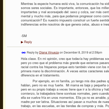
Mientras la especie humana está viva, la comunicación ha sid
somos seres sociales. Es importante, entonces, que los mill
importantes y mal aconsejado del: sexo y colza, ser más centr
mental y mucho más, para que podamos progresar como co
comunicación
? Es nuestro impuesto construir un fuerte senti
indiferencias entre nosotros de que genera celos, abuso e ines
-SM
Reply
▶
Reply by
Diana Vinueza
on
December 8, 2019 at 2:59pm
Hola clase. En mi opinión, creo que todavía hay problemas so
pero yo creo que el problema más grande que estamos pasando
racial contra los hispanos porque esto también viene con los 
primera mano la discriminación. A veces estos caracteres sal
diferencia en el tratamiento.
Por ejemplo, en mi familia, yo tengo mis dos padres que 
hablan, pero no es muy fuerte. Mi mama es baja y pequeña com
pero en su propio trabajo a veces tiene que ir a la oficina y ha
comienzo, la trabajadora tiene sonrisas normales, pero cuand
ella se vuelve fría en unos momentos. Ella ya no es amable,
madre por ser latina. Situaciones así pasan a muchos de nuest
trabajo, en las escuelas, en las tiendas de compras y más. Po