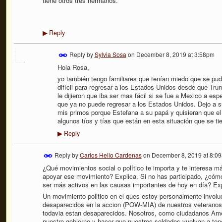
tiene otros tres hermanos.
Reply
▶
Reply by
Sylvia Sosa
on
December 8, 2019 at 3:58pm
Hola Rosa,
yo también tengo familiares que tenían miedo que se pud
difícil para regresar a los Estados Unidos desde que Trum
le dijieron que iba ser mas fácil si se fue a Mexico a es
que ya no puede regresar a los Estados Unidos. Dejo a su
mis primos porque Estefana a su papá y quisieran que el 
algunos tíos y tías que están en esta situación que se t
Reply
▶
Reply by
Carlos Helio Cardenas
on
December 8, 2019 at 8:0
¿Qué movimientos social o político te importa y te interesa m
apoyar ese movimiento? Explica. Si no has participado, ¿cóm
ser más activos en las causas importantes de hoy en día? Exp
Un movimiento politico en el ques estoy personalmente involuc
desaparecidos en la accion (POW-MIA) de nuestros veteranos 
todavia estan desaparecidos. Nosotros, como ciudadanos Am
nuestro gobierno y hacer que nuestros soldados vuelvan a tener