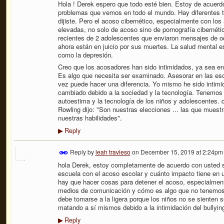
Hola ! Derek espero que todo esté bien. Estoy de acuerdo
problemas que vemos en todo el mundo. Hay diferentes ti
dijiste. Pero el acoso cibernético, especialmente con lo
elevadas, no solo de acoso sino de pornografía cibernéti
recientes de 2 adolescentes que enviaron mensajes de odi
ahora están en juicio por sus muertes. La salud mental e
como la depresión.
Creo que los acosadores han sido intimidados, ya sea en
Es algo que necesita ser examinado. Asesorar en las esc
vez puede hacer una diferencia. Yo mismo he sido intimid
cambiado debido a la sociedad y la tecnología. Tenemos 
autoestima y la tecnología de los niños y adolescentes.
Rowling dijo: "Son nuestras elecciones ... las que mue
nuestras habilidades".
Reply
▶
Reply by
leah travieso
on
December 15, 2019 at 2:24pm
hola Derek, estoy completamente de acuerdo con usted so
escuela con el acoso escolar y cuánto impacto tiene en u
hay que hacer cosas para detener el acoso, especialmen
medios de comunicación y cómo es algo que no tenemos c
debe tomarse a la ligera porque los niños no se sienten 
matando a sí mismos debido a la intimidación del bullyi
Reply
▶