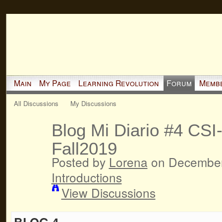
Main
My Page
Learning Revolution
Forum
Memb
All Discussions
My Discussions
Blog Mi Diario #4 CSI
Fall2019
Posted by
Lorena
on December 
Introductions
View Discussions
BLOG 4