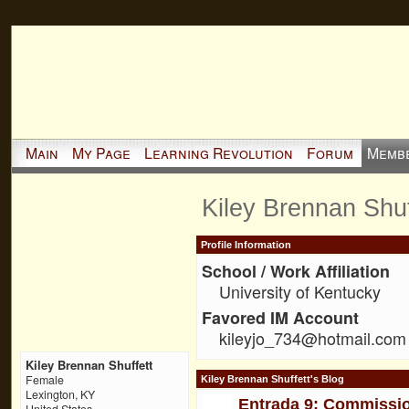
Main
My Page
Learning Revolution
Forum
Memb
Kiley Brennan Shuf
Profile Information
School / Work Affiliation
University of Kentucky
Favored IM Account
kileyjo_734@hotmail.com
Kiley Brennan Shuffett
Female
Kiley Brennan Shuffett's Blog
Lexington, KY
Entrada 9: Commissio
United States