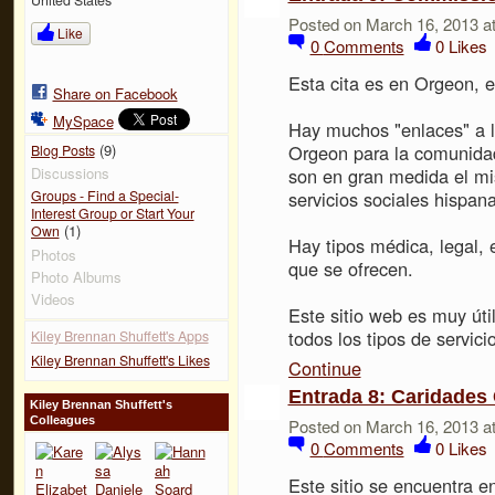
Posted on March 16, 2013 a
Like
0
Comments
0
Likes
Esta cita es en Orgeon, e
Share on Facebook
MySpace
Hay muchos "enlaces" a lo
Orgeon para la comunidad
(9)
Blog Posts
son en gran medida el mis
Discussions
servicios sociales hispan
Groups - Find a Special-
Interest Group or Start Your
(1)
Own
Hay tipos médica, legal, e
Photos
que se ofrecen.
Photo Albums
Videos
Este sitio web es muy úti
todos los tipos de servic
Kiley Brennan Shuffett's Apps
Kiley Brennan Shuffett's Likes
Continue
Entrada 8: Caridades 
Kiley Brennan Shuffett's
Colleagues
Posted on March 16, 2013 a
0
Comments
0
Likes
Este sitio se encuentra e