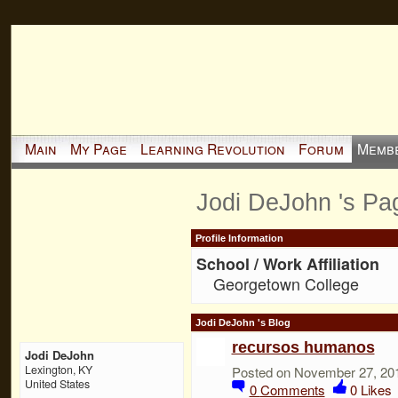
Main
My Page
Learning Revolution
Forum
Memb
Jodi DeJohn 's Pa
Profile Information
School / Work Affiliation
Georgetown College
Jodi DeJohn 's Blog
recursos humanos
Jodi DeJohn
Lexington, KY
Posted on November 27, 20
United States
0
Comments
0
Likes