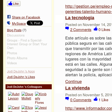
Like
http://gestion.pe/emple
gerentes-talento-humano
Share on Facebook
La tecnologia
MySpace
Posted on November 14, 20
2
Comments
0
Likes
(7)
Blog Posts
Discussions
Este artículo es sobre la
Groups - Find a Special-
pública segura en las call
Interest Group or Start Your
que transmitir por las cal
Own
Photos
regiones de América Latin
Photo Albums
lugares con la mayoridad
Videos
está en las calles. Algu
seguridad a la gente son
Jodi DeJohn 's Apps
alertan la policía, aplic
Jodi DeJohn 's Likes
Continue
Jodi DeJohn 's Colleagues
La vivienda
Posted on November 5, 201
0
Comments
1
Like
http://www.informador.c