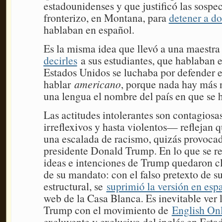
estadounidenses y que justificó las sospe
fronterizo, en Montana, para
detener a d
hablaban en español.
Es la misma idea que llevó a una maestra
decirles
a sus estudiantes, que hablaban 
Estados Unidos se luchaba por defender e
hablar
americano
, porque nada hay más n
una lengua el nombre del país en que se 
Las actitudes intolerantes son contagiosa
irreflexivos y hasta violentos— reflejan 
una escalada de racismo, quizás provocad
presidente Donald Trump. En lo que se ref
ideas e intenciones de Trump quedaron cl
de su mandato: con el falso pretexto de s
estructural, se
suprimió la versión en esp
web de la Casa Blanca. Es inevitable ver 
Trump con el movimiento de
English On
excluyente y exclusivo del inglés en Esta