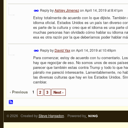
Reply by
Ashley Jimenez
on
April 14, 2019 at 8:41pm
Estoy totalmente de acuerdo con lo que dijiste. También
idioma oficial. Estados Unidos es un país tan diverso co
es parte de la cultura y creo que el idioma es una parte
muchas personas han olvidado cómo hablar su idioma na
esa es otra razón por la que
deberíamos poder hablar má
Reply by
David Yax
on
April 14, 2019 at 10:49pm
Para comenzar, estoy de acuerdo con tu comentario. Los 
hay que regocijar de eso. No somos unos de esos países 
parecer que también estas contra Trump y todo lo que hac
párrafo me pareció interesante. Lamentablemente, no h
las diversas culturas que hay en los Estados Unidos. Sin
cambiar.
‹ Previous
1
2
3
Next ›
© 2026 Created by
Steve Hargadon
. Powered by