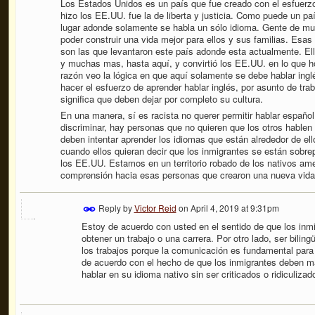
Los Estados Unidos es un país que fue creado con el esfuerz
hizo los EE.UU. fue la de liberta y justicia. Como puede un p
lugar adonde solamente se habla un sólo idioma. Gente de muc
poder construir una vida mejor para ellos y sus familias. Esas
son las que levantaron este país adonde esta actualmente. Ell
y muchas mas, hasta aquí, y convirtió los EE.UU. en lo que ho
razón veo la lógica en que aquí solamente se debe hablar ingl
hacer el esfuerzo de aprender hablar inglés, por asunto de tra
significa que deben dejar por completo su cultura.
En una manera, sí es racista no querer permitir hablar españo
discriminar, hay personas que no quieren que los otros hablen e
deben intentar aprender los idiomas que están alrededor de el
cuando ellos quieran decir que los inmigrantes se están sobre
los EE.UU. Estamos en un territorio robado de los nativos am
comprensión hacia esas personas que crearon una nueva vida
Reply by
Victor Reid
on
April 4, 2019 at 9:31pm
Estoy de acuerdo con usted en el sentido de que los inmi
obtener un trabajo o una carrera. Por otro lado, ser bilin
los trabajos porque la comunicación es fundamental par
de acuerdo con el hecho de que los inmigrantes deben m
hablar en su idioma nativo sin ser criticados o ridiculizad