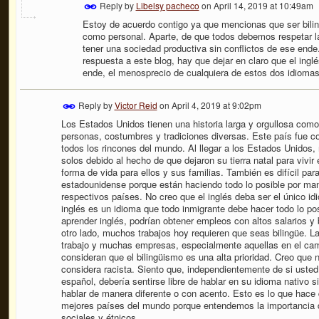
Reply by
Libelsy pacheco
on
April 14, 2019 at 10:49am
Estoy de acuerdo contigo ya que mencionas que ser biling
como personal. Aparte, de que todos debemos respetar l
tener una sociedad productiva sin conflictos de ese end
respuesta a este blog, hay que dejar en claro que el inglé
ende, el menosprecio de cualquiera de estos dos idiomas
Reply by
Victor Reid
on
April 4, 2019 at 9:02pm
Los Estados Unidos tienen una historia larga y orgullosa com
personas, costumbres y tradiciones diversas. Este país fue co
todos los rincones del mundo. Al llegar a los Estados Unidos
solos debido al hecho de que dejaron su tierra natal para vivi
forma de vida para ellos y sus familias. También es difícil para
estadounidense porque están haciendo todo lo posible por man
respectivos países. No creo que el inglés deba ser el único i
inglés es un idioma que todo inmigrante debe hacer todo lo po
aprender inglés, podrían obtener empleos con altos salarios y 
otro lado, muchos trabajos hoy requieren que seas bilingüe. L
trabajo y muchas empresas, especialmente aquellas en el campo
consideran que el bilingüismo es una alta prioridad. Creo que
considera racista. Siento que, independientemente de si usted
español, debería sentirse libre de hablar en su idioma nativo 
hablar de manera diferente o con acento. Esto es lo que hace
mejores países del mundo porque entendemos la importancia d
sociales y étnicos.