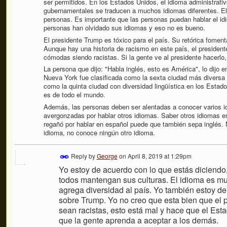
ser permitidos. En los Estados Unidos, el idioma administrativ
gubernamentales se traducen a muchos idiomas diferentes. El i
personas. Es importante que las personas puedan hablar el id
personas han olvidado sus idiomas y eso no es bueno.
El presidente Trump es tóxico para el país. Su retórica fomen
Aunque hay una historia de racismo en este país, el presiden
cómodas siendo racistas. Si la gente ve al presidente hacerlo
La persona que dijo: "Habla inglés, esto es América", lo dijo 
Nueva York fue clasificada como la sexta ciudad más diversa 
como la quinta ciudad con diversidad lingüística en los Estad
es de todo el mundo.
Además, las personas deben ser alentadas a conocer varios i
avergonzadas por hablar otros idiomas. Saber otros idiomas e
regañó por hablar en español puede que también sepa inglés.
idioma, no conoce ningún otro idioma.
Reply by
George
on
April 8, 2019 at 1:29pm
Yo estoy de acuerdo con lo que estás diciendo
todos mantengan sus culturas. El idioma es m
agrega diversidad al país. Yo también estoy de
sobre Trump. Yo no creo que esta bien que el 
sean racistas, esto está mal y hace que el Es
que la gente aprenda a aceptar a los demás.