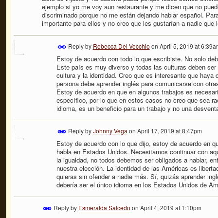
ejemplo si yo me voy aun restaurante y me dicen que no puedo
discriminado porque no me están dejando hablar español. Par
importante para ellos y no creo que les gustarían a nadie que 
Reply by
Rebecca Del Vecchio
on
April 5, 2019 at 6:39
Estoy de acuerdo con todo lo que escribiste. No solo de
Este país es muy diverso y todas las culturas deben ser 
cultura y la identidad. Creo que es interesante que haya
persona debe aprender inglés para comunicarse con otras
Estoy de acuerdo en que en algunos trabajos es necesar
específico, por lo que en estos casos no creo que sea rac
idioma, es un beneficio para un trabajo y no una desventa
Reply by
Johnny Vega
on
April 17, 2019 at 8:47pm
Estoy de acuerdo con lo que dijo, estoy de acuerdo en qu
habla en Estados Unidos. Necesitamos continuar con aqu
la igualdad, no todos debemos ser obligados a hablar, en
nuestra elección. La identidad de las Américas es libertad,
quieras sin ofender a nadie más. Sí, quizás aprender ingl
debería ser el único idioma en los Estados Unidos de Am
Reply by
Esmeralda Salcedo
on
April 4, 2019 at 1:10pm