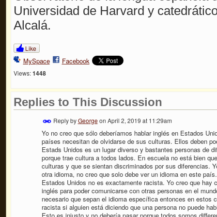
Universidad de Harvard y catedrático
Alcalá.
Like
MySpace
Facebook
Views:
1448
Replies to This Discussion
Reply by
George
on
April 2, 2019 at 11:29am
Yo no creo que sólo deberíamos hablar inglés en Estados Unid
países necesitan de olvidarse de sus culturas. Ellos deben pod
Estads Unidos es un lugar diverso y bastantes personas de dif
porque trae cultura a todos lados. En escuela no está bien que
culturas y que se sientan discriminados por sus diferencias. Y
otra idioma, no creo que solo debe ver un idioma en este país.
Estados Unidos no es exactamente racista. Yo creo que hay 
inglés para poder comunicarse con otras personas en el mundo
necesario que sepan el idioma específica entonces en estos c
racista si alguien está diciendo que una persona no puede ha
Esto es injusto y no debería pasar porque todos somos differ