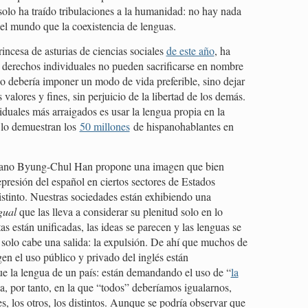
olo ha traído tribulaciones a la humanidad: no hay nada
del mundo que la coexistencia de lenguas.
incesa de asturias de ciencias sociales
de este año
, ha
 derechos individuales no pueden sacrificarse en nombre
o debería imponer un modo de vida preferible, sino dejar
 valores y fines, sin perjuicio de la libertad de los demás.
duales más arraigados es usar la lengua propia en la
 lo demuestran los
50 millones
de hispanohablantes en
coreano Byung-Chul Han propone una imagen que bien
epresión del español en ciertos sectores de Estados
istinto. Nuestras sociedades están exhibiendo una
gual
que las lleva a considerar su plenitud solo en lo
s están unificadas, las ideas se parecen y las lenguas se
 solo cabe una salida: la expulsión. De ahí que muchos de
en el uso público y privado del inglés están
 la lengua de un país: están demandando el uso de “
la
ua, por tanto, en la que “todos” deberíamos igualarnos,
s, los otros, los distintos. Aunque se podría observar que