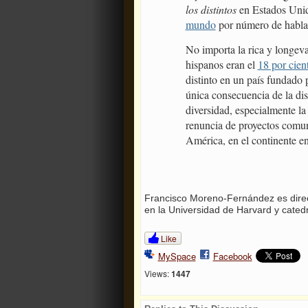
los distintos
en Estados Unid
mundo
por número de hablan
No importa la rica y longeva
hispanos eran el
18 por cien
distinto en un país fundado
única consecuencia de la dis
diversidad, especialmente la 
renuncia de proyectos comune
América, en el continente en
Francisco Moreno-Fernández es direct
en la Universidad de Harvard y catedr
Like
MySpace
Facebook
Views:
1447