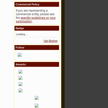
Commercial Policy
If you are representing a
commercial entity, please see
the
specific guidelines on your
participation
.
Badge
Loading…
Get Badge
Follow
Awards: