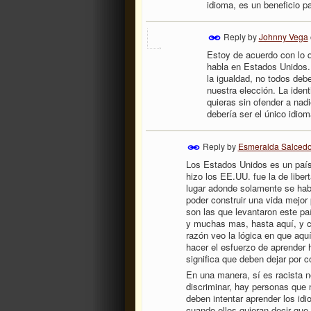
idioma, es un beneficio p
Reply by
Johnny Vega
Estoy de acuerdo con lo q
habla en Estados Unidos.
la igualdad, no todos deb
nuestra elección. La ident
quieras sin ofender a nad
debería ser el único idio
Reply by
Esmeralda Salced
Los Estados Unidos es un país
hizo los EE.UU. fue la de libe
lugar adonde solamente se habl
poder construir una vida mejor 
son las que levantaron este pa
y muchas mas, hasta aquí, y co
razón veo la lógica en que aqu
hacer el esfuerzo de aprender h
significa que deben dejar por c
En una manera, sí es racista n
discriminar, hay personas que n
deben intentar aprender los id
cuando ellos quieran decir que