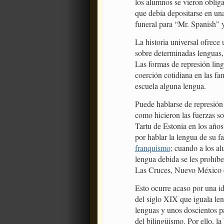
los alumnos se vieron obliga
que debía depositarse en una
funeral para “Mr. Spanish” y
La historia universal ofrece
sobre determinadas lenguas, 
Las formas de represión ling
coerción cotidiana en las fam
escuela alguna lengua.
Puede hablarse de represión
como hicieron las fuerzas so
Tartu de Estonia en los años
por hablar la lengua de su f
franquismo
; cuando a los a
lengua debida se les prohíbe
Las Cruces, Nuevo México e
Esto ocurre acaso por una id
del siglo XIX que iguala len
lenguas y unos doscientos pa
del bilingüismo. Por ello, l