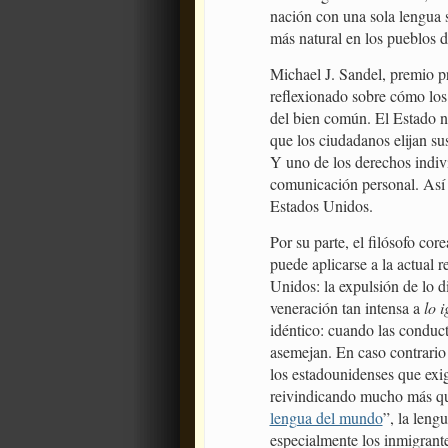
nación con una sola lengua s
más natural en los pueblos 
Michael J. Sandel, premio pr
reflexionado sobre cómo los
del bien común. El Estado n
que los ciudadanos elijan sus
Y uno de los derechos indivi
comunicación personal. Así
Estados Unidos.
Por su parte, el filósofo 
puede aplicarse a la actual r
Unidos: la expulsión de lo d
veneración tan intensa a
lo i
idéntico: cuando las conducta
asemejan. En caso contrario
los estadounidenses que exig
reivindicando mucho más que
lengua del mundo
”, la leng
especialmente los inmigrante