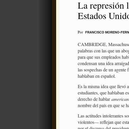
La represión l
Estados Unid
Por
FRANCISCO MORENO-FER
CAMBRIDGE, Massachusetts 
palabras con las que un ab
para que sus empleados habl
condensan una idea arraigada
las sospechas de un agente 
hablaban en español.
Es la misma idea que llevó 
estudiantes, que hablaban e
derecho de hablar
american
nombre del país en que se h
Las actitudes intolerantes s
violentos— reflejan que est
por el discurso del presiden