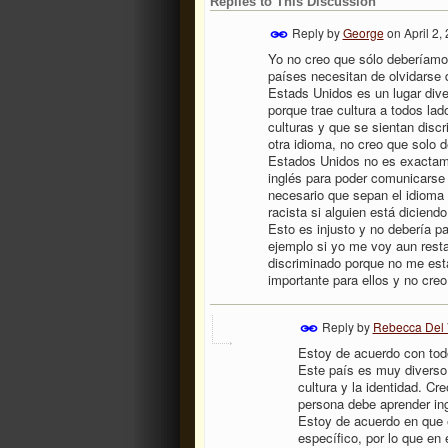
Replies to This Discussion
Reply by
George
on
April 2,
Yo no creo que sólo deberíamos
países necesitan de olvidarse 
Estads Unidos es un lugar dive
porque trae cultura a todos la
culturas y que se sientan discr
otra idioma, no creo que solo 
Estados Unidos no es exactame
inglés para poder comunicarse 
necesario que sepan el idioma 
racista si alguien está dicien
Esto es injusto y no debería p
ejemplo si yo me voy aun rest
discriminado porque no me est
importante para ellos y no creo
Reply by
Rebecca Del 
Estoy de acuerdo con todo
Este país es muy diverso 
cultura y la identidad. C
persona debe aprender in
Estoy de acuerdo en que 
específico, por lo que en