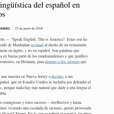
ingüística del español en
os
23 de junio de 2018
NÁNDEZ
— “Speak English. This is America”. Estas son las
ogado de Manhattan
reclamó
al dueño de un restaurante
aran en inglés, y no en español. Son palabras que
 en buena parte de los estadounidenses y que justificó
fronterizo, en Montana, para
detener a dos mujeres
que
a una maestra en Nueva Jersey a
decirles
a sus
spañol, que en Estados Unidos se luchaba por defender el
o
, porque nada hay más natural que darle a una lengua el
abla.
on contagiosas y estos sucesos —irreflexivos y hasta
amos viviendo una escalada de racismo, quizás provocada
te Donald Trump. En lo que se refiere al español, las ideas