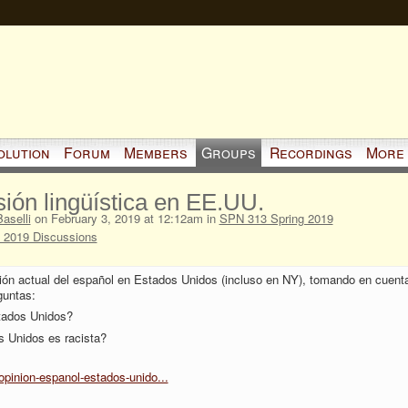
olution
Forum
Members
Groups
Recordings
More
ión lingüística en EE.UU.
Baselli
on February 3, 2019 at 12:12am in
SPN 313 Spring 2019
 2019 Discussions
sión actual del español en Estados Unidos (incluso en NY), tomando en cuent
guntas:
tados Unidos?
s Unidos es racista?
pinion-espanol-estados-unido...