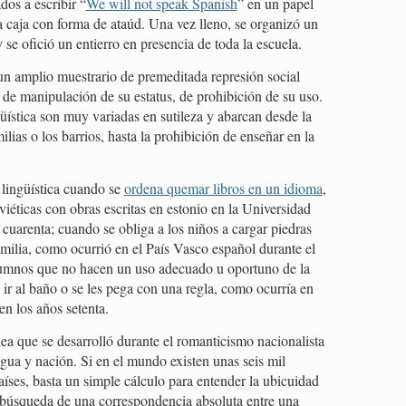
dos a escribir “
We will not speak Spanish
” en un papel
 caja con forma de ataúd. Una vez lleno, se organizó un
 se ofició un entierro en presencia de toda la escuela.
 un amplio muestrario de premeditada represión social
de manipulación de su estatus, de prohibición de su uso.
üística son muy variadas en sutileza y abarcan desde la
ilias o los barrios, hasta la prohibición de enseñar en la
 lingüística cuando se
ordena quemar libros en un idioma
,
viéticas con obras escritas en estonio en la Universidad
 cuarenta; cuando se obliga a los niños a cargar piedras
amilia, como ocurrió en el País Vasco español durante el
lumnos que no hacen un uso adecuado u oportuno de la
 ir al baño o se les pega con una regla, como ocurría en
n los años setenta.
ea que se desarrolló durante el romanticismo nacionalista
gua y nación. Si en el mundo existen unas seis mil
íses, basta un simple cálculo para entender la ubicuidad
a búsqueda de una correspondencia absoluta entre una