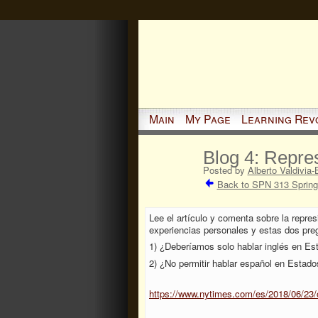
Main
My Page
Learning Rev
Blog 4: Repres
Posted by
Alberto Valdivia-
Back to SPN 313 Spring
Lee el artículo y comenta sobre la repre
experiencias personales y estas dos pre
1) ¿Deberíamos solo hablar inglés en Es
2) ¿No permitir hablar español en Estado
https://www.nytimes.com/es/2018/06/23/o