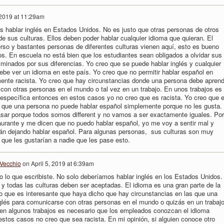
 2019 at 11:29am
 hablar inglés en Estados Unidos. No es justo que otras personas de otros
de sus culturas. Ellos deben poder hablar cualquier idioma que quieran. El
rso y bastantes personas de diferentes culturas vienen aquí, esto es bueno
dos. En escuela no está bien que los estudiantes sean obligados a olvidar sus
iminados por sus diferencias. Yo creo que se puede hablar inglés y cualquier
debe ver un idioma en este país. Yo creo que no permitir hablar español en
nte racista. Yo creo que hay circunstancias donde una persona debe aprend
con otras personas en el mundo o tal vez en un trabajo. En unos trabajos es
específica entonces en estos casos yo no creo que es racista. Yo creo que 
do que una persona no puede hablar español simplemente porque no les gusta.
asar porque todos somos different y no vamos a ser exactamente iguales. Por
aurante y me dicen que no puedo hablar español, yo me voy a sentir mal y
án dejando hablar español. Para algunas personas, sus culturas son muy
 que les gustarían a nadie que les pase esto.
Vecchio
on
April 5, 2019 at 6:39am
 lo que escribiste. No solo deberíamos hablar inglés en los Estados Unidos.
y todas las culturas deben ser aceptadas. El idioma es una gran parte de la
reo que es interesante que haya dicho que hay circunstancias en las que una
glés para comunicarse con otras personas en el mundo o quizás en un trabajo
en algunos trabajos es necesario que los empleados conozcan el idioma
 estos casos no creo que sea racista. En mi opinión, si alguien conoce otro