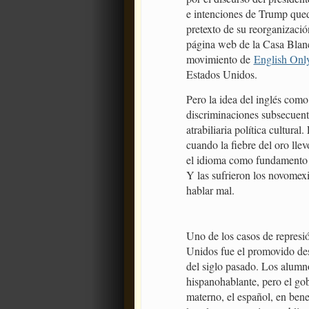
e intenciones de Trump queda
pretexto de su reorganizació
página web de la Casa Blanc
movimiento de
English Onl
Estados Unidos.
Pero la idea del inglés com
discriminaciones subsecuent
atrabiliaria política cultural
cuando la fiebre del oro lle
el idioma como fundamento p
Y las sufrieron los novomexi
hablar mal.
Uno de los casos de represió
Unidos fue el promovido desd
del siglo pasado. Los alumno
hispanohablante, pero el go
materno, el español, en bene