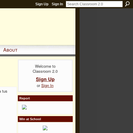
Sign Up
Sign In
About
Welcome to
Classroom 2.0
Sign Up
or
Sign In
a tus
Report
Win at School