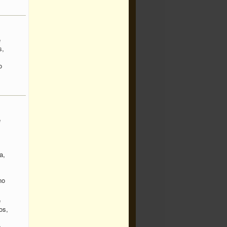
e
s,
o
e
a,
no
e
os,
e