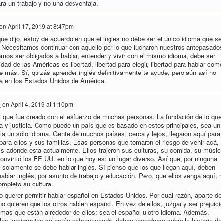
ara un trabajo y no una desventaja.
on
April 17, 2019 at 8:47pm
ue dijo, estoy de acuerdo en que el inglés no debe ser el único idioma que s
 Necesitamos continuar con aquello por lo que lucharon nuestros antepasado
emos ser obligados a hablar, entender y vivir con el mismo idioma, debe ser
idad de las Américas es libertad, libertad para elegir, libertad para hablar com
ie más. Sí, quizás aprender inglés definitivamente te ayude, pero aún así no
ma en los Estados Unidos de América.
o
on
April 4, 2019 at 1:10pm
 que fue creado con el esfuerzo de muchas personas. La fundación de lo qu
rta y justicia. Como puede un país que es basado en estos principales, sea un
a un sólo idioma. Gente de muchos países, cerca y lejos, llegaron aquí para
para ellos y sus familias. Esas personas que tomaron el riesgo de venir acá,
ís adonde esta actualmente. Ellos trajeron sus culturas, su comida, su músic
nvirtió los EE.UU. en lo que hoy es: un lugar diverso. Así que, por ninguna
í solamente se debe hablar inglés. Sí pienso que los que llegan aquí, deben
ablar inglés, por asunto de trabajo y educación. Pero, que ellos venga aquí, 
ompleto su cultura.
o querer permitir hablar español en Estados Unidos. Por cual razón, aparte d
o quieren que los otros hablen español. En vez de ellos, juzgar y ser prejuici
iomas que están alrededor de ellos; sea el español u otro idioma. Además,
 los inmigrantes se están sobrepasando, deben recordarse sobre la historia d