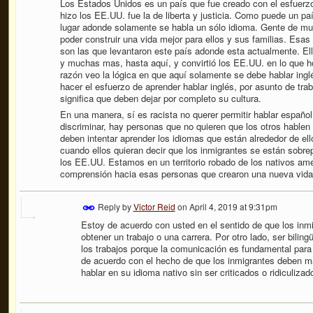
Los Estados Unidos es un país que fue creado con el esfuerz
hizo los EE.UU. fue la de liberta y justicia. Como puede un p
lugar adonde solamente se habla un sólo idioma. Gente de muc
poder construir una vida mejor para ellos y sus familias. Esas
son las que levantaron este país adonde esta actualmente. Ell
y muchas mas, hasta aquí, y convirtió los EE.UU. en lo que ho
razón veo la lógica en que aquí solamente se debe hablar ingl
hacer el esfuerzo de aprender hablar inglés, por asunto de tra
significa que deben dejar por completo su cultura.
En una manera, sí es racista no querer permitir hablar españo
discriminar, hay personas que no quieren que los otros hablen e
deben intentar aprender los idiomas que están alrededor de el
cuando ellos quieran decir que los inmigrantes se están sobre
los EE.UU. Estamos en un territorio robado de los nativos am
comprensión hacia esas personas que crearon una nueva vida
Reply by
Victor Reid
on
April 4, 2019 at 9:31pm
Estoy de acuerdo con usted en el sentido de que los inmi
obtener un trabajo o una carrera. Por otro lado, ser bilin
los trabajos porque la comunicación es fundamental par
de acuerdo con el hecho de que los inmigrantes deben m
hablar en su idioma nativo sin ser criticados o ridiculizad