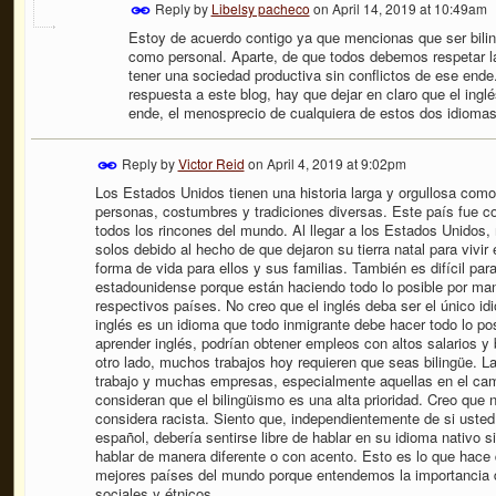
Reply by
Libelsy pacheco
on
April 14, 2019 at 10:49am
Estoy de acuerdo contigo ya que mencionas que ser biling
como personal. Aparte, de que todos debemos respetar l
tener una sociedad productiva sin conflictos de ese end
respuesta a este blog, hay que dejar en claro que el inglé
ende, el menosprecio de cualquiera de estos dos idiomas
Reply by
Victor Reid
on
April 4, 2019 at 9:02pm
Los Estados Unidos tienen una historia larga y orgullosa com
personas, costumbres y tradiciones diversas. Este país fue co
todos los rincones del mundo. Al llegar a los Estados Unidos
solos debido al hecho de que dejaron su tierra natal para vivi
forma de vida para ellos y sus familias. También es difícil para
estadounidense porque están haciendo todo lo posible por man
respectivos países. No creo que el inglés deba ser el único i
inglés es un idioma que todo inmigrante debe hacer todo lo po
aprender inglés, podrían obtener empleos con altos salarios y 
otro lado, muchos trabajos hoy requieren que seas bilingüe. L
trabajo y muchas empresas, especialmente aquellas en el campo
consideran que el bilingüismo es una alta prioridad. Creo que
considera racista. Siento que, independientemente de si usted
español, debería sentirse libre de hablar en su idioma nativo 
hablar de manera diferente o con acento. Esto es lo que hace
mejores países del mundo porque entendemos la importancia d
sociales y étnicos.