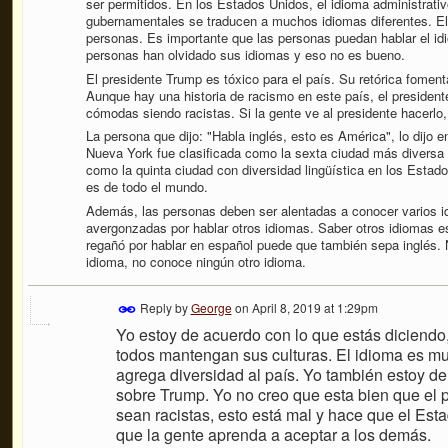
ser permitidos. En los Estados Unidos, el idioma administrativ
gubernamentales se traducen a muchos idiomas diferentes. El i
personas. Es importante que las personas puedan hablar el id
personas han olvidado sus idiomas y eso no es bueno.
El presidente Trump es tóxico para el país. Su retórica fomen
Aunque hay una historia de racismo en este país, el presiden
cómodas siendo racistas. Si la gente ve al presidente hacerlo
La persona que dijo: "Habla inglés, esto es América", lo dijo 
Nueva York fue clasificada como la sexta ciudad más diversa 
como la quinta ciudad con diversidad lingüística en los Estad
es de todo el mundo.
Además, las personas deben ser alentadas a conocer varios i
avergonzadas por hablar otros idiomas. Saber otros idiomas e
regañó por hablar en español puede que también sepa inglés.
idioma, no conoce ningún otro idioma.
Reply by
George
on
April 8, 2019 at 1:29pm
Yo estoy de acuerdo con lo que estás diciendo
todos mantengan sus culturas. El idioma es m
agrega diversidad al país. Yo también estoy de
sobre Trump. Yo no creo que esta bien que el 
sean racistas, esto está mal y hace que el Es
que la gente aprenda a aceptar a los demás.