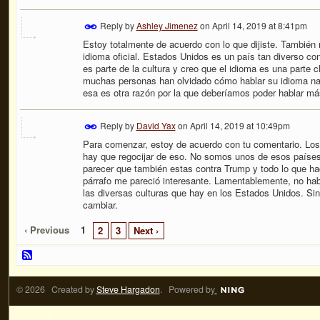
Reply by
Ashley Jimenez
on
April 14, 2019 at 8:41pm
Estoy totalmente de acuerdo con lo que dijiste. También
idioma oficial. Estados Unidos es un país tan diverso co
es parte de la cultura y creo que el idioma es una parte
muchas personas han olvidado cómo hablar su idioma na
esa es otra razón por la que
deberíamos poder hablar má
Reply by
David Yax
on
April 14, 2019 at 10:49pm
Para comenzar, estoy de acuerdo con tu comentario. Los 
hay que regocijar de eso. No somos unos de esos países 
parecer que también estas contra Trump y todo lo que hac
párrafo me pareció interesante. Lamentablemente, no h
las diversas culturas que hay en los Estados Unidos. Sin
cambiar.
‹ Previous
1
2
3
Next ›
© 2026 Created by
Steve Hargadon
. Powered by