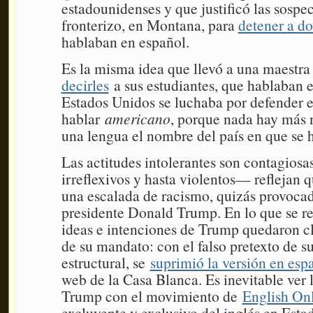
estadounidenses y que justificó las sospe
fronterizo, en Montana, para
detener a d
hablaban en español.
Es la misma idea que llevó a una maestra
decirles
a sus estudiantes, que hablaban 
Estados Unidos se luchaba por defender e
hablar
americano
, porque nada hay más n
una lengua el nombre del país en que se 
Las actitudes intolerantes son contagiosa
irreflexivos y hasta violentos— reflejan 
una escalada de racismo, quizás provocad
presidente Donald Trump. En lo que se ref
ideas e intenciones de Trump quedaron cl
de su mandato: con el falso pretexto de s
estructural, se
suprimió la versión en esp
web de la Casa Blanca. Es inevitable ver 
Trump con el movimiento de
English On
excluyente y exclusivo del inglés en Esta