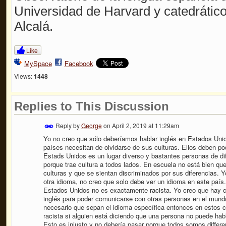
Universidad de Harvard y catedrático
Alcalá.
Like
MySpace
Facebook
Views:
1448
Replies to This Discussion
Reply by
George
on
April 2, 2019 at 11:29am
Yo no creo que sólo deberíamos hablar inglés en Estados Unid
países necesitan de olvidarse de sus culturas. Ellos deben pod
Estads Unidos es un lugar diverso y bastantes personas de dif
porque trae cultura a todos lados. En escuela no está bien que
culturas y que se sientan discriminados por sus diferencias. Y
otra idioma, no creo que solo debe ver un idioma en este país.
Estados Unidos no es exactamente racista. Yo creo que hay 
inglés para poder comunicarse con otras personas en el mundo
necesario que sepan el idioma específica entonces en estos c
racista si alguien está diciendo que una persona no puede ha
Esto es injusto y no debería pasar porque todos somos differ