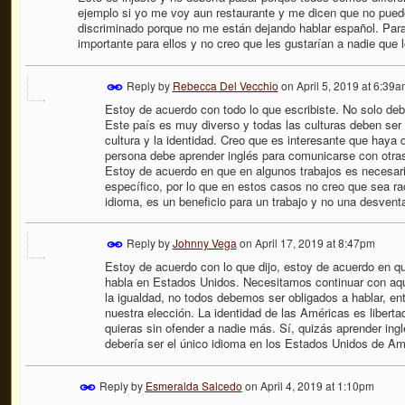
ejemplo si yo me voy aun restaurante y me dicen que no puedo
discriminado porque no me están dejando hablar español. Par
importante para ellos y no creo que les gustarían a nadie que 
Reply by
Rebecca Del Vecchio
on
April 5, 2019 at 6:39
Estoy de acuerdo con todo lo que escribiste. No solo de
Este país es muy diverso y todas las culturas deben ser 
cultura y la identidad. Creo que es interesante que haya
persona debe aprender inglés para comunicarse con otras
Estoy de acuerdo en que en algunos trabajos es necesar
específico, por lo que en estos casos no creo que sea rac
idioma, es un beneficio para un trabajo y no una desventa
Reply by
Johnny Vega
on
April 17, 2019 at 8:47pm
Estoy de acuerdo con lo que dijo, estoy de acuerdo en qu
habla en Estados Unidos. Necesitamos continuar con aqu
la igualdad, no todos debemos ser obligados a hablar, en
nuestra elección. La identidad de las Américas es libertad,
quieras sin ofender a nadie más. Sí, quizás aprender ingl
debería ser el único idioma en los Estados Unidos de Am
Reply by
Esmeralda Salcedo
on
April 4, 2019 at 1:10pm