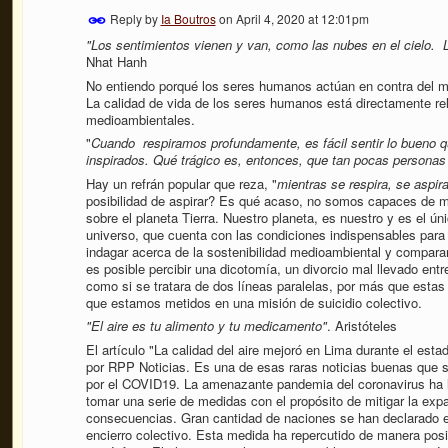
Reply by
Ia Boutros
on
April 4, 2020 at 12:01pm
"Los sentimientos vienen y van, como las nubes en el cielo. L
Nhat Hanh
No entiendo porqué los seres humanos actúan en contra del me
La calidad de vida de los seres humanos está directamente r
medioambientales.
"
Cuando respiramos profundamente, es fácil sentir lo bueno 
inspirados. Qué trágico es, entonces, que tan pocas personas 
Hay un refrán popular que reza, "
mientras se respira, se aspira
posibilidad de aspirar? Es qué acaso, no somos capaces de m
sobre el planeta Tierra. Nuestro planeta, es nuestro y es el ú
universo, que cuenta con las condiciones indispensables para l
indagar acerca de la sostenibilidad medioambiental y comparam
es posible percibir una dicotomía, un divorcio mal llevado ent
como si se tratara de dos líneas paralelas, por más que estas
que estamos metidos en una misión de suicidio colectivo.
"El aire es tu alimento y tu medicamento"
. Aristóteles
El artículo "La calidad del aire mejoró en Lima durante el est
por RPP Noticias. Es una de esas raras noticias buenas que 
por el COVID19. La amenazante pandemia del coronavirus ha l
tomar una serie de medidas con el propósito de mitigar la expa
consecuencias. Gran cantidad de naciones se han declarado 
encierro colectivo. Esta medida ha repercutido de manera posi