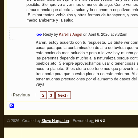
posible. Siempre va a ver más o menos de algo. Como vemos 
circunstancia que afecta la salud y la economía negativament
Eliminar tantos vehículos y otras formas de transporte, y pr
medio ambiente y la salud.
Reply by
Karellis Angel
on
April 6, 2020 at 9:32am
Karen, estoy acuerdo con tu respuesta. Es triste ver com
pasar para que la contaminacion de aire se tuviera que re
esta poniendo mas saludable pero a la vez hay mucha ge
las personas depende mucho a la naturaleza porque contr
pueblos,etc. Siempre aprovechamos usar o tener cosas 
nuestra planeta. Si es cierto que tenemos que prevenir la
transporte para que nuestra planeta no este enferma. Aho
tener muchas precuaciones por el aumento de casos del vi
vaya.
‹ Previous
1
2
3
Next ›
© 2026 Created by
Steve Hargadon
. Powered by