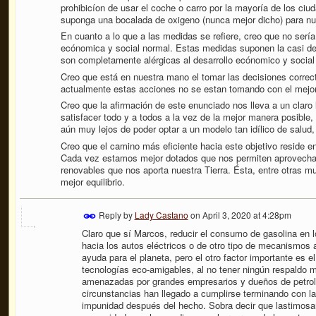
prohibicíon de usar el coche o carro por la mayoría de los ci
suponga una bocalada de oxigeno (nunca mejor dicho) para nu
En cuanto a lo que a las medidas se refiere, creo que no sería
ecónomica y social normal. Estas medidas suponen la casi det
son completamente alérgicas al desarrollo ecónomico y social
Creo que está en nuestra mano el tomar las decisiones correc
actualmente estas acciones no se estan tomando con el mejor d
Creo que la afirmación de este enunciado nos lleva a un claro l
satisfacer todo y a todos a la vez de la mejor manera posible,
aún muy lejos de poder optar a un modelo tan idílico de salud
Creo que el camino más eficiente hacia este objetivo reside en
Cada vez estamos mejor dotados que nos permiten aprovechar
renovables que nos aporta nuestra Tierra. Ésta, entre otras
mejor equilibrio.
Reply by
Lady Castano
on
April 3, 2020 at 4:28pm
Claro que sí Marcos, reducir el consumo de gasolina en l
hacia los autos eléctricos o de otro tipo de mecanismos
ayuda para el planeta, pero el otro factor importante es
tecnologías eco-amigables, al no tener ningún respaldo 
amenazadas por grandes empresarios y dueños de petrol
circunstancias han llegado a cumplirse terminando con la
impunidad después del hecho. Sobra decir que lastimosa