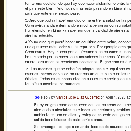
tomar una decisión de qué hay que hacer aislamiento entre la 
el país esté bien. Pero no, no más está pasando en Lima si n
para que esté enfermedad pase.
3.Creo que podría haber una dicotomía entre la salud de las p
Coronavirus anda enfermando a mucha personas con su salud 
Por ejemplo, en Lima ya sabemos que la calidad de aire está 
aire ha reducido.
4.Yo no creo que podrá haber un equilibrio entre salud, econ
uno que tiene más poder y más equilibrio. Por ejemplo creo qu
Coronavirus. Hay mucha gente infectada y ha causado mucho 
ha mejorado por no haber tanta actividades humanas. Y mucha 
dinero para tener los beneficios necesarios. El gobierno está t
5. Las medidas que se deberían adoptar hacia el equilibrio es 
aviones, barcos de vapor, no tirar basura en el piso o en los m
árboles. Todas estas cosas afectan a nuestra planeta y caus
también a nosotros los humanos.
Reply by
Marcos Jose Diaz Gutierrez
on
April 1, 2020 a
Estoy en gran parte de acuerdo con las palabras de tu r
afectando a absolutamente todos los sectores y ámbitos
ambiente es uno de ellos; y estoy de acuerdo contigo en
salido beneficiados de este terrible caos.
Sin embargo, no llego a estar del todo de de acuerdo en t