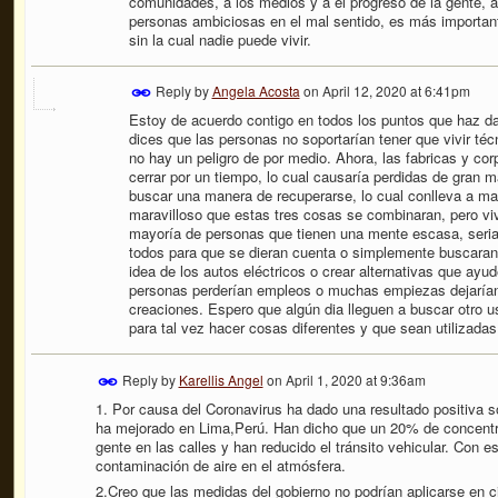
comunidades, a los medios y a el progreso de la gente, 
personas ambiciosas en el mal sentido, es más important
sin la cual nadie puede vivir.
Reply by
Angela Acosta
on
April 12, 2020 at 6:41pm
Estoy de acuerdo contigo en todos los puntos que haz d
dices que las personas no soportarían tener que vivir t
no hay un peligro de por medio. Ahora, las fabricas y c
cerrar por un tiempo, lo cual causaría perdidas de gran 
buscar una manera de recuperarse, lo cual conlleva a mas
maravilloso que estas tres cosas se combinaran, pero vi
mayoría de personas que tienen una mente escasa, seria m
todos para que se dieran cuenta o simplemente buscaran ot
idea de los autos eléctricos o crear alternativas que a
personas perderían empleos o muchas empiezas dejarían 
creaciones. Espero que algún dia lleguen a buscar otro u
para tal vez hacer cosas diferentes y que sean utilizadas
Reply by
Karellis Angel
on
April 1, 2020 at 9:36am
1. Por causa del Coronavirus ha dado una resultado positiva s
ha mejorado en Lima,Perú. Han dicho que un 20% de concentrac
gente en las calles y han reducido el tránsito vehicular. Con e
contaminación de aire en el atmósfera.
2.Creo que las medidas del gobierno no podrían aplicarse en 