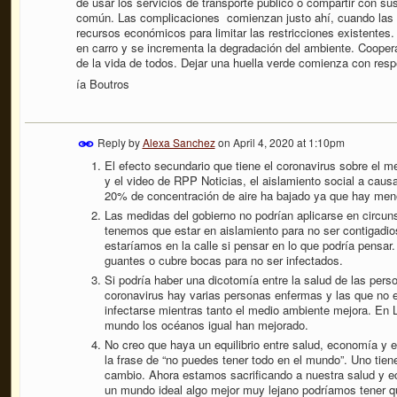
de usar los servicios de transporte público o compartir con su
común. Las complicaciones comienzan justo ahí, cuando las p
recursos económicos para limitar las restricciones existentes
en carro y se incrementa la degradación del ambiente. Cooper
de la vida de todos. Dejar una huella verde comienza con respe
ía Boutros
Reply by
Alexa Sanchez
on
April 4, 2020 at 1:10pm
El
efecto secundario que tiene el coronavirus sobre el m
y el video de RPP Noticias, el aislamiento social a caus
20% de concentración de aire ha bajado ya que hay meno
Las medidas del gobierno no podrían aplicarse en circu
tenemos que estar en aislamiento para no ser contigadios
estaríamos en la calle si pensar en lo que podría pensa
guantes o cubre bocas para no ser infectados.
Si podría haber una dicotomía entre la salud de las per
coronavirus hay varias personas enfermas y las que no 
infectarse mientras tanto el medio ambiente mejora. En L
mundo los océanos igual han mejorado.
No creo que haya un equilibrio entre salud, economía y e
la frase de “no puedes tener todo en el mundo”. Uno tiene
cambio. Ahora estamos sacrificando a nuestra salud y 
un mundo ideal algo mejor muy lejano podríamos tener q