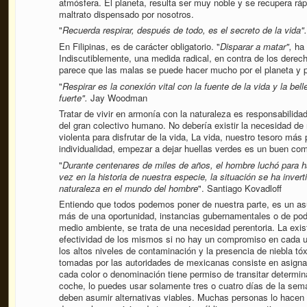
atmósfera. El planeta, resulta ser muy noble y se recupera r
maltrato dispensado por nosotros.
"
Recuerda respirar, después de todo, es el secreto de la vida".
En Filipinas, es de carácter obligatorio. "
Disparar a matar",
ha 
Indiscutiblemente, una medida radical, en contra de los derec
parece que las malas se puede hacer mucho por el planeta y 
"
Respirar es la conexión vital con la fuente de la vida y la be
fuerte".
Jay Woodman
Tratar de vivir en armonía con la naturaleza es responsabilida
del gran colectivo humano. No debería existir la necesidad de 
violenta para disfrutar de la vida, La vida, nuestro tesoro más
individualidad, empezar a dejar huellas verdes es un buen co
"
Durante centenares de miles de años, el hombre luchó para ha
vez en la historia de nuestra especie, la situación se ha inver
naturaleza en el mundo del hombre
". Santiago Kovadloff
Entiendo que todos podemos poner de nuestra parte, es un asu
más de una oportunidad, instancias gubernamentales o de pode
medio ambiente, se trata de una necesidad perentoria. La exi
efectividad de los mismos si no hay un compromiso en cada u
los altos niveles de contaminación y la presencia de niebla t
tomadas por las autoridades de mexicanas consiste en asignar
cada color o denominación tiene permiso de transitar determin
coche, lo puedes usar solamente tres o cuatro días de la sema
deben asumir alternativas viables. Muchas personas lo hacen 