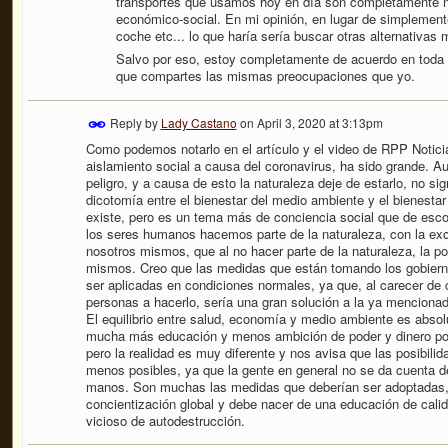
transportes que usamos hoy en día son completamente ne
económico-social. En mi opinión, en lugar de simplemente
coche etc... lo que haría sería buscar otras alternativa
Salvo por eso, estoy completamente de acuerdo en toda t
que compartes las mismas preocupaciones que yo.
Reply by
Lady Castano
on
April 3, 2020 at 3:13pm
Como podemos notarlo en el artículo y el video de RPP Noticia
aislamiento social a causa del coronavirus, ha sido grande.
peligro, y a causa de esto la naturaleza deje de estarlo, no s
dicotomía entre el bienestar del medio ambiente y el bienest
existe, pero es un tema más de conciencia social que de escog
los seres humanos hacemos parte de la naturaleza, con la exc
nosotros mismos, que al no hacer parte de la naturaleza, la po
mismos. Creo que las medidas que están tomando los gobierno
ser aplicadas en condiciones normales, ya que, al carecer de 
personas a hacerlo, sería una gran solución a la ya mencionad
El equilibrio entre salud, economía y medio ambiente es absol
mucha más educación y menos ambición de poder y dinero por 
pero la realidad es muy diferente y nos avisa que las posibilid
menos posibles, ya que la gente en general no se da cuenta d
manos. Son muchas las medidas que deberían ser adoptadas, pe
concientización global y debe nacer de una educación de calid
vicioso de autodestrucción.