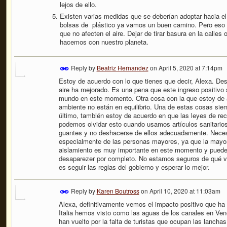
lejos de ello.
Existen varias medidas que se deberían adoptar hacia el 
bolsas de plástico ya vamos un buen camino. Pero eso 
que no afecten el aire. Dejar de tirar basura en la calle
hacemos con nuestro planeta.
Reply by
Beatriz Hernandez
on
April 5, 2020 at 7:14pm
Estoy de acuerdo con lo que tienes que decir, Alexa. De
aire ha mejorado. Es una pena que este ingreso positivo
mundo en este momento. Otra cosa con la que estoy de a
ambiente no están en equilibrio. Una de estas cosas siem
último, también estoy de acuerdo en que las leyes de rec
podemos olvidar esto cuando usamos artículos sanitarios
guantes y no deshacerse de ellos adecuadamente. Nece
especialmente de las personas mayores, ya que la mayorí
aislamiento es muy importante en este momento y puede h
desaparezer por completo. No estamos seguros de qué 
es seguir las reglas del gobierno y esperar lo mejor.
Reply by
Karen Boutross
on
April 10, 2020 at 11:03am
Alexa, definitivamente vemos el impacto positivo que ha 
Italia hemos visto como las aguas de los canales en Ven
han vuelto por la falta de turistas que ocupan las lancha