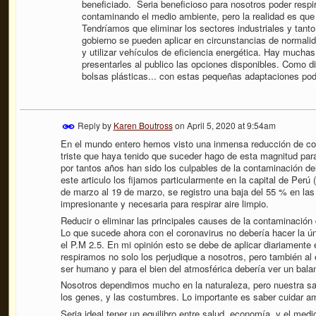
beneficiado.
Seria beneficioso para nosotros poder respir
contaminando el medio ambiente, pero la realidad es qu
Tendríamos que eliminar los sectores industriales y tant
gobierno se pueden aplicar en circunstancias de normalida
y utilizar vehículos de eficiencia energética. Hay mucha
presentarles al publico las opciones disponibles. Como d
bolsas plásticas... con estas pequeñas adaptaciones pod
Reply by
Karen Boutross
on
April 5, 2020 at 9:54am
En el mundo entero hemos visto una inmensa reducción de co
triste que haya tenido que suceder hago de esta magnitud par
por tantos años han sido los culpables de la contaminación del
este articulo los fijamos particularmente en la capital de Perú 
de marzo al 19 de marzo, se registro una baja del 55 % en la
impresionante y necesaria para respirar aire limpio.
Reducir o eliminar las principales causes de la contaminación
Lo que sucede ahora con el coronavirus no debería hacer la ún
el P.M 2.5. En mi opinión esto se debe de aplicar diariamente 
respiramos no solo los perjudique a nosotros, pero también al
ser humano y para el bien del atmosférica debería ver un bala
Nosotros dependimos mucho en la naturaleza, pero nuestra sal
los genes, y las costumbres. Lo importante es saber cuidar a
Seria ideal tener un equilibro entre salud, economía, y el me