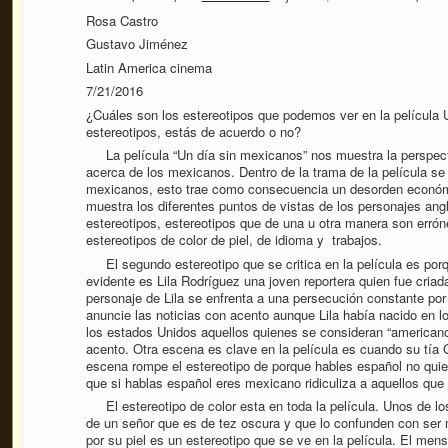
Rosa Castro
Gustavo Jiménez
Latin America cinema
7/21/2016
¿Cuáles son los estereotipos que podemos ver en la película
estereotipos, estás de acuerdo o no?
La película “Un día sin mexicanos” nos muestra la perspec
acerca de los mexicanos. Dentro de la trama de la película se
mexicanos, esto trae como consecuencia un desorden económ
muestra los diferentes puntos de vistas de los personajes an
estereotipos, estereotipos que de una u otra manera son errón
estereotipos de color de piel, de idioma y trabajos.
El segundo estereotipo que se critica en la película es por
evidente es Lila Rodríguez una joven reportera quien fue cria
personaje de Lila se enfrenta a una persecución constante por s
anuncie las noticias con acento aunque Lila había nacido en 
los estados Unidos aquellos quienes se consideran “americano
acento. Otra escena es clave en la película es cuando su tía 
escena rompe el estereotipo de porque hables español no quie
que si hablas español eres mexicano ridiculiza a aquellos que 
El estereotipo de color esta en toda la película. Unos de lo
de un señor que es de tez oscura y que lo confunden con ser
por su piel es un estereotipo que se ve en la película. El mens