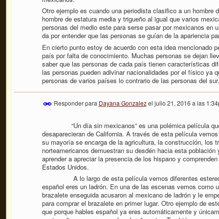
Otro ejemplo es cuando una periodista clasifico a un hombre
hombre de estatura media y trigueño al igual que varios mexi
personas del medio este para serse pasar por mexicanos en un
da por entender que las personas se guían de la apariencia pa
En cierto punto estoy de acuerdo con esta idea mencionado per
país por falta de conocimiento. Muchas personas se dejan llevar
saber que las personas de cada país tienen características di
las personas pueden adivinar nacionalidades por el físico ya 
personas de varios países lo contrario de las personas del sur
Responder para
Dayana Gonzalez
el
julio 21, 2016 a las 1:3
“Un día sin mexicanos” es una polémica película que nos 
desaparecieran de California. A través de esta película vemos
su mayoría se encarga de la agricultura, la construcción, los 
norteamericanos demuestran su desdén hacia esta población y
aprender a apreciar la presencia de los hispano y comprenden l
Estados Unidos.
A lo largo de esta película vemos diferentes estereotipo
español eres un ladrón. En una de las escenas vemos como un
brazalete enseguida acusaron al mexicano de ladrón y le empez
para comprar el brazalete en primer lugar. Otro ejemplo de es
que porque hables español ya eres automáticamente y únicam