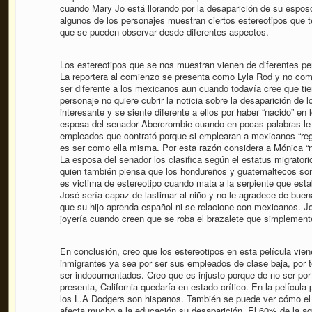
cuando Mary Jo está llorando por la desaparición de su esposo 
algunos de los personajes muestran ciertos estereotipos que 
que se pueden observar desde diferentes aspectos.
Los estereotipos que se nos muestran vienen de diferentes pers
La reportera al comienzo se presenta como Lyla Rod y no como
ser diferente a los mexicanos aun cuando todavía cree que t
personaje no quiere cubrir la noticia sobre la desaparición de 
interesante y se siente diferente a ellos por haber “nacido” en
esposa del senador Abercrombie cuando en pocas palabras le 
empleados que contrató porque si emplearan a mexicanos “regu
es ser como ella misma. Por esta razón considera a Mónica “nor
La esposa del senador los clasifica según el estatus migratorio
quien también piensa que los hondureños y guatemaltecos s
es victima de estereotipo cuando mata a la serpiente que esta
José sería capaz de lastimar al niño y no le agradece de bue
que su hijo aprenda español ni se relacione con mexicanos. Jo
joyería cuando creen que se roba el brazalete que simplement
En conclusión, creo que los estereotipos en esta película vien
inmigrantes ya sea por ser sus empleados de clase baja, por te
ser indocumentados. Creo que es injusto porque de no ser por
presenta, California quedaría en estado crítico. En la pelícu
los L.A Dodgers son hispanos. También se puede ver cómo el
afecta mucho a la educación su desaparición. El 60% de la agr