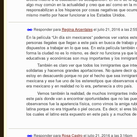
algo muy común en la actualidad y creo que así como en la m
responsabilizan a los hispanos por cosas negativas que ocurre
mismo merito por hacer funcionar a los Estados Unidos.
Responder para
Regina Arcentales
el
julio 21, 2016 a las 2:
En la película “Un día sin mexicanos” podemos ver varios est
personas ilegales que llegan a este país en busca de trabajo y
dispuestos a trabajar en lo que sea. En esta película también
forma la ciudad no es lo mismo, es decir no funciona ya que l
educativas y económicas son muy importantes y los inmigrant
También es claro ver que todos los inmigrantes que inte
solidarias y hacemos grandes aportaciones. No quiere decir q
estoy en desacuerdo porque no por el hecho que sea inmigrant
mexicana y ese fue uno de los estereotipos que observamos en
era mexicano y en realidad no lo era, pertenecía a otro país.
Vemos también la realidad, de muchos inmigrantes indocum
este país donde van a encontrar oportunidades que no las pued
observamos fue la apariencia física, como vimos la amiga rubi
latina porque no era trigueña o piel oscura. Es decir, si eres 
los cuales el latino esta expuesto en este país y a muchos de
Responder para
Rosa Castro
el
julio 21, 2016 a las 3:16pm