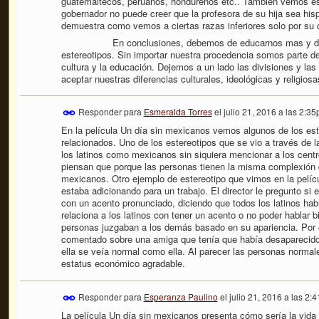
guatemaltecos, peruanos, hondureños etc.. También vemos es
gobernador no puede creer que la profesora de su hija sea hisp
demuestra como vemos a ciertas razas inferiores solo por su c
En conclusiones, debemos de educarnos mas y dejar au
estereotipos. Sin importar nuestra procedencia somos parte d
cultura y la educación. Dejemos a un lado las divisiones y las
aceptar nuestras diferencias culturales, ideológicas y religios
Responder para
Esmeralda Torres
el
julio 21, 2016 a las 2:3
En la película Un día sin mexicanos vemos algunos de los este
relacionados. Uno de los estereotipos que se vio a través de l
los latinos como mexicanos sin siquiera mencionar a los cen
piensan que porque las personas tienen la misma complexión d
mexicanos. Otro ejemplo de estereotipo que vimos en la pelíc
estaba adicionando para un trabajo. El director le pregunto si 
con un acento pronunciado, diciendo que todos los latinos habl
relaciona a los latinos con tener un acento o no poder hablar b
personas juzgaban a los demás basado en su apariencia. Por 
comentado sobre una amiga que tenía que había desaparecido
ella se veía normal como ella. Al parecer las personas norma
estatus económico agradable.
Responder para
Esperanza Paulino
el
julio 21, 2016 a las 2:
La película Un día sin mexicanos presenta cómo sería la vida 