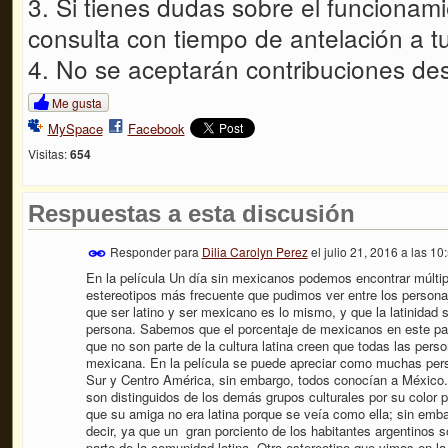
3. Si tienes dudas sobre el funcionam
consulta con tiempo de antelación a tu
4. No se aceptarán contribuciones de
Me gusta
MySpace
Facebook
Visitas:
654
Respuestas a esta discusión
Responder para
Dilia Carolyn Perez
el
julio 21, 2016 a las 1
En la película Un día sin mexicanos podemos encontrar múltipl
estereotipos más frecuente que pudimos ver entre los personaj
que ser latino y ser mexicano es lo mismo, y que la latinidad s
persona. Sabemos que el porcentaje de mexicanos en este paí
que no son parte de la cultura latina creen que todas las pers
mexicana. En la película se puede apreciar como muchas pers
Sur y Centro América, sin embargo, todos conocían a México. 
son distinguidos de los demás grupos culturales por su color
que su amiga no era latina porque se veía como ella; sin emba
decir, ya que un gran porciento de los habitantes argentinos 
parte de la comunidad latina. Otro estereotipo que vimos en la 