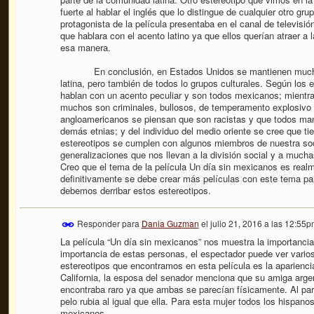
fuerte al hablar el inglés que lo distingue de cualquier otro g
protagonista de la película presentaba en el canal de televisió
que hablara con el acento latino ya que ellos querían atraer a
esa manera.
En conclusión, en Estados Unidos se mantienen muchos e
latina, pero también de todos lo grupos culturales. Según los e
hablan con un acento peculiar y son todos mexicanos; mientra
muchos son criminales, bullosos, de temperamento explosivo 
angloamericanos se piensan que son racistas y que todos man
demás etnias; y del individuo del medio oriente se cree que ti
estereotipos se cumplen con algunos miembros de nuestra soc
generalizaciones que nos llevan a la división social y a mucha
Creo que el tema de la película Un día sin mexicanos es realm
definitivamente se debe crear más películas con este tema par
debemos derribar estos estereotipos.
Responder para
Dania Guzman
el
julio 21, 2016 a las 12:55p
La película “Un día sin mexicanos” nos muestra la importanci
importancia de estas personas, el espectador puede ver varios
estereotipos que encontramos en esta película es la apariencia
California, la esposa del senador menciona que su amiga arge
encontraba raro ya que ambas se parecían físicamente. Al par
pelo rubia al igual que ella. Para esta mujer todos los hispan
mexicanos.