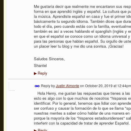
Me gustaría decir que realmente me encantaron sus respu
forma en que aprendió inglés y español. La cultura que p
la música. Aprendiste español en casa y fue el primer id
básicamente tu segundo idioma. También dices que durant
todo el día, pero cuando estás con la familia, eventualme
también es así a veces hablando el spanglish (inglés y
en que el español se conoce como un idioma universal 
para las personas que hablan español. Su orgullo de uste
un placer leer tu blog y me dio una sonrisa. ¡Gracias!
Saludos Sinceros,
Shantel
Reply
▶
Reply by
Justin Almonte
on
October 20, 2019 at 12:44p
Hola Henry, me gustan las respuestas que tienes a las
esto es algo con lo que muchos de nosotros "hispanos e
identificar. Por lo general, tenemos que lidiar con apren
ser confuso y causar la formación de lo que se llama "s
nuestras mentes a saber cómo hablar de una manera en ca
porque la mayoría de los "hispanos estadounidenses" sa
interferir con la capacidad de tratar de aprender Español.
Reply
▶