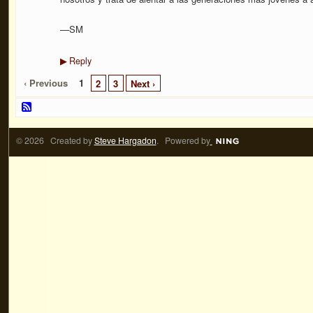
—SM
Reply
▶
‹ Previous
1
2
3
Next ›
© 2026 Created by
Steve Hargadon
. Powered by