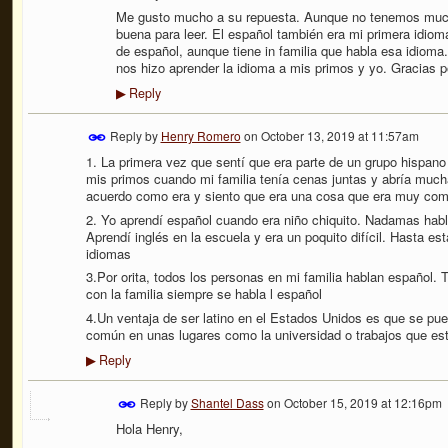
Me gusto mucho a su repuesta. Aunque no tenemos muc
buena para leer. El español también era mi primera idio
de español, aunque tiene in familia que habla esa idioma
nos hizo aprender la idioma a mis primos y yo. Gracias p
Reply
▶
Reply by
Henry Romero
on
October 13, 2019 at 11:57am
1. La primera vez que sentí que era parte de un grupo hispano
mis primos cuando mi familia tenía cenas juntas y abría mu
acuerdo como era y siento que era una cosa que era muy com
2. Yo aprendí español cuando era niño chiquito. Nadamas hab
Aprendí inglés en la escuela y era un poquito difícil. Hasta e
idiomas
3.Por orita, todos los personas en mi familia hablan español. 
con la familia siempre se habla l español
4.Un ventaja de ser latino en el Estados Unidos es que se p
común en unas lugares como la universidad o trabajos que es
Reply
▶
Reply by
Shantel Dass
on
October 15, 2019 at 12:16pm
Hola Henry,