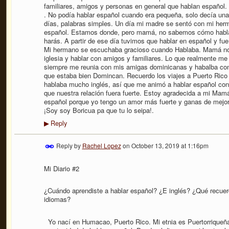
familiares, amigos y personas en general que hablan español.
. No podía hablar español cuando era pequeña, solo decía un
días, palabras simples. Un día mi madre se sentó con mi herm
español. Estamos donde, pero mamá, no sabemos cómo hablar. 
harás. A partir de ese día tuvimos que hablar en español y fue
Mi hermano se escuchaba gracioso cuando Hablaba. Mamá nos co
iglesia y hablar con amigos y familiares. Lo que realmente m
siempre me reunia con mis amigas dominicanas y habalba co
que estaba bien Domincan. Recuerdo los viajes a Puerto Ric
hablaba mucho inglés, así que me animó a hablar español con 
que nuestra relación fuera fuerte. Estoy agradecida a mi Ma
español porque yo tengo un amor más fuerte y ganas de mejora
¡Soy soy Boricua pa que tu lo seipa!.
Reply
▶
Reply by
Rachel Lopez
on
October 13, 2019 at 1:16pm
Mi Diario #2
¿Cuándo aprendiste a hablar español? ¿E inglés? ¿Qué recuerd
idiomas
?
Yo nací en Humacao, Puerto Rico. Mi etnia es Puertorriqueñ