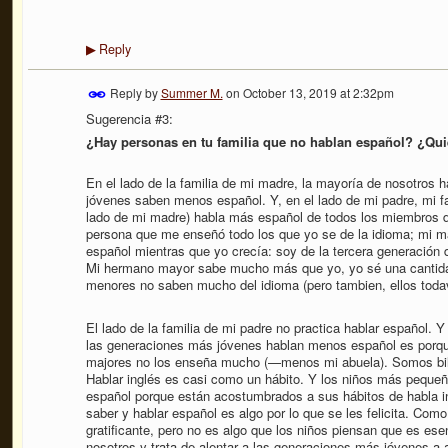
Reply
▶
Reply by
Summer M.
on
October 13, 2019 at 2:32pm
Sugerencia #3:
¿Hay personas en tu familia que no hablan español? ¿Qu
En el lado de la familia de mi madre, la mayoría de nosotros
jóvenes saben menos español. Y, en el lado de mi padre, mi f
lado de mi madre) habla más español de todos los miembros de
persona que me enseñó todo los que yo se de la idioma; mi 
español mientras que yo crecía: soy de la tercera generación 
Mi hermano mayor sabe mucho más que yo, yo sé una cantida
menores no saben mucho del idioma (pero tambien, ellos todav
El lado de la familia de mi padre no practica hablar español. Y
las generaciones más jóvenes hablan menos español es porqu
majores no los enseña mucho (—menos mi abuela). Somos bilin
Hablar inglés es casi como un hábito. Y los niños más pequeñ
español porque están acostumbrados a sus hábitos de habla i
saber y hablar español es algo por lo que se les felicita. Com
gratificante, pero no es algo que los niños piensan que es ese
nosotros y trata de alentar a las generaciones más jóvenes a 