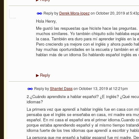
Reply by
Derek Mora-lopez
on
October 20, 2019 at 5:43
Hola Henry,
Me gustó las respuestas que hiciste hace las preguntas.
muchos similares. Yo también chiquito sólo hablaba espa
la casa. También era duro para mí aprender inglés en la 
Pero creciendo ya mejore con el inglés y ahora puedo ha
hay muchas oportunidades en la escuela y también en el
hablan más de un idioma So hablando español inglés es 
Reply
▶
Reply by
Shantel Dass
on
October 13, 2019 at 12:21pm
2.¿Cuándo aprendiste a hablar español? ¿E inglés? ¿Qué recue
idiomas?
La primera vez que aprendí a hablar inglés fue en casa con m
pensaba que el inglés se enseñaba en casa, mi madre era muy
español. En mi casa el español era el primer idioma.Cuando crec
porque estaba aprendiendo español y al mismo tiempo tratando 
idioma fuerte de los tres idiomas que aprendí a escribir y habla
La persona que me enseñó a hablar espanol fue mi madre. De