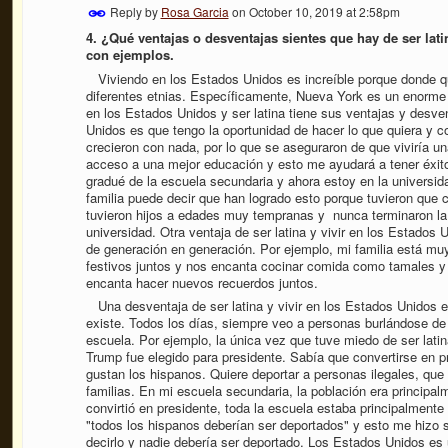
Reply by
Rosa Garcia
on
October 10, 2019 at 2:58pm
4. ¿Qué ventajas o desventajas sientes que hay de ser lati
con ejemplos.
Viviendo en los Estados Unidos es increíble porque donde q
diferentes etnias. Específicamente, Nueva York es un enorme 
en los Estados Unidos y ser latina tiene sus ventajas y desven
Unidos es que tengo la oportunidad de hacer lo que quiera y c
crecieron
con nada, por lo que se aseguraron de que viviría un
acceso a una mejor educación y esto me ayudará a tener éxito
gradué de la escuela secundaria y ahora estoy en la universida
familia puede decir que han logrado esto porque tuvieron que 
tuvieron hijos a edades muy tempranas y nunca terminaron la e
universidad. Otra ventaja de ser latina y vivir en los Estados 
de generación en generación. Por ejemplo, mi familia está mu
festivos juntos y nos encanta cocinar comida como tamales y
encanta hacer nuevos recuerdos juntos.
Una desventaja de ser latina y vivir en los Estados Unidos es
existe. Todos los días, siempre veo a personas burlándose de
escuela. Por ejemplo, la única vez que tuve miedo de ser lat
Trump fue elegido para presidente. Sabía que convertirse en p
gustan los hispanos. Quiere deportar a personas ilegales, qu
familias. En mi escuela secundaria, la población era princip
convirtió en presidente, toda la escuela estaba principalment
"todos los hispanos deberían ser deportados" y esto me hizo 
decirlo y nadie debería ser deportado.
Los Estados Unidos es 