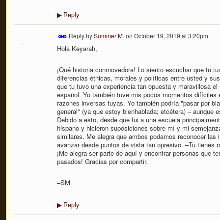
Reply
▶
Reply by
Summer M.
on
October 19, 2019 at 3:20pm
Hola Keyarah,
¡Qué historia conmovedora! Lo siento escuchar que tu tu
diferencias étnicas, morales y políticas entre usted y su
que tu tuvo una experiencia tan opuesta y maravillosa e
español. Yo también tuve mis pocos momentos difíciles e
razones inversas tuyas. Yo también podría "pasar por blan
general" (ya que estoy bienhablada; etcétera) – aunque e
Debido a esto, desde que fui a una escuela principalmen
hispano y hicieron suposiciones sobre mí y mi semejanz
similares. Me alegra que ambos podamos reconocer las in
avanzar desde puntos de vista tan opresivo. –Tu tienes r
¡Me alegra ser parte de aquí y encontrar personas que te
pasados! Gracias por compartir.
–SM
Reply
▶