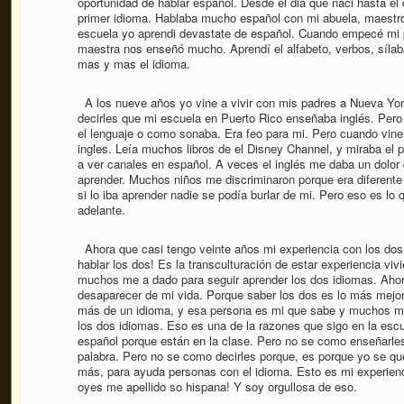
oportunidad de hablar español. Desde el dia que naci hasta e
primer idioma. Hablaba mucho español con mi abuela, maestro
escuela yo aprendi devastate de español. Cuando empecé mi pr
maestra nos enseñó mucho. Aprendí el alfabeto, verbos, síla
mas y mas el idioma.
A los nueve años yo vine a vivir con mis padres a Nueva Yor
decirles que mi escuela en Puerto Rico enseñaba inglés. Per
el lenguaje o como sonaba. Era feo para mi. Pero cuando vine
ingles. Leía muchos libros de el Disney Channel, y miraba el
a ver canales en español. A veces el inglés me daba un dolor 
aprender. Muchos niños me discriminaron porque era diferente 
si lo iba aprender nadie se podía burlar de mi. Pero eso es lo
adelante.
Ahora que casi tengo veinte años mi experiencia con los do
hablar los dos! Es la transculturación de estar experiencia viv
muchos me a dado para seguir aprender los dos idiomas. Ahor
desaparecer de mi vida. Porque saber los dos es lo más mejo
más de un idioma, y esa persona es mi que sabe y muchos m
los dos idiomas. Eso es una de la razones que sigo en la es
español porque están en la clase. Pero no se como enseñarle
palabra. Pero no se como decirles porque, es porque yo se qu
más, para ayuda personas con el idioma. Esto es mi experien
oyes me apellido so hispana! Y soy orgullosa de eso.