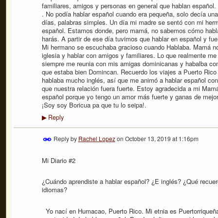
familiares, amigos y personas en general que hablan español.
. No podía hablar español cuando era pequeña, solo decía un
días, palabras simples. Un día mi madre se sentó con mi herm
español. Estamos donde, pero mamá, no sabemos cómo hablar. 
harás. A partir de ese día tuvimos que hablar en español y fue
Mi hermano se escuchaba gracioso cuando Hablaba. Mamá nos co
iglesia y hablar con amigos y familiares. Lo que realmente m
siempre me reunia con mis amigas dominicanas y habalba co
que estaba bien Domincan. Recuerdo los viajes a Puerto Ric
hablaba mucho inglés, así que me animó a hablar español con 
que nuestra relación fuera fuerte. Estoy agradecida a mi Ma
español porque yo tengo un amor más fuerte y ganas de mejora
¡Soy soy Boricua pa que tu lo seipa!.
Reply
▶
Reply by
Rachel Lopez
on
October 13, 2019 at 1:16pm
Mi Diario #2
¿Cuándo aprendiste a hablar español? ¿E inglés? ¿Qué recuerd
idiomas
?
Yo nací en Humacao, Puerto Rico. Mi etnia es Puertorriqueñ