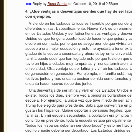
Reply by
Rosa Garcia
on
October 10, 2019 at 2:58pm
4. ¿Qué ventajas o desventajas sientes que hay de ser lati
con ejemplos.
Viviendo en los Estados Unidos es increíble porque donde q
diferentes etnias. Específicamente, Nueva York es un enorme 
en los Estados Unidos y ser latina tiene sus ventajas y desven
Unidos es que tengo la oportunidad de hacer lo que quiera y c
crecieron
con nada, por lo que se aseguraron de que viviría un
acceso a una mejor educación y esto me ayudará a tener éxito
gradué de la escuela secundaria y ahora estoy en la universida
familia puede decir que han logrado esto porque tuvieron que 
tuvieron hijos a edades muy tempranas y nunca terminaron la e
universidad. Otra ventaja de ser latina y vivir en los Estados 
de generación en generación. Por ejemplo, mi familia está mu
festivos juntos y nos encanta cocinar comida como tamales y
encanta hacer nuevos recuerdos juntos.
Una desventaja de ser latina y vivir en los Estados Unidos es
existe. Todos los días, siempre veo a personas burlándose de
escuela. Por ejemplo, la única vez que tuve miedo de ser lat
Trump fue elegido para presidente. Sabía que convertirse en p
gustan los hispanos. Quiere deportar a personas ilegales, qu
familias. En mi escuela secundaria, la población era princip
convirtió en presidente, toda la escuela estaba principalment
"todos los hispanos deberían ser deportados" y esto me hizo 
decirlo y nadie debería ser deportado.
Los Estados Unidos es 