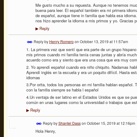
Me gusto mucho a su repuesta. Aunque no tenemos muc
buena para leer. El español también era mi primera idio
de español, aunque tiene in familia que habla esa idioma
nos hizo aprender la idioma a mis primos y yo. Gracias p
Reply
▶
Reply by
Henry Romero
on
October 13, 2019 at 11:57am
1. La primera vez que sentí que era parte de un grupo hispano
mis primos cuando mi familia tenía cenas juntas y abría mu
acuerdo como era y siento que era una cosa que era muy com
2. Yo aprendí español cuando era niño chiquito. Nadamas hab
Aprendí inglés en la escuela y era un poquito difícil. Hasta e
idiomas
3.Por orita, todos los personas en mi familia hablan español. 
con la familia siempre se habla l español
4.Un ventaja de ser latino en el Estados Unidos es que se p
común en unas lugares como la universidad o trabajos que es
Reply
▶
Reply by
Shantel Dass
on
October 15, 2019 at 12:16pm
Hola Henry,