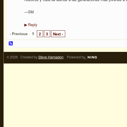
—SM
Reply
▶
‹ Previous
1
2
3
Next ›
© 2026 Created by
Steve Hargadon
. Powered by