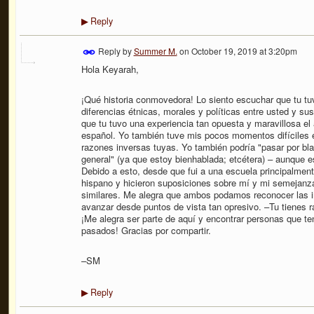
Reply
▶
Reply by
Summer M.
on
October 19, 2019 at 3:20pm
Hola Keyarah,
¡Qué historia conmovedora! Lo siento escuchar que tu tu
diferencias étnicas, morales y políticas entre usted y su
que tu tuvo una experiencia tan opuesta y maravillosa e
español. Yo también tuve mis pocos momentos difíciles e
razones inversas tuyas. Yo también podría "pasar por blan
general" (ya que estoy bienhablada; etcétera) – aunque e
Debido a esto, desde que fui a una escuela principalmen
hispano y hicieron suposiciones sobre mí y mi semejanz
similares. Me alegra que ambos podamos reconocer las in
avanzar desde puntos de vista tan opresivo. –Tu tienes r
¡Me alegra ser parte de aquí y encontrar personas que te
pasados! Gracias por compartir.
–SM
Reply
▶