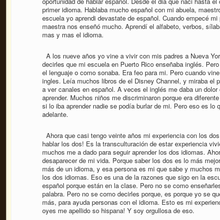
oportunidad de hablar español. Desde el dia que naci hasta e
primer idioma. Hablaba mucho español con mi abuela, maestro
escuela yo aprendi devastate de español. Cuando empecé mi pr
maestra nos enseñó mucho. Aprendí el alfabeto, verbos, síla
mas y mas el idioma.
A los nueve años yo vine a vivir con mis padres a Nueva Yor
decirles que mi escuela en Puerto Rico enseñaba inglés. Per
el lenguaje o como sonaba. Era feo para mi. Pero cuando vine
ingles. Leía muchos libros de el Disney Channel, y miraba el
a ver canales en español. A veces el inglés me daba un dolor 
aprender. Muchos niños me discriminaron porque era diferente 
si lo iba aprender nadie se podía burlar de mi. Pero eso es lo
adelante.
Ahora que casi tengo veinte años mi experiencia con los do
hablar los dos! Es la transculturación de estar experiencia viv
muchos me a dado para seguir aprender los dos idiomas. Ahor
desaparecer de mi vida. Porque saber los dos es lo más mejo
más de un idioma, y esa persona es mi que sabe y muchos m
los dos idiomas. Eso es una de la razones que sigo en la es
español porque están en la clase. Pero no se como enseñarle
palabra. Pero no se como decirles porque, es porque yo se qu
más, para ayuda personas con el idioma. Esto es mi experien
oyes me apellido so hispana! Y soy orgullosa de eso.