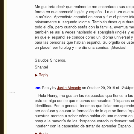
Me gustaría decir que realmente me encantaron sus respu
forma en que aprendió inglés y español. La cultura que p
la música. Aprendiste español en casa y fue el primer id
básicamente tu segundo idioma. También dices que durant
todo el día, pero cuando estás con la familia, eventualme
también es así a veces hablando el spanglish (inglés y
en que el español se conoce como un idioma universal 
para las personas que hablan español. Su orgullo de uste
un placer leer tu blog y me dio una sonrisa. ¡Gracias!
Saludos Sinceros,
Shantel
Reply
▶
Reply by
Justin Almonte
on
October 20, 2019 at 12:44p
Hola Henry, me gustan las respuestas que tienes a las
esto es algo con lo que muchos de nosotros "hispanos e
identificar. Por lo general, tenemos que lidiar con apren
ser confuso y causar la formación de lo que se llama "s
nuestras mentes a saber cómo hablar de una manera en ca
porque la mayoría de los "hispanos estadounidenses" sa
interferir con la capacidad de tratar de aprender Español.
Reply
▶