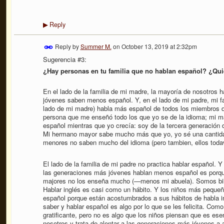
Reply
▶
Reply by
Summer M.
on
October 13, 2019 at 2:32pm
Sugerencia #3:
¿Hay personas en tu familia que no hablan español? ¿Qu
En el lado de la familia de mi madre, la mayoría de nosotros
jóvenes saben menos español. Y, en el lado de mi padre, mi f
lado de mi madre) habla más español de todos los miembros de
persona que me enseñó todo los que yo se de la idioma; mi 
español mientras que yo crecía: soy de la tercera generación 
Mi hermano mayor sabe mucho más que yo, yo sé una cantida
menores no saben mucho del idioma (pero tambien, ellos todav
El lado de la familia de mi padre no practica hablar español. Y
las generaciones más jóvenes hablan menos español es porqu
majores no los enseña mucho (—menos mi abuela). Somos bilin
Hablar inglés es casi como un hábito. Y los niños más pequeñ
español porque están acostumbrados a sus hábitos de habla i
saber y hablar español es algo por lo que se les felicita. Com
gratificante, pero no es algo que los niños piensan que es ese
nosotros y trata de alentar a las generaciones más jóvenes a 