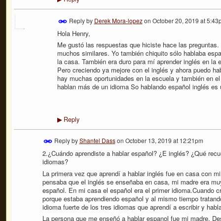
Reply by
Derek Mora-lopez
on
October 20, 2019 at 5:43
Hola Henry,
Me gustó las respuestas que hiciste hace las preguntas.
muchos similares. Yo también chiquito sólo hablaba espa
la casa. También era duro para mí aprender inglés en la 
Pero creciendo ya mejore con el inglés y ahora puedo ha
hay muchas oportunidades en la escuela y también en el
hablan más de un idioma So hablando español inglés es 
Reply
▶
Reply by
Shantel Dass
on
October 13, 2019 at 12:21pm
2.¿Cuándo aprendiste a hablar español? ¿E inglés? ¿Qué recue
idiomas?
La primera vez que aprendí a hablar inglés fue en casa con m
pensaba que el inglés se enseñaba en casa, mi madre era muy
español. En mi casa el español era el primer idioma.Cuando crec
porque estaba aprendiendo español y al mismo tiempo tratando 
idioma fuerte de los tres idiomas que aprendí a escribir y habla
La persona que me enseñó a hablar espanol fue mi madre. De