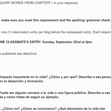
BULARY WORDS FROM CHAPTER 1
in your response.
o make sure you meet this requirement
and the spelling/ grammar check
t one (1) classmate’s entry per blog before the subsequent entry. Each respo
E CLASSMATE'S ENTRY: Sunday, September 22nd at 5pm
e published due date/time.
impacto importante en tu vida? ¿Cómo y por qué? Describe a esa perso
en tu desarrollo y formación.
de ser alguien cercano a tu vida o una figura pública. Describe a esa
as y cómo tratas de seguir su ejemplo.
/a. ¿Cómo es? ¿Cómo se conocieron? ¿Qué elementos de la vida han