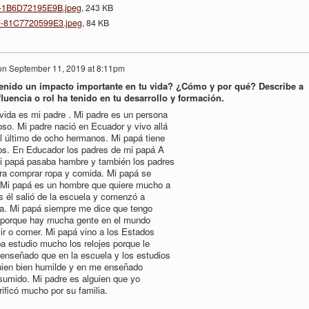
-1B6D72195E9B.jpeg
, 243 KB
-81C7720599E3.jpeg
, 84 KB
on
September 11, 2019 at 8:11pm
enido un impacto importante en tu vida? ¿Cómo y por qué? Describe a
luencia o rol ha tenido en tu desarrollo y formación.
vida es mi padre . Mi padre es un persona
o. Mi padre nació en Ecuador y vivo allá
l último de ocho hermanos. Mi papá tiene
os. En Educador los padres de mi papá A
i papá pasaba hambre y también los padres
ara comprar ropa y comida. Mi papá se
. Mi papá es un hombre que quiere mucho a
os él salió de la escuela y comenzó a
lia. Mi papá siempre me dice que tengo
 porque hay mucha gente en el mundo
vir o comer. Mi papá vino a los Estados
a estudio mucho los relojes porque le
nseñado que en la escuela y los estudios
uien bien humilde y en me enseñado
sumido. Mi padre es alguien que yo
rificó mucho por su familia.