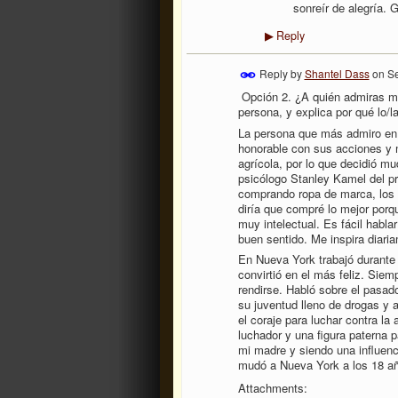
sonreír de alegría. 
Reply
▶
Reply by
Shantel Dass
on
Se
Opción 2. ¿A quién admiras mu
persona, y explica por qué lo/
La persona que más admiro en 
honorable con sus acciones y 
agrícola, por lo que decidió m
psicólogo Stanley Kamel del pr
comprando ropa de marca, los m
diría que compré lo mejor porqu
muy intelectual. Es fácil habla
buen sentido. Me inspira diari
En Nueva York trabajó durante 
convirtió en el más feliz. Siem
rendirse. Habló sobre el pasad
su juventud lleno de drogas y a
el coraje para luchar contra la
luchador y una figura paterna
mi madre y siendo una influen
mudó a Nueva York a los 18 añ
Attachments: