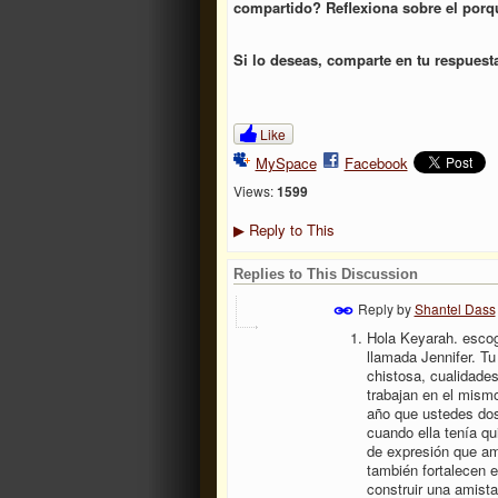
compartido? Reflexiona sobre el porq
Si lo deseas, comparte en tu respuest
Like
MySpace
Facebook
Views:
1599
Reply to This
▶
Replies to This Discussion
Reply by
Shantel Dass
Hola Keyarah. escog
llamada Jennifer. T
chistosa, cualidade
trabajan en el mism
año que ustedes dos 
cuando ella tenía qu
de expresión que am
también fortalecen 
construir una amista