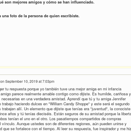
ué son mejores amigos y cómo se han influenciado.
a
una foto de la persona
de quien escribiste.
on
September 10, 2019 at 7:03pm
er tu respuesta porque yo también tuve una mejor amiga en mi infancia
u amigo parece realmente amable contigo como dijiste. Es humilde, cariñosa 
s necesarias en una verdadera amistad. Aprendí que tú y tu amiga Jennifer
o trabajo haciendo dulces en "William Candy Shoppe" y este será el segundo
trabajen allí. Un elemento que dijiste que tenías era "juventud", la conociste
ince años y tú tenías dieciséis. Están seguros de su amistad porque la libert
bos tenían el uno en el otro. Los pasatiempos compartidos de compras
el vínculo. Aunque ustedes son de diferentes regiones, aún pueden unirse y
d que se fortalece con el tiempo. Al leer su respuesta, fue inspirador y me hi