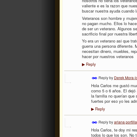
nosotros no tiena los veterano
valiente e es la razon que nue
buscar nuestra ayuda cuando l
Veteranos son hombre y mujeres
no pagan mucho. Ellos lo hacen
de ser un veterano. Algunos se
sacrificio final por nuestra li
Yo era un veterano asi que tra
guerra una persona diferente. 
necesitan dinero, muebles, re
hacer por nuestros veteranos
Reply
▶
Reply by
Derek Mora-l
Hola Carlos me gustó muc
como 5 o 6 años. El dejó 
la familia no querían que
fuertes por eso yo les ad
Reply
▶
Reply by
ariana portilla
Hola Carlos, te doy mi re
todos lo que los son. No 