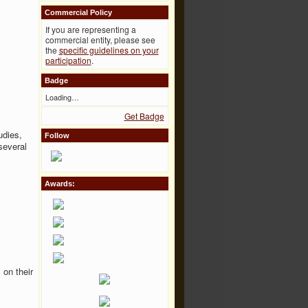
Commercial Policy
If you are representing a
commercial entity, please see
the
specific guidelines on your
participation
.
Badge
Loading…
Get Badge
udies,
Follow
several
Awards:
 on their