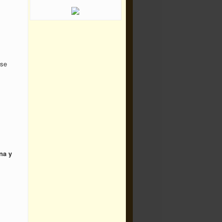
.
nse
na y