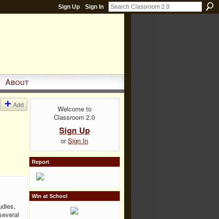
Sign Up
Sign In
About
Add
Welcome to
Classroom 2.0
Sign Up
or
Sign In
Report
Win at School
udies,
several