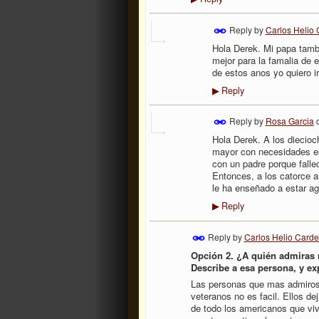
Reply by
Carlos Helio
Hola Derek. Mi papa tamb
mejor para la famalia de 
de estos anos yo quiero i
Reply
▶
Reply by
Rosa Garcia
Hola Derek. A los diecioc
mayor con necesidades e
con un padre porque falle
Entonces, a los catorce a
le ha enseñado a estar agr
Reply
▶
Reply by
Carlos Helio Card
Opción 2. ¿A quién admiras 
Describe a esa persona, y ex
Las personas que mas admiros e
veteranos no es facil. Ellos de
de todo los americanos que viv