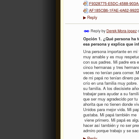
F9328775-E5DC-4588-903A
AF185CB6-1FAE-4A62-992D
Reply
▶
Reply by
Derek Mora-lopez
Opción 1. ¿Qué persona ha t
esa persona y explica que inf
Una persona importante en mi 
muy amable y es muy respetuos
con sus padres. Mi padre era e
cinco hermanas y tres herman
veces no tenían para comer. M
de mi papá no tenían dinero p
crío en una familia muy pobre
su familia. A los diecisiete añ
trabajar para ayudar a su fami
que ser muy agradecido por tu
ahorita que no tienen donde vi
Unidos para mejor vida. Mi pap
gustaba. Mi papá también me e
viene primero. Mi papá es alg
hacer así también y no ser pre
admiro porque trabajo y se sac
Reply
▶