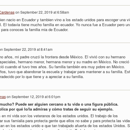
 Cardenas
on
September 22, 2019 at 6:58am
ien nacio en Ecuador y tambien vino a los estado unidos para escoger una v
el. El todavia tiene mucho familia en ecuador. Yo nunca fue a Ecuador pero un
r para conoces la familia mia de Ecuador.
on
September 22, 2019 at 8:41am
ho años, mi padre cruzó la frontera desde México. El vivió con su hermano
speciales, hermano menor, hermana menor y su madre en México. No creció
ció cuando el tuvo tres años. Su familia también era muy pobre en México.
ños, tuvo que abandonar la escuela y trabajar para mantener a su familia. Es
adecido por lo que tiene y a apreciar a su familia.
enas
on
September 12, 2019 at 6:01pm
mucho? Puede ser alguien cercano a tu vida o una figura pública.
plica por qué lo/la admiras y cómo tratas de seguir su ejemplo.
n mi vida son los veteranos de los estados unidos. El trabajo de los
jar sus famialia para protecta gente que ellos no sabe y para protecta las vida
an en los estados unido e que tan trabajado afuerta de los estados Unidos. S