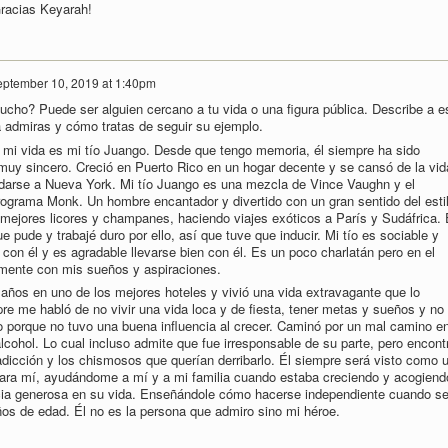
Gracias Keyarah!
ptember 10, 2019 at 1:40pm
cho? Puede ser alguien cercano a tu vida o una figura pública. Describe a e
la admiras y cómo tratas de seguir su ejemplo.
mi vida es mi tío Juango. Desde que tengo memoria, él siempre ha sido
muy sincero. Creció en Puerto Rico en un hogar decente y se cansó de la vid
udarse a Nueva York. Mi tío Juango es una mezcla de Vince Vaughn y el
ograma Monk. Un hombre encantador y divertido con un gran sentido del esti
ejores licores y champanes, haciendo viajes exóticos a París y Sudáfrica. 
e pude y trabajé duro por ello, así que tuve que inducir. Mi tío es sociable y
r con él y es agradable llevarse bien con él. Es un poco charlatán pero en el
amente con mis sueños y aspiraciones.
años en uno de los mejores hoteles y vivió una vida extravagante que lo
pre me habló de no vivir una vida loca y de fiesta, tener metas y sueños y no
o porque no tuvo una buena influencia al crecer. Caminó por un mal camino e
lcohol. Lo cual incluso admite que fue irresponsable de su parte, pero encont
 adicción y los chismosos que querían derribarlo. Él siempre será visto como 
 para mí, ayudándome a mí y a mi familia cuando estaba creciendo y acogiend
cia generosa en su vida. Enseñándole cómo hacerse independiente cuando s
os de edad. Él no es la persona que admiro sino mi héroe.