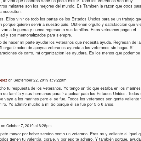
s, la vida que nosotros sabe no podia existir. Todo los veteranos son muy
stros militares son los mejores del mundo. Es Tambien la razon que otros pai
a necesiten.
. Ellos vinir de todo los partas de los Estados Unidos para se un trabajo qu
 porque quieren servir a nuestro pais. Obtienen orgullo y satisfaccion que vi
 van a la guerra y nunca regresan a sus familias. Esos veteranos pagan el
bertad y son memorializados para siempre.
to de hacer mi parte ayudar los veteranos que necesita ayuda. Regresan de la
Mi organizacion de apoyoa veteranos ayunda a los veteranos sin hogar. Si
paraciones de carro, mi organizacion les ayudara. Es los menos que podemoe
opez
on
September 22, 2019 at 9:22am
ho tu respuesta de los veteranos. Yo tengo un tío que estaba en los marines
a su familia y sus hermanas para ir a pelear para los Estados Unidos. Todos 
 se vaya a los marines pero el se fue. Todos los veteranos son gente valiente 
miro. Yo admiro mucho a mi tío porque él se fue por 5 o 6 años.
on
October 7, 2019 at 6:28pm
speto mayor por haber servido como un veterano. Eres muy valiente al igual 
todos tienen tu valentía, coraje, y por eso te admiro. Y también porque, ayuda