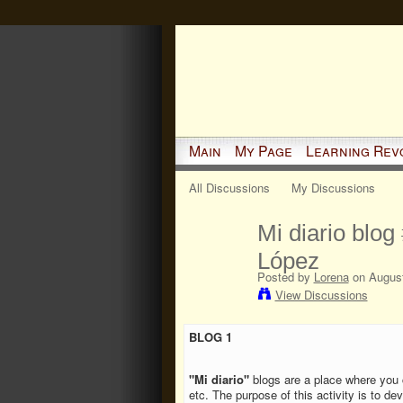
Main
My Page
Learning Rev
All Discussions
My Discussions
Mi diario blo
López
Posted by
Lorena
on August
View Discussions
BLOG 1
"Mi diario"
blogs are a place where you ca
etc. The purpose of this activity is to de