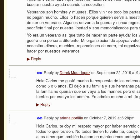
buscar nuestra ayuda cuando la necesiten.
Veteranos son hombre y mujeres. Ellos vinir de todo los parta
no pagan mucho. Ellos lo hacen porque quieren servir a nuestr
de ser un veterano. Algunos se van a la guerra y nunca regres
sacrificio final por nuestra libertad y son memorializados para
Yo era un veterano asi que trato de hacer mi parte ayudar los
guerra una persona diferente. Mi organizacion de apoyoa veter
necesitan dinero, muebles, reparaciones de carro, mi organi
hacer por nuestros veteranos
Reply
▶
Reply by
Derek Mora-lopez
on
September 22, 2019 at 9
Hola Carlos me gustó mucho tu respuesta de los veterano
como 5 o 6 años. El dejó a su familia y sus hermanas par
la familia no querían que se vaya a los marines pero el s
fuertes por eso yo les admiro. Yo admiro mucho a mi tío 
Reply
▶
Reply by
ariana portilla
on
October 7, 2019 at 6:28pm
Hola Carlos, te doy mi respeto mayor por haber servido c
todos lo que los son. No todos tienen tu valentía, coraje
a los otros que también buscan en mantenernos protegid