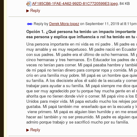
AF185CB6-1FAE-4A62-992D-81C7720599E3.jpeg
, 84 KB
Reply
▶
Reply by
Derek Mora-lopez
on
September 11, 2019 at 8:11pm
Opción 1. ¿Qué persona ha tenido un impacto importante
esa persona y explica que influencia o rol ha tenido en tu
Una persona importante en mi vida es mi padre . Mi padre es
muy amable y es muy respetuoso. Mi padre nació en Ecuador y
con sus padres. Mi padre era el último de ocho hermanos. Mi 
cinco hermanas y tres hermanos. En Educador los padres de 
veces no tenían para comer. Mi papá pasaba hambre y tambié
de mi papá no tenían dinero para comprar ropa y comida. Mi 
crío en una familia muy pobre. Mi papá es un hombre que qui
su familia. A los diecisiete años él salió de la escuela y come
trabajar para ayudar a su familia. Mi papá siempre me dice qu
que ser muy agradecido por tu porque hay mucha gente en el
ahorita que no tienen donde vivir o comer. Mi papá vino a los
Unidos para mejor vida. Mi papa estudio mucho los relojes por
gustaba. Mi papá también me enseñado que en la escuela y l
viene primero. Mi papá es alguien bien humilde y en me ense
hacer así también y no ser presumido. Mi padre es alguien qu
admiro porque trabajo y se sacrificó mucho por su familia.
Reply
▶