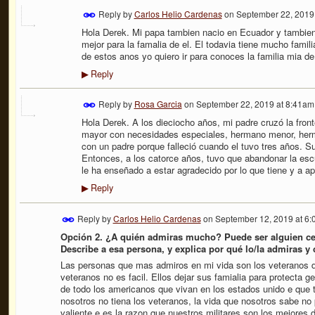
Reply by
Carlos Helio Cardenas
on
September 22, 2019
Hola Derek. Mi papa tambien nacio en Ecuador y tambien
mejor para la famalia de el. El todavia tiene mucho fami
de estos anos yo quiero ir para conoces la familia mia d
Reply
▶
Reply by
Rosa Garcia
on
September 22, 2019 at 8:41am
Hola Derek. A los dieciocho años, mi padre cruzó la fro
mayor con necesidades especiales, hermano menor, her
con un padre porque falleció cuando el tuvo tres años. S
Entonces, a los catorce años, tuvo que abandonar la escu
le ha enseñado a estar agradecido por lo que tiene y a apr
Reply
▶
Reply by
Carlos Helio Cardenas
on
September 12, 2019 at 6
Opción 2. ¿A quién admiras mucho? Puede ser alguien cerc
Describe a esa persona, y explica por qué lo/la admiras y
Las personas que mas admiros en mi vida son los veteranos de
veteranos no es facil. Ellos dejar sus famialia para protecta g
de todo los americanos que vivan en los estados unido e que t
nosotros no tiena los veteranos, la vida que nosotros sabe no 
valiente e es la razon que nuestros militares son los mejores