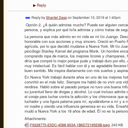
Reply
▶
Reply by
Shantel Dass
on
September 10, 2019 at 1:40pm
Opción 2. ¿A quién admiras mucho? Puede ser alguien cercano 
persona, y explica por qué lo/la admiras y cómo tratas de segu
La persona que más admiro en mi vida es mi tío Juango. Desd
honorable con sus acciones y muy sincero. Creció en Puerto R
agrícola, por lo que decidió mudarse a Nueva York. Mi tío Ju
psicólogo Stanley Kamel del programa Monk. Un hombre encanta
comprando ropa de marca, los mejores licores y champanes, ha
diría que compré lo mejor porque pude y trabajé duro por ello, 
muy intelectual. Es fácil hablar con él y es agradable llevarse
buen sentido. Me inspira diariamente con mis sueños y aspira
En Nueva York trabajó durante años en uno de los mejores hote
convirtió en el más feliz. Siempre me habló de no vivir una vi
rendirse. Habló sobre el pasado porque no tuvo una buena inf
su juventud lleno de drogas y alcohol. Lo cual incluso admite 
el coraje para luchar contra la adicción y los chismosos que q
luchador y una figura paterna para mí, ayudándome a mí y a m
mi madre y siendo una influencia generosa en su vida. Ense
mudó a Nueva York a los 18 años de edad. Él no es la person
Attachments:
F9328775-E5DC-4588-903A-1B6D72195E9B.jpeg
, 243 KB