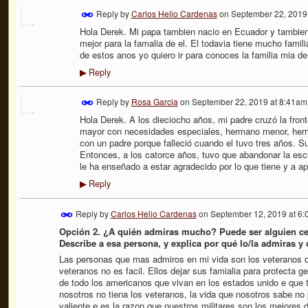
Reply by
Carlos Helio Cardenas
on
September 22, 2019
Hola Derek. Mi papa tambien nacio en Ecuador y tambien
mejor para la famalia de el. El todavia tiene mucho fami
de estos anos yo quiero ir para conoces la familia mia d
Reply
▶
Reply by
Rosa Garcia
on
September 22, 2019 at 8:41am
Hola Derek. A los dieciocho años, mi padre cruzó la fro
mayor con necesidades especiales, hermano menor, her
con un padre porque falleció cuando el tuvo tres años. S
Entonces, a los catorce años, tuvo que abandonar la escu
le ha enseñado a estar agradecido por lo que tiene y a apr
Reply
▶
Reply by
Carlos Helio Cardenas
on
September 12, 2019 at 6
Opción 2. ¿A quién admiras mucho? Puede ser alguien cerc
Describe a esa persona, y explica por qué lo/la admiras y
Las personas que mas admiros en mi vida son los veteranos de
veteranos no es facil. Ellos dejar sus famialia para protecta g
de todo los americanos que vivan en los estados unido e que t
nosotros no tiena los veteranos, la vida que nosotros sabe no 
valiente e es la razon que nuestros militares son los mejores