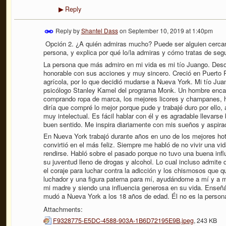
Reply
▶
Reply by
Shantel Dass
on
September 10, 2019 at 1:40pm
Opción 2. ¿A quién admiras mucho? Puede ser alguien cercano 
persona, y explica por qué lo/la admiras y cómo tratas de segu
La persona que más admiro en mi vida es mi tío Juango. Desd
honorable con sus acciones y muy sincero. Creció en Puerto R
agrícola, por lo que decidió mudarse a Nueva York. Mi tío Ju
psicólogo Stanley Kamel del programa Monk. Un hombre encanta
comprando ropa de marca, los mejores licores y champanes, ha
diría que compré lo mejor porque pude y trabajé duro por ello, 
muy intelectual. Es fácil hablar con él y es agradable llevarse
buen sentido. Me inspira diariamente con mis sueños y aspira
En Nueva York trabajó durante años en uno de los mejores hote
convirtió en el más feliz. Siempre me habló de no vivir una vi
rendirse. Habló sobre el pasado porque no tuvo una buena inf
su juventud lleno de drogas y alcohol. Lo cual incluso admite 
el coraje para luchar contra la adicción y los chismosos que q
luchador y una figura paterna para mí, ayudándome a mí y a m
mi madre y siendo una influencia generosa en su vida. Ense
mudó a Nueva York a los 18 años de edad. Él no es la person
Attachments:
F9328775-E5DC-4588-903A-1B6D72195E9B.jpeg
, 243 KB