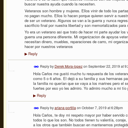
buscar nuestra ayuda cuando la necesiten.
Veteranos son hombre y mujeres. Ellos vinir de todo los parta
no pagan mucho. Ellos lo hacen porque quieren servir a nuestr
de ser un veterano. Algunos se van a la guerra y nunca regres
sacrificio final por nuestra libertad y son memorializados para
Yo era un veterano asi que trato de hacer mi parte ayudar los
guerra una persona diferente. Mi organizacion de apoyoa veter
necesitan dinero, muebles, reparaciones de carro, mi organi
hacer por nuestros veteranos
Reply
▶
Reply by
Derek Mora-lopez
on
September 22, 2019 at 9
Hola Carlos me gustó mucho tu respuesta de los veterano
como 5 o 6 años. El dejó a su familia y sus hermanas par
la familia no querían que se vaya a los marines pero el s
fuertes por eso yo les admiro. Yo admiro mucho a mi tío 
Reply
▶
Reply by
ariana portilla
on
October 7, 2019 at 6:28pm
Hola Carlos, te doy mi respeto mayor por haber servido c
todos lo que los son. No todos tienen tu valentía, coraje
a los otros que también buscan en mantenernos protegid