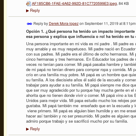
AF185CB6-1FAE-4A62-992D-81C7720599E3.jpeg
, 84 KB
Reply
▶
Reply by
Derek Mora-lopez
on
September 11, 2019 at 8:11pm
Opción 1. ¿Qué persona ha tenido un impacto importante
esa persona y explica que influencia o rol ha tenido en tu
Una persona importante en mi vida es mi padre . Mi padre es
muy amable y es muy respetuoso. Mi padre nació en Ecuador y
con sus padres. Mi padre era el último de ocho hermanos. Mi 
cinco hermanas y tres hermanos. En Educador los padres de 
veces no tenían para comer. Mi papá pasaba hambre y tambié
de mi papá no tenían dinero para comprar ropa y comida. Mi 
crío en una familia muy pobre. Mi papá es un hombre que qui
su familia. A los diecisiete años él salió de la escuela y come
trabajar para ayudar a su familia. Mi papá siempre me dice qu
que ser muy agradecido por tu porque hay mucha gente en el
ahorita que no tienen donde vivir o comer. Mi papá vino a los
Unidos para mejor vida. Mi papa estudio mucho los relojes por
gustaba. Mi papá también me enseñado que en la escuela y l
viene primero. Mi papá es alguien bien humilde y en me ense
hacer así también y no ser presumido. Mi padre es alguien qu
admiro porque trabajo y se sacrificó mucho por su familia.
Reply
▶