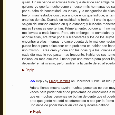
quien. En un par de ocaciones tuve que dejar de ser amiga d
quienes yo quería mucho como si fuesen mis hermanas de sang
por su falta de honestidad, los vicios, y la inseguridad de e
fueron manifestados con cada uno de ellos que indiqué, al tam
ante los demás. Cuando en realidad no tenían, ni eran lo que
salgan del mundo erróneo en que estaban; y buscaba maneras 
malas llevanzas que tenían. Primeramente, porqué a mi no me
me llevaba a nada bueno. Pero, sin embargo, no cambiaban y 
aconsejarlas, era rezar por sus bienestares y los de los suyos
encontrar a ellas mismas; y darse cuenta de lo mal que hacía
puede hacer para solucionar este problema es hablar con hone
uno mismo. Estas creo yo que son las coas que los jóvenes d
cada día mas lo veo pasar mas frecuente. Hablar de sus temo
incluso los más oscuros. Luchar por uno mismo para poder lle
depender en si mismo, pero también a la gente de su alrededor
Reply
▶
Reply by
Emely Ramirez
on
December 8, 2019 at 10:30
Ariana tienes mucha razón muchas personas no son muy
veces para poder hablar de problemas de emociones a vec
que es muchas personas se burlan de gente que si pued
creo que gente no está acostumbrada a eso por la forma 
uno debe de poder hablar en vez de quedarse callado.
Reply
▶