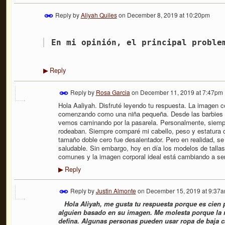
Reply by
Aliyah Quiles
on
December 8, 2019 at 10:20pm
En mi opinión, el principal proble
Reply
▶
Reply by
Rosa Garcia
on
December 11, 2019 at 7:47pm
Hola Aaliyah. Disfruté leyendo tu respuesta. La imagen co
comenzando como una niña pequeña. Desde las barbies c
vemos caminando por la pasarela. Personalmente, siem
rodeaban. Siempre comparé mi cabello, peso y estatura 
tamaño doble cero fue desalentador. Pero en realidad, s
saludable. Sin embargo, hoy en día los modelos de tall
comunes y la imagen corporal ideal está cambiando a ser
Reply
▶
Reply by
Justin Almonte
on
December 15, 2019 at 9:37
Hola Aliyah, me gusta tu respuesta porque es cien p
alguien basado en su imagen. Me molesta porque la r
defina. Algunas personas pueden usar ropa de baja 