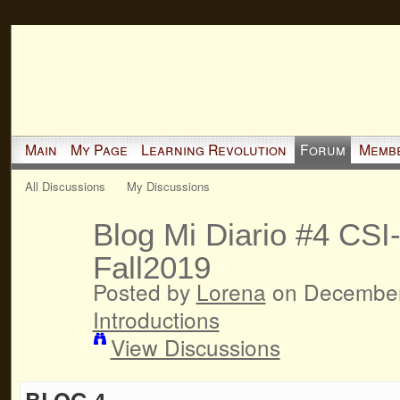
Main
My Page
Learning Revolution
Forum
Memb
All Discussions
My Discussions
Blog Mi Diario #4 CSI
Fall2019
Posted by
Lorena
on December 
Introductions
View Discussions
BLOG 4