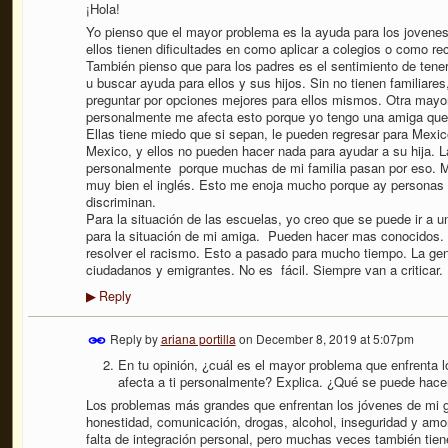
¡Hola!
Yo pienso que el mayor problema es la ayuda para los jovene
ellos tienen dificultades en como aplicar a colegios o como re
También pienso que para los padres es el sentimiento de ten
u buscar ayuda para ellos y sus hijos. Sin no tienen familiare
preguntar por opciones mejores para ellos mismos. Otra mayor
personalmente me afecta esto porque yo tengo una amiga que 
Ellas tiene miedo que si sepan, le pueden regresar para Mexico
Mexico, y ellos no pueden hacer nada para ayudar a su hija. L
personalmente porque muchas de mi familia pasan por eso. M
muy bien el inglés. Esto me enoja mucho porque ay personas 
discriminan.
Para la situación de las escuelas, yo creo que se puede ir a 
para la situación de mi amiga. Pueden hacer mas conocidos. 
resolver el racismo. Esto a pasado para mucho tiempo. La gent
ciudadanos y emigrantes. No es fácil. Siempre van a criticar.
Reply
▶
Reply by
ariana portilla
on
December 8, 2019 at 5:07pm
En tu opinión, ¿cuál es el mayor problema que enfrenta 
afecta a ti personalmente? Explica. ¿Qué se puede hace
Los problemas más grandes que enfrentan los jóvenes de mi ge
honestidad, comunicación, drogas, alcohol, inseguridad y amo
falta de integración personal, pero muchas veces también tien