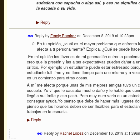
sudadera con capucha o algo así, y eso no significa 
la escuela o su vida.
Reply
▶
Reply by
Emely Ramirez
on
December 8, 2019 at 10:23pm
En tu opinión, ¿cuál es el mayor problema que enfrenta 
afecta a ti personalmente? Explica. ¿Qué se puede hace
En mi opinión los jóvenes de mi generación enfrenta problem
creo que la presión y las altas expectativas pueden dañar a u
crítico.
Por ejemplo un estudiante puede estar estresado porque
estudiante full time y no tiene tiempo para uno mismo y a v
es un comienzo para otras cosas.
A mí me afecta porque unas de mis mejores amigas tuvo un col
escuela. Yo vi que le causaba mucho daño y le hablé que con
llegó a su límite y eso pasó. Pero muy duro verla en un esta
conseguir ayuda.Yo pienso que debe de haber más lugares do
pienso que los horarios deben de ser flexibles para el estudi
trabajos en la escuela.
Reply
▶
Reply by
Rachel Lopez
on
December 16, 2019 at 1:39p