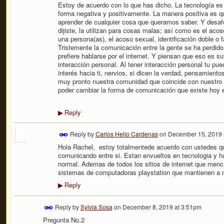
Estoy de acuerdo con lo que has dicho. La tecnología es
forma negativa y positivamente. La manera positiva es q
aprender de cualquier cosa que queramos saber. Y desaf
dijiste, la utilizan para cosas malas; así como es el acos
una persona(as), el acoso sexual, identificación doble o f
Tristemente la comunicación entre la gente se ha perdid
prefiere hablarse por el internet. Y piensan que eso es su
interacción personal. Al tener interacción personal tu pu
interés hacia ti, nervios, si dicen la verdad, pensamiento
muy pronto nuestra comunidad que coincide con nuestro p
poder cambiar la forma de comunicación que existe hoy e
Reply
▶
Reply by
Carlos Helio Cardenas
on
December 15, 2019 
Hola Rachel, estoy totalmentede acuerdo con ustedes qu
comunicando entre si. Estan envueltos en tecnologia y 
normal. Ademas de todos los sitios de internet que menc
sistemas de computadoras playstation que mantienen a 
Reply
▶
Reply by
Sylvia Sosa
on
December 8, 2019 at 3:51pm
Pregunta No.2