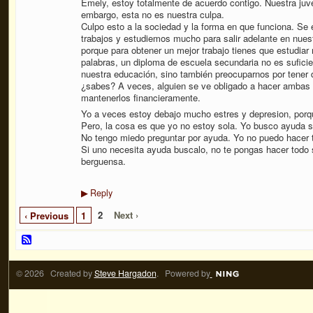
Emely, estoy totalmente de acuerdo contigo. Nuestra juv
embargo, esta no es nuestra culpa.
Culpo esto a la sociedad y la forma en que funciona. S
trabajos y estudiemos mucho para salir adelante en nues
porque para obtener un mejor trabajo tienes que estudiar
palabras, un diploma de escuela secundaria no es sufici
nuestra educación, sino también preocuparnos por tener di
¿sabes? A veces, alguien se ve obligado a hacer ambas 
mantenerlos financieramente.
Yo a veces estoy debajo mucho estres y depresion, porq
Pero, la cosa es que yo no estoy sola. Yo busco ayuda si
No tengo miedo preguntar por ayuda. Yo no puedo hacer t
Si uno necesita ayuda buscalo, no te pongas hacer todo 
berguensa.
Reply
▶
2
Next ›
‹ Previous
1
© 2026 Created by
Steve Hargadon
. Powered by