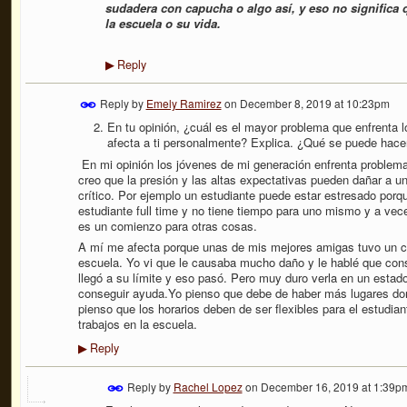
sudadera con capucha o algo así, y eso no significa 
la escuela o su vida.
Reply
▶
Reply by
Emely Ramirez
on
December 8, 2019 at 10:23pm
En tu opinión, ¿cuál es el mayor problema que enfrenta 
afecta a ti personalmente? Explica. ¿Qué se puede hace
En mi opinión los jóvenes de mi generación enfrenta problem
creo que la presión y las altas expectativas pueden dañar a u
crítico.
Por ejemplo un estudiante puede estar estresado porque
estudiante full time y no tiene tiempo para uno mismo y a v
es un comienzo para otras cosas.
A mí me afecta porque unas de mis mejores amigas tuvo un col
escuela. Yo vi que le causaba mucho daño y le hablé que con
llegó a su límite y eso pasó. Pero muy duro verla en un esta
conseguir ayuda.Yo pienso que debe de haber más lugares do
pienso que los horarios deben de ser flexibles para el estudi
trabajos en la escuela.
Reply
▶
Reply by
Rachel Lopez
on
December 16, 2019 at 1:39p