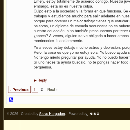
Emely, estoy totalmente de acuerdo contigo. Nuestra juv
embargo, esta no es nuestra culpa.
Culpo esto a la sociedad y la forma en que funciona. S
trabajos y estudiemos mucho para salir adelante en nues
porque para obtener un mejor trabajo tienes que estudiar
palabras, un diploma de escuela secundaria no es sufici
nuestra educación, sino también preocuparnos por tener di
¿sabes? A veces, alguien se ve obligado a hacer ambas 
mantenerlos financieramente.
Yo a veces estoy debajo mucho estres y depresion, porq
Pero, la cosa es que yo no estoy sola. Yo busco ayuda si
No tengo miedo preguntar por ayuda. Yo no puedo hacer t
Si uno necesita ayuda buscalo, no te pongas hacer todo 
berguensa.
Reply
▶
2
Next ›
‹ Previous
1
© 2026 Created by
Steve Hargadon
. Powered by