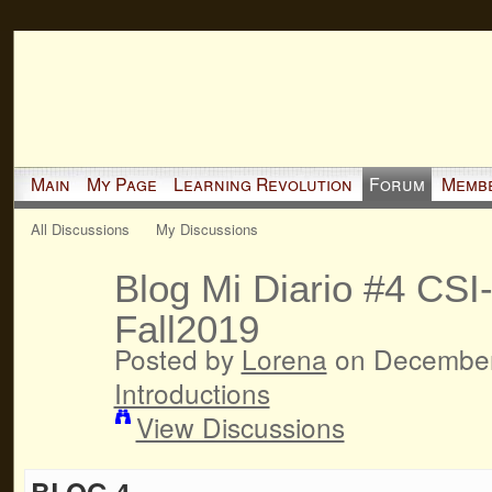
Main
My Page
Learning Revolution
Forum
Memb
All Discussions
My Discussions
Blog Mi Diario #4 CSI
Fall2019
Posted by
Lorena
on December 
Introductions
View Discussions
BLOG 4