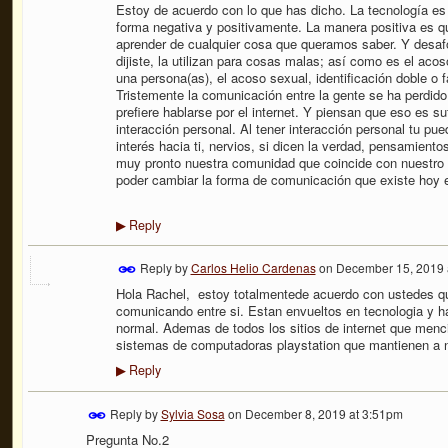
Estoy de acuerdo con lo que has dicho. La tecnología es
forma negativa y positivamente. La manera positiva es q
aprender de cualquier cosa que queramos saber. Y desaf
dijiste, la utilizan para cosas malas; así como es el acos
una persona(as), el acoso sexual, identificación doble o f
Tristemente la comunicación entre la gente se ha perdid
prefiere hablarse por el internet. Y piensan que eso es su
interacción personal. Al tener interacción personal tu pu
interés hacia ti, nervios, si dicen la verdad, pensamiento
muy pronto nuestra comunidad que coincide con nuestro p
poder cambiar la forma de comunicación que existe hoy e
Reply
▶
Reply by
Carlos Helio Cardenas
on
December 15, 2019 
Hola Rachel, estoy totalmentede acuerdo con ustedes qu
comunicando entre si. Estan envueltos en tecnologia y 
normal. Ademas de todos los sitios de internet que menc
sistemas de computadoras playstation que mantienen a 
Reply
▶
Reply by
Sylvia Sosa
on
December 8, 2019 at 3:51pm
Pregunta No.2