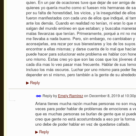
quien. En un par de ocaciones tuve que dejar de ser amiga d
quienes yo quería mucho como si fuesen mis hermanas de sang
por su falta de honestidad, los vicios, y la inseguridad de e
fueron manifestados con cada uno de ellos que indiqué, al tam
ante los demás. Cuando en realidad no tenían, ni eran lo que
salgan del mundo erróneo en que estaban; y buscaba maneras 
malas llevanzas que tenían. Primeramente, porqué a mi no me
me llevaba a nada bueno. Pero, sin embargo, no cambiaban y 
aconsejarlas, era rezar por sus bienestares y los de los suyos
encontrar a ellas mismas; y darse cuenta de lo mal que hacía
puede hacer para solucionar este problema es hablar con hone
uno mismo. Estas creo yo que son las coas que los jóvenes d
cada día mas lo veo pasar mas frecuente. Hablar de sus temo
incluso los más oscuros. Luchar por uno mismo para poder lle
depender en si mismo, pero también a la gente de su alrededor
Reply
▶
Reply by
Emely Ramirez
on
December 8, 2019 at 10:30
Ariana tienes mucha razón muchas personas no son muy
veces para poder hablar de problemas de emociones a vec
que es muchas personas se burlan de gente que si pued
creo que gente no está acostumbrada a eso por la forma 
uno debe de poder hablar en vez de quedarse callado.
Reply
▶