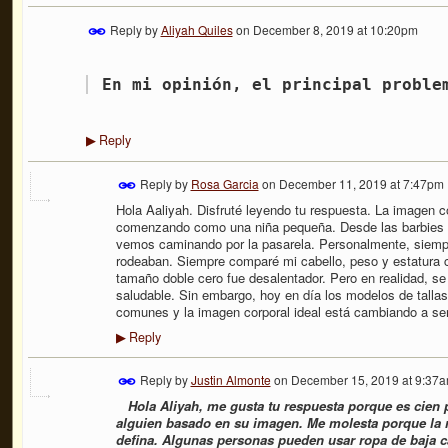
Reply by
Aliyah Quiles
on
December 8, 2019 at 10:20pm
En mi opinión, el principal proble
Reply
▶
Reply by
Rosa Garcia
on
December 11, 2019 at 7:47pm
Hola Aaliyah. Disfruté leyendo tu respuesta. La imagen co
comenzando como una niña pequeña. Desde las barbies c
vemos caminando por la pasarela. Personalmente, siem
rodeaban. Siempre comparé mi cabello, peso y estatura 
tamaño doble cero fue desalentador. Pero en realidad, s
saludable. Sin embargo, hoy en día los modelos de tall
comunes y la imagen corporal ideal está cambiando a ser
Reply
▶
Reply by
Justin Almonte
on
December 15, 2019 at 9:37
Hola Aliyah, me gusta tu respuesta porque es cien p
alguien basado en su imagen. Me molesta porque la r
defina. Algunas personas pueden usar ropa de baja 