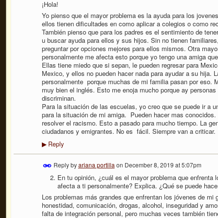
¡Hola!
Yo pienso que el mayor problema es la ayuda para los jovene
ellos tienen dificultades en como aplicar a colegios o como re
También pienso que para los padres es el sentimiento de ten
u buscar ayuda para ellos y sus hijos. Sin no tienen familiare
preguntar por opciones mejores para ellos mismos. Otra mayor
personalmente me afecta esto porque yo tengo una amiga que 
Ellas tiene miedo que si sepan, le pueden regresar para Mexico
Mexico, y ellos no pueden hacer nada para ayudar a su hija. L
personalmente porque muchas de mi familia pasan por eso. M
muy bien el inglés. Esto me enoja mucho porque ay personas 
discriminan.
Para la situación de las escuelas, yo creo que se puede ir a 
para la situación de mi amiga. Pueden hacer mas conocidos. 
resolver el racismo. Esto a pasado para mucho tiempo. La gent
ciudadanos y emigrantes. No es fácil. Siempre van a criticar.
Reply
▶
Reply by
ariana portilla
on
December 8, 2019 at 5:07pm
En tu opinión, ¿cuál es el mayor problema que enfrenta 
afecta a ti personalmente? Explica. ¿Qué se puede hace
Los problemas más grandes que enfrentan los jóvenes de mi ge
honestidad, comunicación, drogas, alcohol, inseguridad y amo
falta de integración personal, pero muchas veces también tien