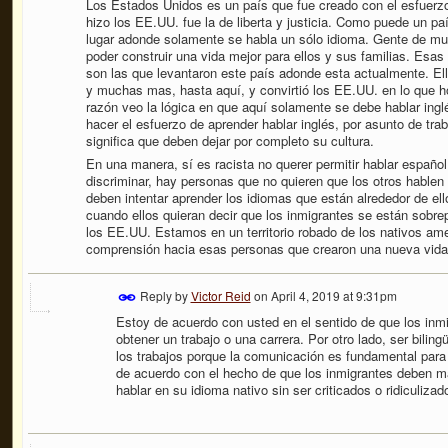
Los Estados Unidos es un país que fue creado con el esfuerz
hizo los EE.UU. fue la de liberta y justicia. Como puede un p
lugar adonde solamente se habla un sólo idioma. Gente de muc
poder construir una vida mejor para ellos y sus familias. Esas
son las que levantaron este país adonde esta actualmente. Ell
y muchas mas, hasta aquí, y convirtió los EE.UU. en lo que ho
razón veo la lógica en que aquí solamente se debe hablar ingl
hacer el esfuerzo de aprender hablar inglés, por asunto de tra
significa que deben dejar por completo su cultura.
En una manera, sí es racista no querer permitir hablar españo
discriminar, hay personas que no quieren que los otros hablen e
deben intentar aprender los idiomas que están alrededor de el
cuando ellos quieran decir que los inmigrantes se están sobre
los EE.UU. Estamos en un territorio robado de los nativos am
comprensión hacia esas personas que crearon una nueva vida
Reply by
Victor Reid
on
April 4, 2019 at 9:31pm
Estoy de acuerdo con usted en el sentido de que los inmi
obtener un trabajo o una carrera. Por otro lado, ser bilin
los trabajos porque la comunicación es fundamental par
de acuerdo con el hecho de que los inmigrantes deben m
hablar en su idioma nativo sin ser criticados o ridiculizad