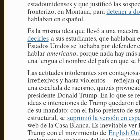
estadounidenses y que justificó las sospe
fronterizo, en Montana, para
detener a d
hablaban en español.
Es la misma idea que llevó a una maestra
decirles
a sus estudiantes, que hablaban 
Estados Unidos se luchaba por defender e
hablar
americano
, porque nada hay más n
una lengua el nombre del país en que se 
Las actitudes intolerantes son contagiosa
irreflexivos y hasta violentos— reflejan 
una escalada de racismo, quizás provocad
presidente Donald Trump. En lo que se ref
ideas e intenciones de Trump quedaron cl
de su mandato: con el falso pretexto de s
estructural, se
suprimió la versión en esp
web de la Casa Blanca. Es inevitable ver 
Trump con el movimiento de
English On
excluyente y exclusivo del inglés en Esta