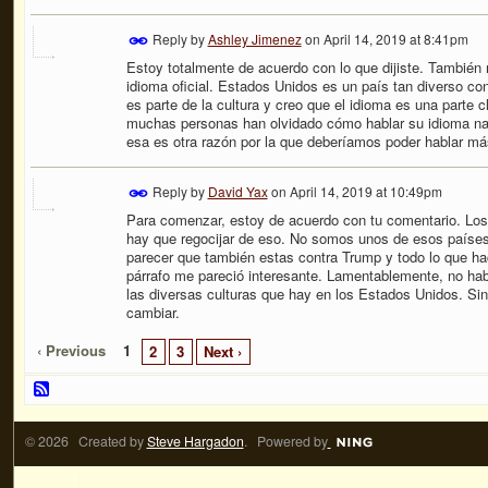
Reply by
Ashley Jimenez
on
April 14, 2019 at 8:41pm
Estoy totalmente de acuerdo con lo que dijiste. También
idioma oficial. Estados Unidos es un país tan diverso co
es parte de la cultura y creo que el idioma es una parte
muchas personas han olvidado cómo hablar su idioma na
esa es otra razón por la que
deberíamos poder hablar má
Reply by
David Yax
on
April 14, 2019 at 10:49pm
Para comenzar, estoy de acuerdo con tu comentario. Los 
hay que regocijar de eso. No somos unos de esos países 
parecer que también estas contra Trump y todo lo que hac
párrafo me pareció interesante. Lamentablemente, no h
las diversas culturas que hay en los Estados Unidos. Sin
cambiar.
‹ Previous
1
2
3
Next ›
© 2026 Created by
Steve Hargadon
. Powered by