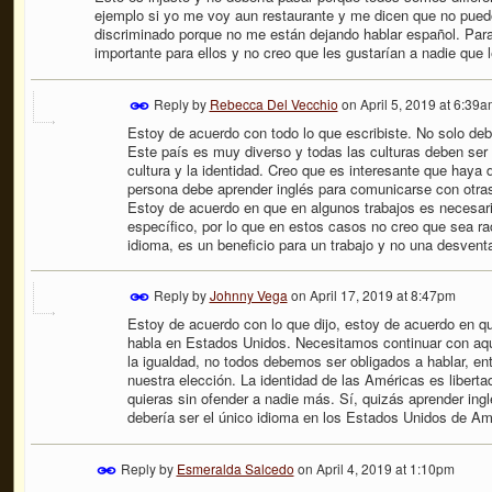
ejemplo si yo me voy aun restaurante y me dicen que no puedo
discriminado porque no me están dejando hablar español. Par
importante para ellos y no creo que les gustarían a nadie que 
Reply by
Rebecca Del Vecchio
on
April 5, 2019 at 6:39
Estoy de acuerdo con todo lo que escribiste. No solo de
Este país es muy diverso y todas las culturas deben ser 
cultura y la identidad. Creo que es interesante que haya
persona debe aprender inglés para comunicarse con otras
Estoy de acuerdo en que en algunos trabajos es necesar
específico, por lo que en estos casos no creo que sea rac
idioma, es un beneficio para un trabajo y no una desventa
Reply by
Johnny Vega
on
April 17, 2019 at 8:47pm
Estoy de acuerdo con lo que dijo, estoy de acuerdo en qu
habla en Estados Unidos. Necesitamos continuar con aqu
la igualdad, no todos debemos ser obligados a hablar, en
nuestra elección. La identidad de las Américas es libertad,
quieras sin ofender a nadie más. Sí, quizás aprender ingl
debería ser el único idioma en los Estados Unidos de Am
Reply by
Esmeralda Salcedo
on
April 4, 2019 at 1:10pm