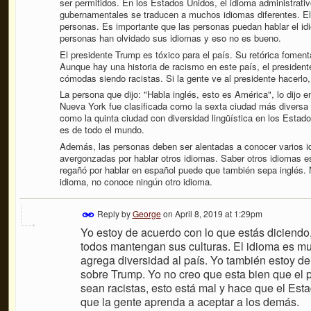
ser permitidos. En los Estados Unidos, el idioma administrativ
gubernamentales se traducen a muchos idiomas diferentes. El i
personas. Es importante que las personas puedan hablar el id
personas han olvidado sus idiomas y eso no es bueno.
El presidente Trump es tóxico para el país. Su retórica fomen
Aunque hay una historia de racismo en este país, el presiden
cómodas siendo racistas. Si la gente ve al presidente hacerlo
La persona que dijo: "Habla inglés, esto es América", lo dijo 
Nueva York fue clasificada como la sexta ciudad más diversa 
como la quinta ciudad con diversidad lingüística en los Estad
es de todo el mundo.
Además, las personas deben ser alentadas a conocer varios i
avergonzadas por hablar otros idiomas. Saber otros idiomas e
regañó por hablar en español puede que también sepa inglés.
idioma, no conoce ningún otro idioma.
Reply by
George
on
April 8, 2019 at 1:29pm
Yo estoy de acuerdo con lo que estás diciendo
todos mantengan sus culturas. El idioma es m
agrega diversidad al país. Yo también estoy de
sobre Trump. Yo no creo que esta bien que el 
sean racistas, esto está mal y hace que el Es
que la gente aprenda a aceptar a los demás.