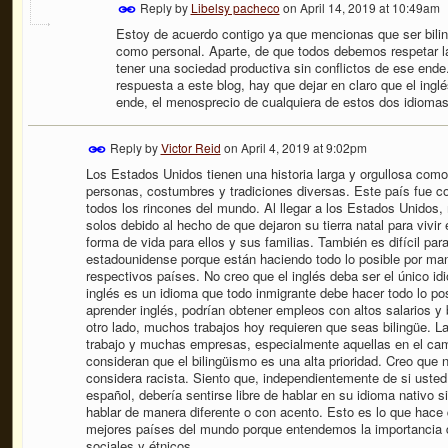
Reply by
Libelsy pacheco
on
April 14, 2019 at 10:49am
Estoy de acuerdo contigo ya que mencionas que ser biling
como personal. Aparte, de que todos debemos respetar l
tener una sociedad productiva sin conflictos de ese end
respuesta a este blog, hay que dejar en claro que el inglé
ende, el menosprecio de cualquiera de estos dos idiomas
Reply by
Victor Reid
on
April 4, 2019 at 9:02pm
Los Estados Unidos tienen una historia larga y orgullosa com
personas, costumbres y tradiciones diversas. Este país fue co
todos los rincones del mundo. Al llegar a los Estados Unidos
solos debido al hecho de que dejaron su tierra natal para vivi
forma de vida para ellos y sus familias. También es difícil para
estadounidense porque están haciendo todo lo posible por man
respectivos países. No creo que el inglés deba ser el único i
inglés es un idioma que todo inmigrante debe hacer todo lo po
aprender inglés, podrían obtener empleos con altos salarios y 
otro lado, muchos trabajos hoy requieren que seas bilingüe. L
trabajo y muchas empresas, especialmente aquellas en el campo
consideran que el bilingüismo es una alta prioridad. Creo que
considera racista. Siento que, independientemente de si usted
español, debería sentirse libre de hablar en su idioma nativo 
hablar de manera diferente o con acento. Esto es lo que hace
mejores países del mundo porque entendemos la importancia d
sociales y étnicos.