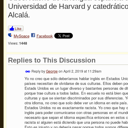
Universidad de Harvard y catedrático
Alcalá.
Like
MySpace
Facebook
Views:
1448
Replies to This Discussion
Reply by
George
on
April 2, 2019 at 11:29am
Yo no creo que sólo deberíamos hablar inglés en Estados Unid
países necesitan de olvidarse de sus culturas. Ellos deben pod
Estads Unidos es un lugar diverso y bastantes personas de dif
porque trae cultura a todos lados. En escuela no está bien que
culturas y que se sientan discriminados por sus diferencias. Y
otra idioma, no creo que solo debe ver un idioma en este país.
Estados Unidos no es exactamente racista. Yo creo que hay 
inglés para poder comunicarse con otras personas en el mundo
necesario que sepan el idioma específica entonces en estos c
racista si alguien está diciendo que una persona no puede ha
Esto es injusto y no debería pasar porque todos somos differ