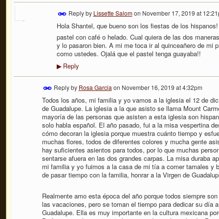
Reply by
Lissette Salom
on
November 17, 2019 at 12:2
Hola Shantel, que bueno son los fiestas de los hispanos
pastel con café o helado. Cual quiera de las dos maneras
y lo pasaron bien. A mi me toca ir al quinceañero de mi 
como ustedes. Ojalá que el pastel tenga guayaba!!
Reply
▶
Reply by
Rosa Garcia
on
November 16, 2019 at 4:32pm
Todos los años, mi familia y yo vamos a la iglesia el 12 de di
de Guadalupe. La iglesia a la que asisto se llama Mount Carm
mayoría de las personas que asisten a esta iglesia son hispan
solo habla español. El año pasado, fui a la misa vespertina d
cómo decoran la iglesia porque muestra cuánto tiempo y esfu
muchas flores, todos de diferentes colores y mucha gente asis
hay suficientes asientos para todos, por lo que muchas persona
sentarse afuera en las dos grandes carpas. La misa duraba a
mi familia y yo fuimos a la casa de mi tía a comer tamales y b
de pasar tiempo con la familia, honrar a la Virgen de Guadalup
Realmente amo esta época del año porque todos siempre son 
las vacaciones, pero se toman el tiempo para dedicar su día a
Guadalupe. Ella es muy importante en la cultura mexicana por