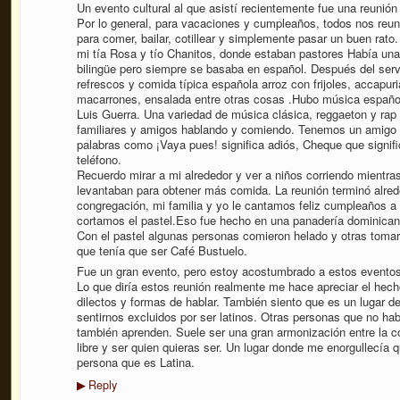
Un evento cultural al que asistí recientemente fue una reunión
Por lo general, para vacaciones y cumpleaños, todos nos reu
para comer, bailar, cotillear y simplemente pasar un buen rato.
mi tía Rosa y tío Chanitos, donde estaban pastores Había una
bilingüe pero siempre se basaba en español. Después del serv
refrescos y comida típica española arroz con frijoles, accapuri
macarrones, ensalada entre otras cosas .Hubo música españo
Luis Guerra. Una variedad de música clásica, reggaeton y ra
familiares y amigos hablando y comiendo. Tenemos un amigo d
palabras como ¡Vaya pues! significa adiós, Cheque que signif
teléfono.
Recuerdo mirar a mi alrededor y ver a niños corriendo mientra
levantaban para obtener más comida. La reunión terminó alrede
congregación, mi familia y yo le cantamos feliz cumpleaños a
cortamos el pastel.Eso fue hecho en una panadería dominican
Con el pastel algunas personas comieron helado y otras tomar
que tenía que ser Café Bustuelo.
Fue un gran evento, pero estoy acostumbrado a estos eventos.
Lo que diría estos reunión realmente me hace apreciar el hech
dilectos y formas de hablar. También siento que es un lugar d
sentirnos excluidos por ser latinos. Otras personas que no ha
también aprenden. Suele ser una gran armonización entre la co
libre y ser quien quieras ser. Un lugar donde me enorgullecí
persona que es Latina.
Reply
▶