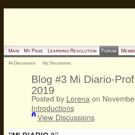
Main
My Page
Learning Revolution
Forum
Memb
All Discussions
My Discussions
Blog #3 Mi Diario-Prof
2019
Posted by
Lorena
on November 
Introductions
View Discussions
"MI DIARIO 3”