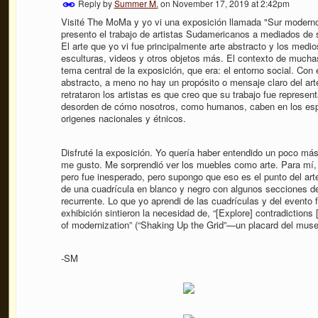
Reply by
Summer M.
on
November 17, 2019 at 2:42pm
Visité The MoMa y yo vi una exposición llamada "Sur moderno:
presento el trabajo de artistas Sudamericanos a mediados de s
El arte que yo vi fue principalmente arte abstracto y los medio
esculturas, videos y otros objetos más. El contexto de muchas
tema central de la exposición, que era: el entorno social. Con 
abstracto, a meno no hay un propósito o mensaje claro del ar
retrataron los artistas es que creo que su trabajo fue representa
desorden de cómo nosotros, como humanos, caben en los espa
origenes nacionales y étnicos.
Disfruté la exposición. Yo quería haber entendido un poco más
me gusto. Me sorprendió ver los muebles como arte. Para mí, 
pero fue inesperado, pero supongo que eso es el punto del arte
de una cuadrícula en blanco y negro con algunos secciones de
recurrente. Lo que yo aprendi de las cuadrículas y del evento 
exhibición sintieron la necesidad de, “[Explore] contradictions
of modernization” (“Shaking Up the Grid”—un placard del muse
-SM