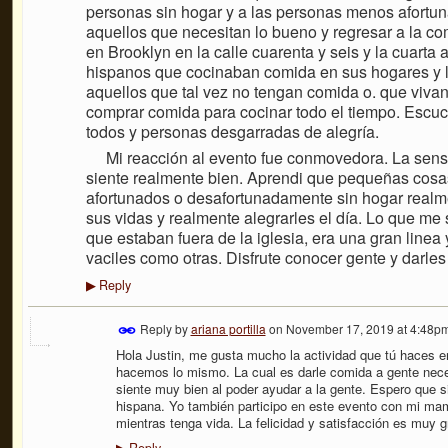
personas sin hogar y a las personas menos afortuna
aquellos que necesitan lo bueno y regresar a la co
en Brooklyn en la calle cuarenta y seis y la cuarta
hispanos que cocinaban comida en sus hogares y la 
aquellos que tal vez no tengan comida o. que viva
comprar comida para cocinar todo el tiempo. Esc
todos y personas desgarradas de alegría.
Mi reacción al evento fue conmovedora. La sensac
siente realmente bien. Aprendi que pequeñas cos
afortunados o desafortunadamente sin hogar realm
sus vidas y realmente alegrarles el día. Lo que me
que estaban fuera de la iglesia, era una gran line
vaciles como otras. Disfrute conocer gente y darle
Reply
▶
Reply by
ariana portilla
on
November 17, 2019 at 4:48p
Hola Justin, me gusta mucho la actividad que tú haces e
hacemos lo mismo. La cual es darle comida a gente neces
siente muy bien al poder ayudar a la gente. Espero que s
hispana. Yo también participo en este evento con mi ma
mientras tenga vida. La felicidad y satisfacción es muy g