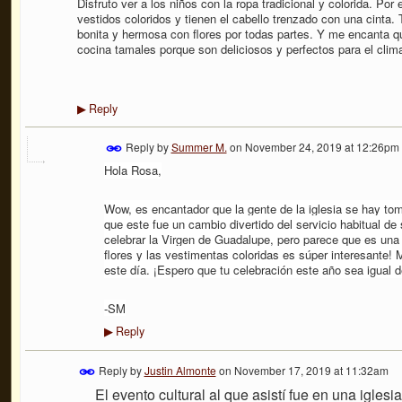
Disfruto ver a los niños con la ropa tradicional y colorida. Por
vestidos coloridos y tienen el cabello trenzado con una cinta.
bonita y hermosa con flores por todas partes. Y me encanta qu
cocina tamales porque son deliciosos y perfectos para el clima
Reply
▶
Reply by
Summer M.
on
November 24, 2019 at 12:26pm
Hola Rosa,
Wow, es encantador que la gente de la iglesia se hay tom
que este fue un cambio divertido del servicio habitual de
celebrar la Virgen de Guadalupe, pero parece que es una g
flores y las vestimentas coloridas es súper interesante!
este día. ¡Espero que tu celebración este año sea igual d
-SM
Reply
▶
Reply by
Justin Almonte
on
November 17, 2019 at 11:32am
El evento cultural al que asistí fue en una iglesia