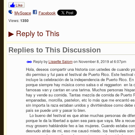
Like
MySpace
Facebook
Views:
1350
Reply to This
▶
Replies to This Discussion
Reply by
Lissette Salom
on
November 8, 2019 at 6:07pm
Hola, deseos compartir una historia con ustedes de cuando yo
dio permiso y fui para el festival de Puerto Rico. Este festiva
incluye la celebración de la independencia de Puerto Rico. En e
porque siempre hay música como salsa o el reggaeton en la
famosas van y cantan en una tarima. Muchos personas hispano
hay y vende su comida. Tantas mezcla de comida de Puerto Ri
empanadas, morcilla, pastelon, etc lo más que me encantó ese
sin importa la raza estaban unidos y divirtiéndose como debe 
país se puede unir y pasar lo bien.
Lo bueno del festival es que atrae muchas personas de dife
porque le da la libertad a quien sea para que vaya. Me a recu
muy grosero hablándole feo a las mujeres. Cuando estaba co
desnudo atrás de mi, eso me causó miedo. los festivales son