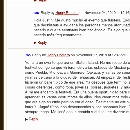
Reply
▶
Reply by
Henry Romero
on
November 24, 2019 at 12:1
Hola Justin. Me gusto mucho el evento que fuisteis. Es
que decidisteis a ayudar a los personas menos afortuna
hacerlo y que te sentisteis bien haciéndolo. Es algo q
hacerlo más frequentamente
Reply
▶
Reply by
Henry Romero
on
November 17, 2019 at 12:45pm
Yo fui a un evento que era en Staten Island. No me recuerdo c
festival con gente que vinieron de varias estados de Mexico p
como Puebla, Michoacan, Guerrero, Oaxaca, y varias personas
yo más cercano a la ciudad de Tehuacán. Al empezar del festi
hicieron un baile típico de ese área. Ya después que terminó,
cosas diferentes, como ropa, joyerías, bolsas, juguetes, y m
A mi me encanto la festival. Era una buena oportunidad para 
aprender las varias costumbres de ellos. Nos divertimos todo 
que era algo aburrido pero no era el caso. Realmente no estuv
batería. Jugué fútbol con desconocidos y nos pasamos bien. 
siempre tengo. Me llené con la comida y al final me divierte 
Reply
▶