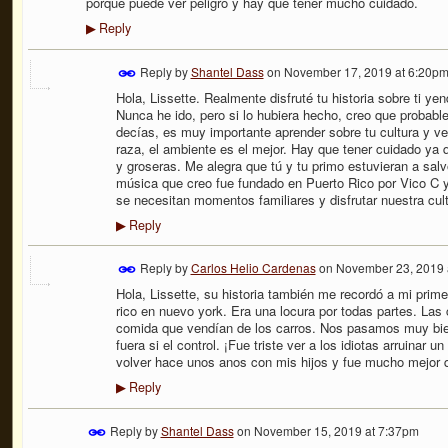
porque puede ver peligro y hay que tener mucho cuidado.
Reply
▶
Reply by
Shantel Dass
on
November 17, 2019 at 6:20p
Hola, Lissette. Realmente disfruté tu historia sobre ti yen
Nunca he ido, pero si lo hubiera hecho, creo que probab
decías, es muy importante aprender sobre tu cultura y ve
raza, el ambiente es el mejor. Hay que tener cuidado ya
y groseras. Me alegra que tú y tu primo estuvieran a sal
música que creo fue fundado en Puerto Rico por Vico C y
se necesitan momentos familiares y disfrutar nuestra cul
Reply
▶
Reply by
Carlos Helio Cardenas
on
November 23, 2019 
Hola, Lissette, su historia también me recordó a mi primer
rico en nuevo york. Era una locura por todas partes. Las
comida que vendían de los carros. Nos pasamos muy bien.
fuera si el control. ¡Fue triste ver a los idiotas arruinar 
volver hace unos anos con mis hijos y fue mucho mejor 
Reply
▶
Reply by
Shantel Dass
on
November 15, 2019 at 7:37pm