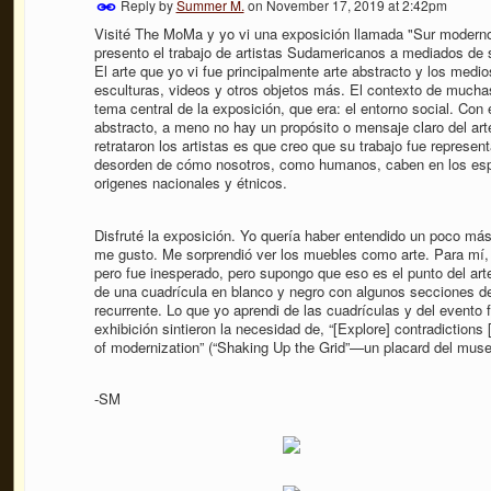
Reply by
Summer M.
on
November 17, 2019 at 2:42pm
Visité The MoMa y yo vi una exposición llamada "Sur moderno:
presento el trabajo de artistas Sudamericanos a mediados de s
El arte que yo vi fue principalmente arte abstracto y los medio
esculturas, videos y otros objetos más. El contexto de muchas
tema central de la exposición, que era: el entorno social. Con 
abstracto, a meno no hay un propósito o mensaje claro del ar
retrataron los artistas es que creo que su trabajo fue representa
desorden de cómo nosotros, como humanos, caben en los espa
origenes nacionales y étnicos.
Disfruté la exposición. Yo quería haber entendido un poco más
me gusto. Me sorprendió ver los muebles como arte. Para mí, 
pero fue inesperado, pero supongo que eso es el punto del arte
de una cuadrícula en blanco y negro con algunos secciones de
recurrente. Lo que yo aprendi de las cuadrículas y del evento 
exhibición sintieron la necesidad de, “[Explore] contradictions
of modernization” (“Shaking Up the Grid”—un placard del muse
-SM