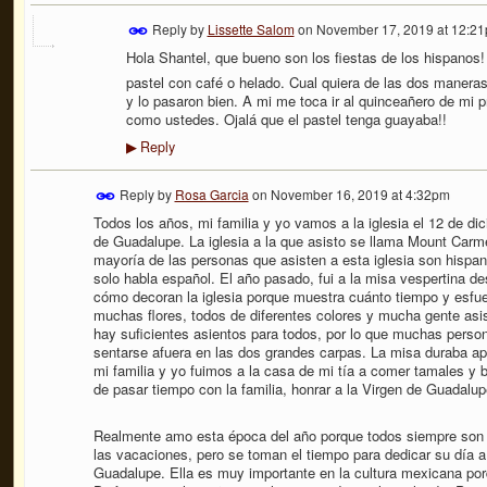
Reply by
Lissette Salom
on
November 17, 2019 at 12:2
Hola Shantel, que bueno son los fiestas de los hispanos
pastel con café o helado. Cual quiera de las dos maneras
y lo pasaron bien. A mi me toca ir al quinceañero de mi 
como ustedes. Ojalá que el pastel tenga guayaba!!
Reply
▶
Reply by
Rosa Garcia
on
November 16, 2019 at 4:32pm
Todos los años, mi familia y yo vamos a la iglesia el 12 de di
de Guadalupe. La iglesia a la que asisto se llama Mount Carm
mayoría de las personas que asisten a esta iglesia son hispan
solo habla español. El año pasado, fui a la misa vespertina d
cómo decoran la iglesia porque muestra cuánto tiempo y esfu
muchas flores, todos de diferentes colores y mucha gente asis
hay suficientes asientos para todos, por lo que muchas persona
sentarse afuera en las dos grandes carpas. La misa duraba a
mi familia y yo fuimos a la casa de mi tía a comer tamales y b
de pasar tiempo con la familia, honrar a la Virgen de Guadalup
Realmente amo esta época del año porque todos siempre son 
las vacaciones, pero se toman el tiempo para dedicar su día a
Guadalupe. Ella es muy importante en la cultura mexicana por