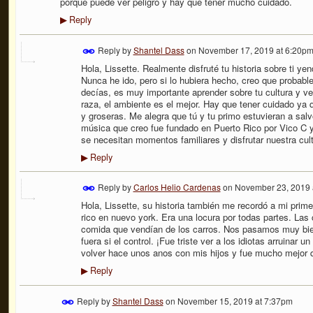
porque puede ver peligro y hay que tener mucho cuidado.
Reply
▶
Reply by
Shantel Dass
on
November 17, 2019 at 6:20p
Hola, Lissette. Realmente disfruté tu historia sobre ti yen
Nunca he ido, pero si lo hubiera hecho, creo que probab
decías, es muy importante aprender sobre tu cultura y ve
raza, el ambiente es el mejor. Hay que tener cuidado ya
y groseras. Me alegra que tú y tu primo estuvieran a sal
música que creo fue fundado en Puerto Rico por Vico C y
se necesitan momentos familiares y disfrutar nuestra cul
Reply
▶
Reply by
Carlos Helio Cardenas
on
November 23, 2019 
Hola, Lissette, su historia también me recordó a mi primer
rico en nuevo york. Era una locura por todas partes. Las
comida que vendían de los carros. Nos pasamos muy bien.
fuera si el control. ¡Fue triste ver a los idiotas arruinar 
volver hace unos anos con mis hijos y fue mucho mejor 
Reply
▶
Reply by
Shantel Dass
on
November 15, 2019 at 7:37pm