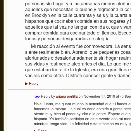
personas sin hogar y a las personas menos afortuna
aquellos que necesitan lo bueno y regresar a la co
en Brooklyn en la calle cuarenta y seis y la cuarta
hispanos que cocinaban comida en sus hogares y la 
aquellos que tal vez no tengan comida o. que viva
comprar comida para cocinar todo el tiempo. Esc
todos y personas desgarradas de alegría.
Mi reacción al evento fue conmovedora. La sensac
siente realmente bien. Aprendi que pequeñas cos
afortunados o desafortunadamente sin hogar realm
sus vidas y realmente alegrarles el día. Lo que me
que estaban fuera de la iglesia, era una gran line
vaciles como otras. Disfrute conocer gente y darle
Reply
▶
Reply by
ariana portilla
on
November 17, 2019 at 4:48p
Hola Justin, me gusta mucho la actividad que tú haces e
hacemos lo mismo. La cual es darle comida a gente neces
siente muy bien al poder ayudar a la gente. Espero que s
hispana. Yo también participo en este evento con mi ma
mientras tenga vida. La felicidad y satisfacción es muy g