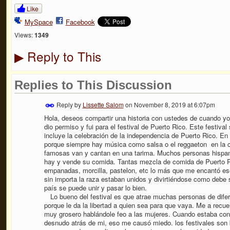
Like
MySpace
Facebook
Views:
1349
Reply to This
▶
Replies to This Discussion
Reply by
Lissette Salom
on
November 8, 2019 at 6:07pm
Hola, deseos compartir una historia con ustedes de cuando yo
dio permiso y fui para el festival de Puerto Rico. Este festiva
incluye la celebración de la independencia de Puerto Rico. En e
porque siempre hay música como salsa o el reggaeton en la
famosas van y cantan en una tarima. Muchos personas hispano
hay y vende su comida. Tantas mezcla de comida de Puerto Ri
empanadas, morcilla, pastelon, etc lo más que me encantó ese
sin importa la raza estaban unidos y divirtiéndose como debe 
país se puede unir y pasar lo bien.
Lo bueno del festival es que atrae muchas personas de dife
porque le da la libertad a quien sea para que vaya. Me a recu
muy grosero hablándole feo a las mujeres. Cuando estaba co
desnudo atrás de mi, eso me causó miedo. los festivales son