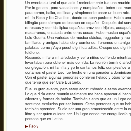
Un evento cultural al que asistí recientemente fue una reunión
Por lo general, para vacaciones y cumpleaños, todos nos reu
para comer, bailar, cotillear y simplemente pasar un buen rato.
mi tía Rosa y tío Chanitos, donde estaban pastores Había una
bilingüe pero siempre se basaba en español. Después del serv
refrescos y comida típica española arroz con frijoles, accapuri
macarrones, ensalada entre otras cosas .Hubo música españo
Luis Guerra. Una variedad de música clásica, reggaeton y ra
familiares y amigos hablando y comiendo. Tenemos un amigo d
palabras como ¡Vaya pues! significa adiós, Cheque que signif
teléfono.
Recuerdo mirar a mi alrededor y ver a niños corriendo mientra
levantaban para obtener más comida. La reunión terminó alrede
congregación, mi familia y yo le cantamos feliz cumpleaños a
cortamos el pastel.Eso fue hecho en una panadería dominican
Con el pastel algunas personas comieron helado y otras tomar
que tenía que ser Café Bustuelo.
Fue un gran evento, pero estoy acostumbrado a estos eventos.
Lo que diría estos reunión realmente me hace apreciar el hech
dilectos y formas de hablar. También siento que es un lugar d
sentirnos excluidos por ser latinos. Otras personas que no ha
también aprenden. Suele ser una gran armonización entre la co
libre y ser quien quieras ser. Un lugar donde me enorgullecí
persona que es Latina.
Reply
▶