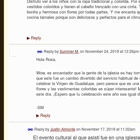
Disfruto ver a los niños con la ropa tradicional y colorida. Por
vestidos coloridos y tienen el cabello trenzado con una cinta.
bonita y hermosa con flores por todas partes. Y me encanta qu
cocina tamales porque son deliciosos y perfectos para el clima
Reply
▶
Reply by
Summer M.
on
November 24, 2019 at 12:26pm
Hola Rosa,
Wow, es encantador que la gente de la iglesia se hay tom
que este fue un cambio divertido del servicio habitual de
celebrar la Virgen de Guadalupe, pero parece que es una g
flores y las vestimentas coloridas es súper interesante!
este día. ¡Espero que tu celebración este año sea igual d
-SM
Reply
▶
Reply by
Justin Almonte
on
November 17, 2019 at 11:32am
El evento cultural al que asistí fue en una iglesia