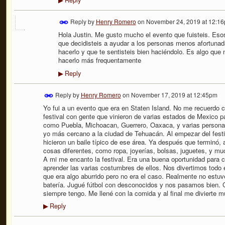
Reply
▶
Reply by
Henry Romero
on
November 24, 2019 at 12:1
Hola Justin. Me gusto mucho el evento que fuisteis. Es
que decidisteis a ayudar a los personas menos afortuna
hacerlo y que te sentisteis bien haciéndolo. Es algo q
hacerlo más frequentamente
Reply
▶
Reply by
Henry Romero
on
November 17, 2019 at 12:45pm
Yo fui a un evento que era en Staten Island. No me recuerdo c
festival con gente que vinieron de varias estados de Mexico p
como Puebla, Michoacan, Guerrero, Oaxaca, y varias personas
yo más cercano a la ciudad de Tehuacán. Al empezar del festi
hicieron un baile típico de ese área. Ya después que terminó,
cosas diferentes, como ropa, joyerías, bolsas, juguetes, y m
A mi me encanto la festival. Era una buena oportunidad para 
aprender las varias costumbres de ellos. Nos divertimos todo 
que era algo aburrido pero no era el caso. Realmente no estuv
batería. Jugué fútbol con desconocidos y nos pasamos bien. 
siempre tengo. Me llené con la comida y al final me divierte 
Reply
▶