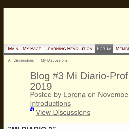
Main
My Page
Learning Revolution
Forum
Memb
All Discussions
My Discussions
Blog #3 Mi Diario-Prof
2019
Posted by
Lorena
on November 
Introductions
View Discussions
"MI DIARIO 3”