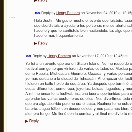
Reply
▶
Reply by
Henry Romero
on
November 24, 2019 at 12:1
Hola Justin. Me gusto mucho el evento que fuisteis. Es
que decidisteis a ayudar a los personas menos afortuna
hacerlo y que te sentisteis bien haciéndolo. Es algo q
hacerlo más frequentamente
Reply
▶
Reply by
Henry Romero
on
November 17, 2019 at 12:45pm
Yo fui a un evento que era en Staten Island. No me recuerdo c
festival con gente que vinieron de varias estados de Mexico p
como Puebla, Michoacan, Guerrero, Oaxaca, y varias personas
yo más cercano a la ciudad de Tehuacán. Al empezar del festi
hicieron un baile típico de ese área. Ya después que terminó,
cosas diferentes, como ropa, joyerías, bolsas, juguetes, y m
A mi me encanto la festival. Era una buena oportunidad para 
aprender las varias costumbres de ellos. Nos divertimos todo 
que era algo aburrido pero no era el caso. Realmente no estuv
batería. Jugué fútbol con desconocidos y nos pasamos bien. 
siempre tengo. Me llené con la comida y al final me divierte 
Reply
▶