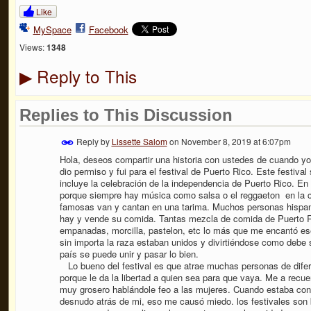
Like
MySpace
Facebook
Views:
1348
Reply to This
▶
Replies to This Discussion
Reply by
Lissette Salom
on
November 8, 2019 at 6:07pm
Hola, deseos compartir una historia con ustedes de cuando yo
dio permiso y fui para el festival de Puerto Rico. Este festiva
incluye la celebración de la independencia de Puerto Rico. En e
porque siempre hay música como salsa o el reggaeton en la
famosas van y cantan en una tarima. Muchos personas hispano
hay y vende su comida. Tantas mezcla de comida de Puerto Ri
empanadas, morcilla, pastelon, etc lo más que me encantó ese
sin importa la raza estaban unidos y divirtiéndose como debe 
país se puede unir y pasar lo bien.
Lo bueno del festival es que atrae muchas personas de dife
porque le da la libertad a quien sea para que vaya. Me a recu
muy grosero hablándole feo a las mujeres. Cuando estaba co
desnudo atrás de mi, eso me causó miedo. los festivales son