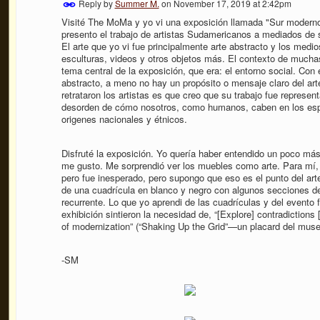
Reply by
Summer M.
on
November 17, 2019 at 2:42pm
Visité The MoMa y yo vi una exposición llamada "Sur moderno:
presento el trabajo de artistas Sudamericanos a mediados de s
El arte que yo vi fue principalmente arte abstracto y los medio
esculturas, videos y otros objetos más. El contexto de muchas
tema central de la exposición, que era: el entorno social. Con 
abstracto, a meno no hay un propósito o mensaje claro del ar
retrataron los artistas es que creo que su trabajo fue representa
desorden de cómo nosotros, como humanos, caben en los espa
origenes nacionales y étnicos.
Disfruté la exposición. Yo quería haber entendido un poco más
me gusto. Me sorprendió ver los muebles como arte. Para mí, 
pero fue inesperado, pero supongo que eso es el punto del arte
de una cuadrícula en blanco y negro con algunos secciones de
recurrente. Lo que yo aprendi de las cuadrículas y del evento 
exhibición sintieron la necesidad de, “[Explore] contradictions
of modernization” (“Shaking Up the Grid”—un placard del muse
-SM