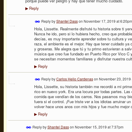
porque puede ver peligro y hay que tener mucho cuidado.
Reply
▶
Reply by
Shantel Dass
on
November 17, 2019 at 6:20p
Hola, Lissette. Realmente disfruté tu historia sobre ti yen
Nunca he ido, pero si lo hubiera hecho, creo que probab
decías, es muy importante aprender sobre tu cultura y ve
raza, el ambiente es el mejor. Hay que tener cuidado ya
y groseras. Me alegra que tú y tu primo estuvieran a sal
música que creo fue fundado en Puerto Rico por Vico C y
se necesitan momentos familiares y disfrutar nuestra cul
Reply
▶
Reply by
Carlos Helio Cardenas
on
November 23, 2019 
Hola, Lissette, su historia también me recordó a mi primer
rico en nuevo york. Era una locura por todas partes. Las
comida que vendían de los carros. Nos pasamos muy bien.
fuera si el control. ¡Fue triste ver a los idiotas arruinar 
volver hace unos anos con mis hijos y fue mucho mejor 
Reply
▶
Reply by
Shantel Dass
on
November 15, 2019 at 7:37pm