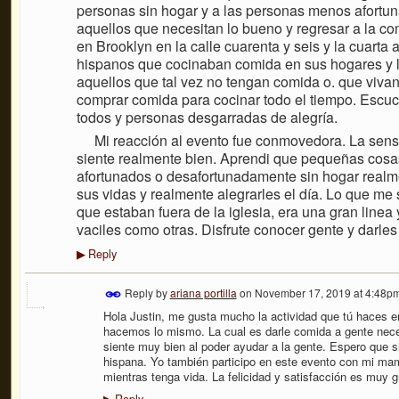
personas sin hogar y a las personas menos afortuna
aquellos que necesitan lo bueno y regresar a la co
en Brooklyn en la calle cuarenta y seis y la cuarta
hispanos que cocinaban comida en sus hogares y la 
aquellos que tal vez no tengan comida o. que viva
comprar comida para cocinar todo el tiempo. Esc
todos y personas desgarradas de alegría.
Mi reacción al evento fue conmovedora. La sensac
siente realmente bien. Aprendi que pequeñas cos
afortunados o desafortunadamente sin hogar realm
sus vidas y realmente alegrarles el día. Lo que me
que estaban fuera de la iglesia, era una gran line
vaciles como otras. Disfrute conocer gente y darle
Reply
▶
Reply by
ariana portilla
on
November 17, 2019 at 4:48p
Hola Justin, me gusta mucho la actividad que tú haces e
hacemos lo mismo. La cual es darle comida a gente neces
siente muy bien al poder ayudar a la gente. Espero que s
hispana. Yo también participo en este evento con mi ma
mientras tenga vida. La felicidad y satisfacción es muy g