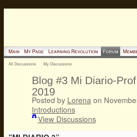
Main
My Page
Learning Revolution
Forum
Memb
All Discussions
My Discussions
Blog #3 Mi Diario-Prof
2019
Posted by
Lorena
on November 
Introductions
View Discussions
"MI DIARIO 3”