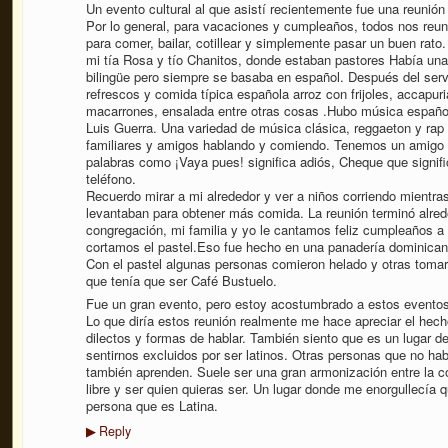
Un evento cultural al que asistí recientemente fue una reunión
Por lo general, para vacaciones y cumpleaños, todos nos reu
para comer, bailar, cotillear y simplemente pasar un buen rato.
mi tía Rosa y tío Chanitos, donde estaban pastores Había una
bilingüe pero siempre se basaba en español. Después del serv
refrescos y comida típica española arroz con frijoles, accapuri
macarrones, ensalada entre otras cosas .Hubo música españo
Luis Guerra. Una variedad de música clásica, reggaeton y ra
familiares y amigos hablando y comiendo. Tenemos un amigo d
palabras como ¡Vaya pues! significa adiós, Cheque que signif
teléfono.
Recuerdo mirar a mi alrededor y ver a niños corriendo mientra
levantaban para obtener más comida. La reunión terminó alrede
congregación, mi familia y yo le cantamos feliz cumpleaños a
cortamos el pastel.Eso fue hecho en una panadería dominican
Con el pastel algunas personas comieron helado y otras tomar
que tenía que ser Café Bustuelo.
Fue un gran evento, pero estoy acostumbrado a estos eventos.
Lo que diría estos reunión realmente me hace apreciar el hech
dilectos y formas de hablar. También siento que es un lugar d
sentirnos excluidos por ser latinos. Otras personas que no ha
también aprenden. Suele ser una gran armonización entre la co
libre y ser quien quieras ser. Un lugar donde me enorgullecí
persona que es Latina.
Reply
▶