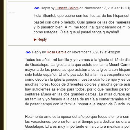
Reply by
Lissette Salom
on
November 17, 2019 at 12:2
Hola Shantel, que bueno son los fiestas de los hispanos
pastel con café o helado. Cual quiera de las dos maneras
y lo pasaron bien. A mi me toca ir al quinceañero de mi 
como ustedes. Ojalá que el pastel tenga guayaba!!
Reply
▶
Reply by
Rosa Garcia
on
November 16, 2019 at 4:32pm
Todos los años, mi familia y yo vamos a la iglesia el 12 de di
de Guadalupe. La iglesia a la que asisto se llama Mount Carm
mayoría de las personas que asisten a esta iglesia son hispan
solo habla español. El año pasado, fui a la misa vespertina d
cómo decoran la iglesia porque muestra cuánto tiempo y esfu
muchas flores, todos de diferentes colores y mucha gente asis
hay suficientes asientos para todos, por lo que muchas persona
sentarse afuera en las dos grandes carpas. La misa duraba a
mi familia y yo fuimos a la casa de mi tía a comer tamales y b
de pasar tiempo con la familia, honrar a la Virgen de Guadalup
Realmente amo esta época del año porque todos siempre son 
las vacaciones, pero se toman el tiempo para dedicar su día a
Guadalupe. Ella es muy importante en la cultura mexicana por