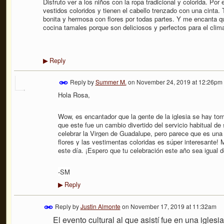
Disfruto ver a los niños con la ropa tradicional y colorida. Por
vestidos coloridos y tienen el cabello trenzado con una cinta.
bonita y hermosa con flores por todas partes. Y me encanta qu
cocina tamales porque son deliciosos y perfectos para el clima
Reply
▶
Reply by
Summer M.
on
November 24, 2019 at 12:26pm
Hola Rosa,
Wow, es encantador que la gente de la iglesia se hay tom
que este fue un cambio divertido del servicio habitual de
celebrar la Virgen de Guadalupe, pero parece que es una g
flores y las vestimentas coloridas es súper interesante!
este día. ¡Espero que tu celebración este año sea igual d
-SM
Reply
▶
Reply by
Justin Almonte
on
November 17, 2019 at 11:32am
El evento cultural al que asistí fue en una iglesia