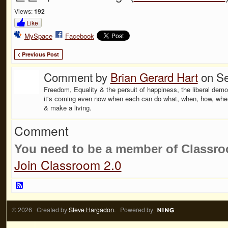
Views:
192
Like
MySpace
Facebook
< Previous Post
Comment by
Brian Gerard Hart
on Se
Freedom, Equality & the persuit of happiness, the liberal dem
it's coming even now when each can do what, when, how, where
& make a living.
Comment
You need to be a member of Classr
Join Classroom 2.0
© 2026 Created by
Steve Hargadon
. Powered by