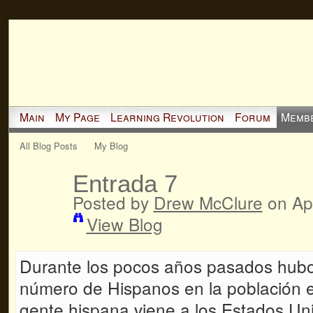
Main
My Page
Learning Revolution
Forum
Memb
All Blog Posts
My Blog
Entrada 7
Posted by
Drew McClure
on Apr
View Blog
Durante los pocos años pasados hubo
número de Hispanos en la población 
gente hispana viene a los Estados U