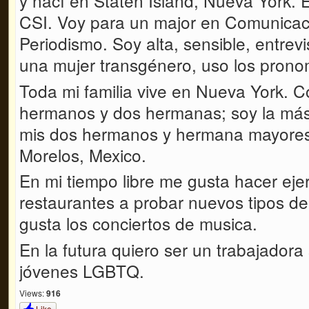
y
nací
en
Staten
Island, Nueva York. E
CSI. Voy para un
major
en
Comunicac
Periodismo
. Soy alta, sensible, entrev
una muje
r transgénero, uso
los prono
Toda mi familia vive
en Nueva York.
C
hermanos y dos hermanas; soy la
má
mis
dos
hermanos y
herm
an
a mayore
Morelos, Mexico.
En mi tiempo libre me gusta hacer eje
restaurantes a probar nuevos tipos d
gusta
los conciertos de
musica
.
En la futura quiero ser un trabajadora
jóvenes LGBTQ
.
Views:
916
Like