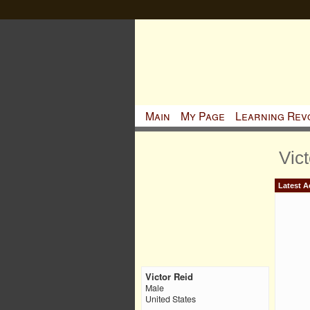
Main
My Page
Learning Rev
Vic
Latest Ac
Victor Reid
Male
United States