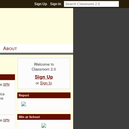
Sign Up
Sign In
About
Welcome to
Classroom 2.0
Sign Up
or
Sign In
up
SPN
ica
Report
 me
Win at School
up
SPN