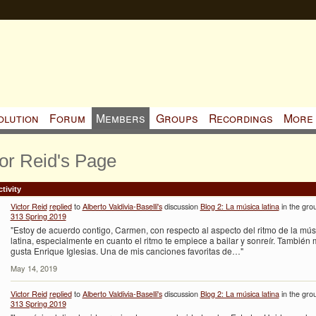
olution
Forum
Members
Groups
Recordings
More
tor Reid's Page
tivity
Victor Reid
replied
to
Alberto Valdivia-Baselli's
discussion
Blog 2: La música latina
in the gro
313 Spring 2019
"Estoy de acuerdo contigo, Carmen, con respecto al aspecto del ritmo de la mús
latina, especialmente en cuanto el ritmo te empiece a bailar y sonreír. También
gusta Enrique Iglesias. Una de mis canciones favoritas de…"
May 14, 2019
Victor Reid
replied
to
Alberto Valdivia-Baselli's
discussion
Blog 2: La música latina
in the gro
313 Spring 2019