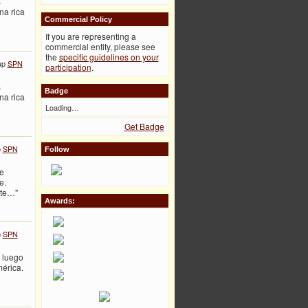
s
na rica
Commercial Policy
If you are representing a
commercial entity, please see
the
specific guidelines on your
up
SPN
participation
.
s
Badge
na rica
Loading…
Get Badge
p
SPN
Follow
e
e.
nte…"
Awards:
p
SPN
o luego
mérica.