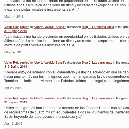
"La música latina ha ido creciendo en popularidad en los Estados Unidos en lo
últimos años. La música latina tiene un ritmo y un carácter excepcionales, con u
mezcla de pistas vocales e instrumentales. A…"
May 14, 2019
Victor Reid
replied
to
Alberto Valdivia-Baselli's
discussion
Blog 2: La música latina
in the gro
313 Spring 2019
"La música latina ha ido creciendo en popularidad en los Estados Unidos en lo
últimos años. La música latina tiene un ritmo y un carácter excepcionales, con u
mezcla de pistas vocales e instrumentales. A…"
May 14, 2019
Victor Reid
replied
to
Alberto Valdivia-Baselli's
discussion
Blog 5: Las caravanas
in the grou
313 Spring 2019
"George estoy de acuerdo con su comentario y estoy de acuerdo en que se deb
hacer mucho más por los immigrates que intentan ganarse la vida decenetment
También los individuos vienen a los Estados Unidos tanto legal como ilegalme
Apr 28, 2019
Victor Reid
replied
to
Alberto Valdivia-Baselli's
discussion
Blog 5: Las caravanas
in the grou
313 Spring 2019
"Miles de migrantes han llegado a la frontera de los Estados Unidos con Méxic
de recorrer más de cuatro mil km equivalentes a dos mil quinientos de Centroa
Están huyendo de la persecución, la pobreza y…"
Apr 12, 2019