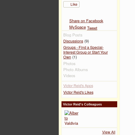
Like
Share on Facebook
MySpace
Tweet
Blog Posts
(9)
Discussions
Groups - Find a Special-
Interest Group or Start Your
(1)
Own
Photos
Photo Albums
Videos
Victor Reid's Apps
Victor Reid's Likes
Victor Reid's Colleagues
View All