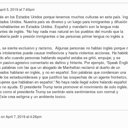
pril 5, 2019 at 7:40pm
lés en los Estados Unidos porque tenemos muchos culturas en este país. Ing
stados Unidos. Nuestra país es diverso y un luego para inmigrantes y difusión
panohablantes en Estados Unidos. Español y mandarín son la lengua más
ntes de inglés. “No hay nada mas natural en los pueblos del mundo que la
ebería pedir o presión inmigrantes o las personas primer lengua no inglés a
, se siente exclusivo y racismo. Algunas personas no hablan inglés porque 
s intolerantes puede causar irreflexivos y hasta violentos acciones. Ha habid
ado año cuando personas hablando español estaba se gritó, empujar, y se
én pasivo-agresivo comentario es dañino y hiriente. Por ejemplo, “Speak Engli
as palabras con las que un abogado de Manhattan reclamó al dueño de un
eados hablaran en inglés, y no en español. Son palabras que condensan una
de los estadounidenses y que justificó las sospechas de un agente fronterizo,
ujeres que hablaban en español.” No haya nada ilegal sobre halando español
ico no ayuda. El presidente Trump tenia promover el movimiento de solo inglés.
o como el presidente Trump se sentirán este sentimientos son normal y
Este crea estigma y un ambiente toxico.
on
April 7, 2019 at 4:26pm