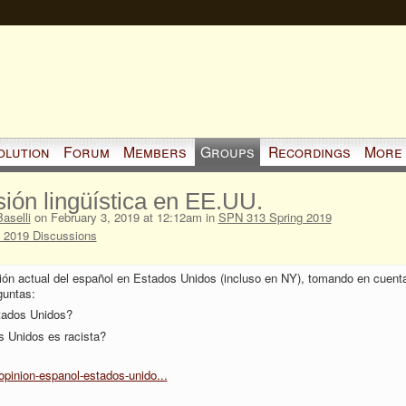
olution
Forum
Members
Groups
Recordings
More
ión lingüística en EE.UU.
Baselli
on February 3, 2019 at 12:12am in
SPN 313 Spring 2019
 2019 Discussions
sión actual del español en Estados Unidos (incluso en NY), tomando en cuent
guntas:
tados Unidos?
s Unidos es racista?
pinion-espanol-estados-unido...