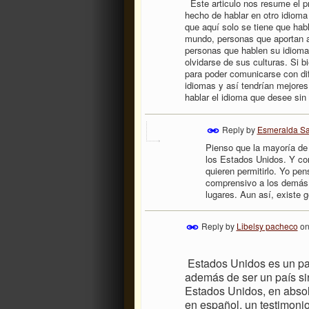
Este articulo nos resume el p
hecho de hablar en otro idiom
que aquí solo se tiene que hab
mundo, personas que aportan a 
personas que hablen su idioma
olvidarse de sus culturas. Si b
para poder comunicarse con dif
idiomas y así tendrían mejores
hablar el idioma que desee sin 
Reply by
Esmeralda S
Pienso que la mayoría de
los Estados Unidos. Y co
quieren permitirlo. Yo pe
comprensivo a los demás
lugares. Aun así, existe g
Reply by
Libelsy pacheco
o
Estados Unidos es un paí
además de ser un país sin
Estados Unidos, en abso
en español, un testimoni