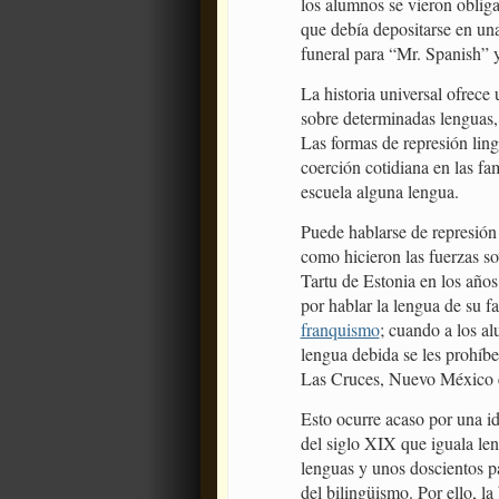
los alumnos se vieron obliga
que debía depositarse en una
funeral para “Mr. Spanish” y
La historia universal ofrece
sobre determinadas lenguas, 
Las formas de represión ling
coerción cotidiana en las fam
escuela alguna lengua.
Puede hablarse de represión
como hicieron las fuerzas so
Tartu de Estonia en los años
por hablar la lengua de su f
franquismo
; cuando a los a
lengua debida se les prohíbe
Las Cruces, Nuevo México e
Esto ocurre acaso por una id
del siglo XIX que iguala len
lenguas y unos doscientos pa
del bilingüismo. Por ello, l