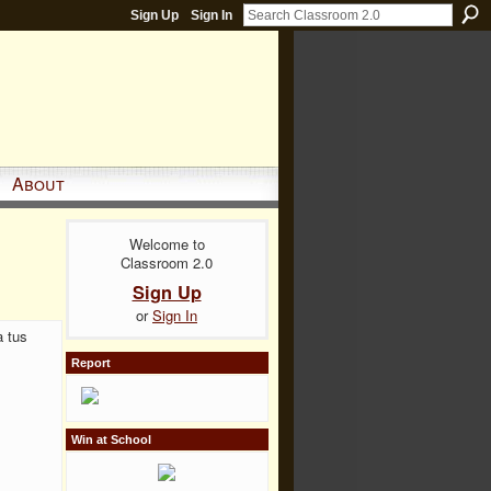
Sign Up
Sign In
About
Welcome to
Classroom 2.0
Sign Up
or
Sign In
a tus
Report
Win at School