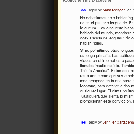
Replies to This Discussion
Reply by
Anna Mengani
on
A
No deberíamos solo hablar ing
no es el primario lengua del E
la cultura. Hay cincuenta his
hablada del mundo, mandarín a
coexistencia de lenguas.” No d
hablar inglés.
Si no permitimos otras lenguas
es lenga primaria. Las actitude
videos en el internet este pas
llamaba insulto racista. Tambi
This is America”. Estas son l
restaurante para que sus empl
idea arraigada en buena parte 
Montana, para detener a dos m
cualquier lugar. El clima polít
Cualquiera que sienta lo mism
promocionan este convicción. 
Reply by
Jennifer Cartagena