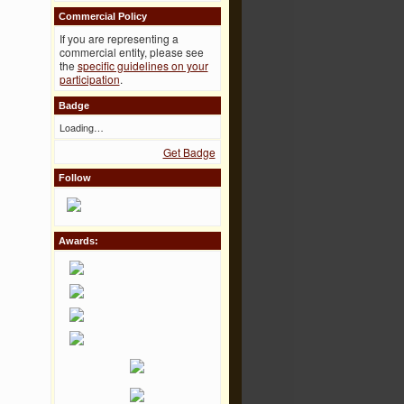
Commercial Policy
If you are representing a
commercial entity, please see
the
specific guidelines on your
participation
.
Badge
Loading…
Get Badge
Follow
Awards: