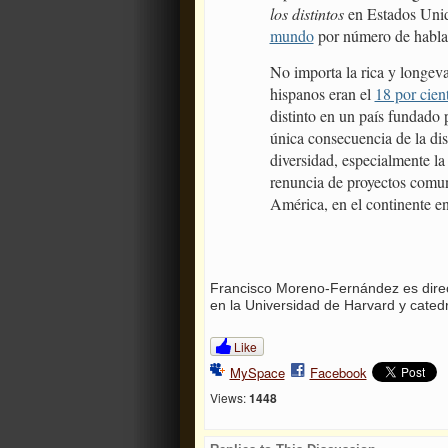
los distintos
en Estados Unid
mundo
por número de hablan
No importa la rica y longeva
hispanos eran el
18 por cien
distinto en un país fundado
única consecuencia de la dis
diversidad, especialmente la 
renuncia de proyectos comune
América, en el continente en
Francisco Moreno-Fernández es direct
en la Universidad de Harvard y catedr
Like
MySpace
Facebook
Views:
1448