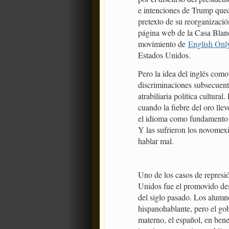
e intenciones de Trump queda
pretexto de su reorganizació
página web de la Casa Blanc
movimiento de
English Onl
Estados Unidos.
Pero la idea del inglés com
discriminaciones subsecuent
atrabiliaria política cultural
cuando la fiebre del oro lle
el idioma como fundamento p
Y las sufrieron los novomexi
hablar mal.
Uno de los casos de represió
Unidos fue el promovido desd
del siglo pasado. Los alumno
hispanohablante, pero el go
materno, el español, en bene