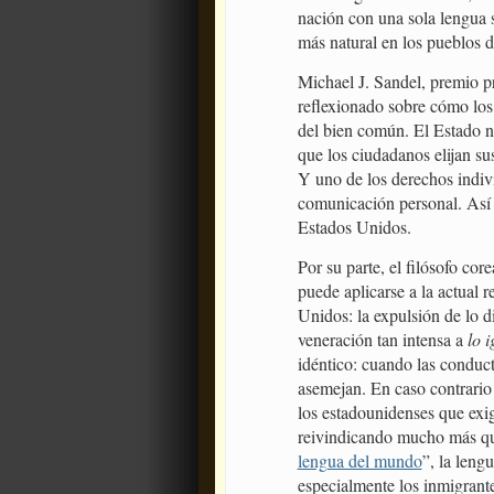
nación con una sola lengua s
más natural en los pueblos 
Michael J. Sandel, premio pr
reflexionado sobre cómo los
del bien común. El Estado n
que los ciudadanos elijan sus
Y uno de los derechos indivi
comunicación personal. Así
Estados Unidos.
Por su parte, el filósofo 
puede aplicarse a la actual r
Unidos: la expulsión de lo d
veneración tan intensa a
lo i
idéntico: cuando las conducta
asemejan. En caso contrario
los estadounidenses que exig
reivindicando mucho más que
lengua del mundo
”, la leng
especialmente los inmigrante