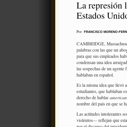
La represión l
Estados Unid
Por
FRANCISCO MORENO-FER
CAMBRIDGE, Massachusetts 
palabras con las que un ab
para que sus empleados habl
condensan una idea arraigada
las sospechas de un agente 
hablaban en español.
Es la misma idea que llevó 
estudiantes, que hablaban e
derecho de hablar
american
nombre del país en que se h
Las actitudes intolerantes s
violentos— reflejan que est
por el discurso del presiden