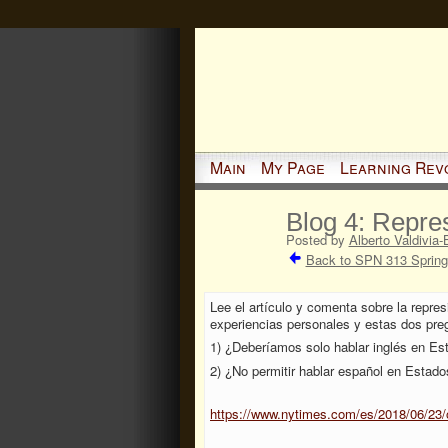
Main
My Page
Learning Rev
Blog 4: Repres
Posted by
Alberto Valdivia-
Back to SPN 313 Spring
Lee el artículo y comenta sobre la repre
experiencias personales y estas dos pre
1) ¿Deberíamos solo hablar inglés en Es
2) ¿No permitir hablar español en Estado
https://www.nytimes.com/es/2018/06/23/o