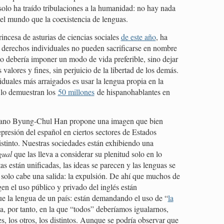
olo ha traído tribulaciones a la humanidad: no hay nada
del mundo que la coexistencia de lenguas.
incesa de asturias de ciencias sociales
de este año
, ha
 derechos individuales no pueden sacrificarse en nombre
o debería imponer un modo de vida preferible, sino dejar
 valores y fines, sin perjuicio de la libertad de los demás.
duales más arraigados es usar la lengua propia en la
 lo demuestran los
50 millones
de hispanohablantes en
coreano Byung-Chul Han propone una imagen que bien
epresión del español en ciertos sectores de Estados
istinto. Nuestras sociedades están exhibiendo una
gual
que las lleva a considerar su plenitud solo en lo
s están unificadas, las ideas se parecen y las lenguas se
 solo cabe una salida: la expulsión. De ahí que muchos de
en el uso público y privado del inglés están
 la lengua de un país: están demandando el uso de “
la
ua, por tanto, en la que “todos” deberíamos igualarnos,
s, los otros, los distintos. Aunque se podría observar que