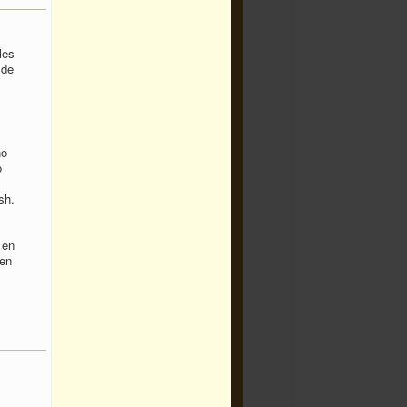
les
 de
no
o
sh.
 en
 en