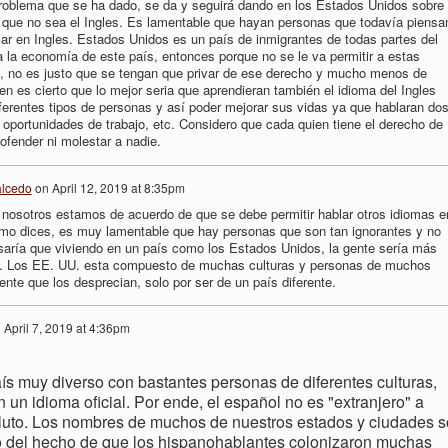
roblema que se ha dado, se da y seguirá dando en los Estados Unidos sobre 
a que no sea el Ingles. Es lamentable que hayan personas que todavía piensa
lar en Ingles. Estados Unidos es un país de inmigrantes de todas partes del
la economía de este país, entonces porque no se le va permitir a estas
, no es justo que se tengan que privar de ese derecho y mucho menos de
ien es cierto que lo mejor seria que aprendieran también el idioma del Ingles
erentes tipos de personas y así poder mejorar sus vidas ya que hablaran do
 oportunidades de trabajo, etc. Considero que cada quien tiene el derecho de
ofender ni molestar a nadie.
alcedo
on
April 12, 2019 at 8:35pm
 nosotros estamos de acuerdo de que se debe permitir hablar otros idiomas e
mo dices, es muy lamentable que hay personas que son tan ignorantes y no
nsaría que viviendo en un país como los Estados Unidos, la gente sería más
. Los EE. UU. esta compuesto de muchas culturas y personas de muchos
ente que los desprecian, solo por ser de un país diferente.
n
April 7, 2019 at 4:36pm
s muy diverso con bastantes personas de diferentes culturas,
 un idioma oficial. Por ende, el español no es "extranjero" a
luto. Los nombres de muchos de nuestros estados y ciudades 
o del hecho de que los hispanohablantes colonizaron muchas