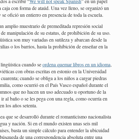
dos a escribir “
We will not speak Spanish
” en un papel
 caja con forma de ataúd. Una vez lleno, se organizó un
 se ofició un entierro en presencia de toda la escuela.
 un amplio muestrario de premeditada represión social
de manipulación de su estatus, de prohibición de su uso.
üística son muy variadas en sutileza y abarcan desde la
ilias o los barrios, hasta la prohibición de enseñar en la
 lingüística cuando se
ordena quemar libros en un idioma
,
viéticas con obras escritas en estonio en la Universidad
 cuarenta; cuando se obliga a los niños a cargar piedras
amilia, como ocurrió en el País Vasco español durante el
lumnos que no hacen un uso adecuado u oportuno de la
 ir al baño o se les pega con una regla, como ocurría en
n los años setenta.
ea que se desarrolló durante el romanticismo nacionalista
gua y nación. Si en el mundo existen unas seis mil
íses, basta un simple cálculo para entender la ubicuidad
a búsqueda de una correspondencia absoluta entre una