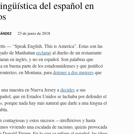
ingüística del español en
os
23 de junio de 2018
NÁNDEZ
— “Speak English. This is America”. Estas son las
ogado de Manhattan
reclamó
al dueño de un restaurante
aran en inglés, y no en español. Son palabras que
 en buena parte de los estadounidenses y que justificó
fronterizo, en Montana, para
detener a dos mujeres
que
a una maestra en Nueva Jersey a
decirles
a sus
spañol, que en Estados Unidos se luchaba por defender el
o
, porque nada hay más natural que darle a una lengua el
abla.
on contagiosas y estos sucesos —irreflexivos y hasta
amos viviendo una escalada de racismo, quizás provocada
te Donald Trump. En lo que se refiere al español, las ideas