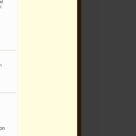
el
n
s
n
son