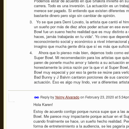
Podemos estar de acuerdo en que Shakira invierte en su a
carrera. Todo es una inversión. La actuación es un traba
merece ser pagado. Si entiendo que existen diferentes 
bastante dinero pero sigo sin cambiar de opinión.
Yo se que para Demi Lovato, la artista que cantó el him
un sueño por más de diez años poder actuar en ese even
Bowl fue un sueno hecho realidad que es muy distinto a u
haces, jamás trabajarás en tu vida”. Yo creo que depende 
reconocimiento social y económico a nivel internacional 
imagino que mucha gente diría que sí es más que sufici
Ahora que lo pienso más bien, dejemos todo como es
Super Bowl. Mi recomendación para los artistas que quis
paren de ponerle mucho amor y talento a su actuación en
honestamente la única razón por la que vi al Super Bowl
Bowl muy especial y por eso la gente se reúne para verl
Bad Bunny y J Balvin cantaron porciones de sus cancio
actuación. Eso es algo muy lindo, ver a diferentes artist
Reply by
Yeimy Alvarado
on
February 23, 2020 at 5:34p
Hola Karen!
Estoy de acuerdo contigo porque nunca supe que a las ar
Bowl. Me parece muy impactante porque actuar en el Su
cuando finalmente se hace, un sueño hecho realidad. Pe
forma de entretenimiento a la audiencia, se les pagaría p