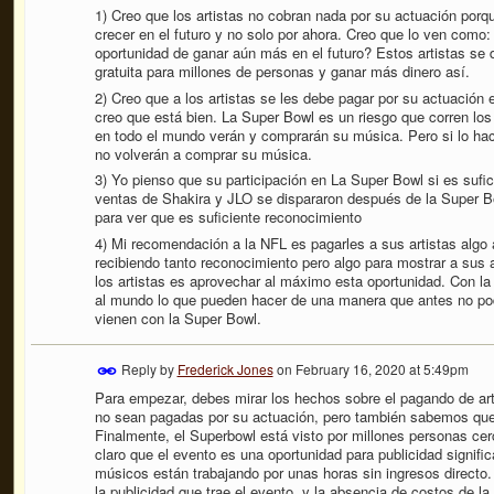
1) Creo que los artistas no cobran nada por su actuación por
crecer en el futuro y no solo por ahora. Creo que lo ven como: 
oportunidad de ganar aún más en el futuro? Estos artistas se 
gratuita para millones de personas y ganar más dinero así.
2) Creo que a los artistas se les debe pagar por su actuación 
creo que está bien. La Super Bowl es un riesgo que corren los 
en todo el mundo verán y comprarán su música. Pero si lo hac
no volverán a comprar su música.
3) Yo pienso que su participación en La Super Bowl si es sufic
ventas de Shakira y JLO se dispararon después de la Super B
para ver que es suficiente reconocimiento
4) Mi recomendación a la NFL es pagarles a sus artistas alg
recibiendo tanto reconocimiento pero algo para mostrar a sus a
los artistas es aprovechar al máximo esta oportunidad. Con la
al mundo lo que pueden hacer de una manera que antes no pod
vienen con la Super Bowl.
Reply by
Frederick Jones
on
February 16, 2020 at 5:49pm
Para empezar, debes mirar los hechos sobre el pagando de art
no sean pagadas por su actuación, pero también sabemos que 
Finalmente, el Superbowl está visto por millones personas cerc
claro que el evento es una oportunidad para publicidad signifi
músicos están trabajando por unas horas sin ingresos directo.
la publicidad que trae el evento, y la absencia de costos de l