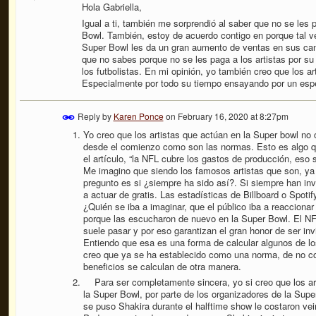
Hola Gabriella,
Igual a ti, también me sorprendió al saber que no se les 
Bowl. También, estoy de acuerdo contigo en porque tal ve
Super Bowl les da un gran aumento de ventas en sus can
que no sabes porque no se les paga a los artistas por s
los futbolistas. En mi opinión, yo también creo que los ar
Especialmente por todo su tiempo ensayando por un espe
Reply by
Karen Ponce
on
February 16, 2020 at 8:27pm
Yo creo que los artistas que actúan en la Super bowl no 
desde el comienzo como son las normas. Esto es algo q
el artículo, “la NFL cubre los gastos de producción, eso 
Me imagino que siendo los famosos artistas que son, y
pregunto es si ¿siempre ha sido así?. Si siempre han inv
a actuar de gratis. Las estadísticas de Billboard o Spot
¿Quién se iba a imaginar, que el público iba a reacciona
porque las escucharon de nuevo en la Super Bowl. El NFL
suele pasar y por eso garantizan el gran honor de ser inv
Entiendo que esa es una forma de calcular algunos de lo
creo que ya se ha establecido como una norma, de no cob
beneficios se calculan de otra manera.
Para ser completamente sincera, yo si creo que los a
la Super Bowl, por parte de los organizadores de la Su
se puso Shakira durante el halftime show le costaron 