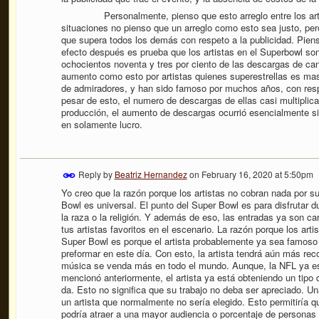
Personalmente, pienso que esto arreglo entre los artis
situaciones no pienso que un arreglo como esto sea justo, per
que supera todos los demás con respeto a la publicidad. Piens
efecto después es prueba que los artistas en el Superbowl s
ochocientos noventa y tres por ciento de las descargas de ca
aumento como esto por artistas quienes superestrellas es mas 
de admiradores, y han sido famoso por muchos años, con resp
pesar de esto, el numero de descargas de ellas casi multiplica
producción, el aumento de descargas ocurrió esencialmente sin
en solamente lucro.
Reply by
Beatriz Hernandez
on
February 16, 2020 at 5:50pm
Yo creo que la razón porque los artistas no cobran nada por s
Bowl es universal. El punto del Super Bowl es para disfrutar d
la raza o la religión. Y además de eso, las entradas ya son c
tus artistas favoritos en el escenario. La razón porque los art
Super Bowl es porque el artista probablemente ya sea famoso (
preformar en este día. Con esto, la artista tendrá aún más rec
música se venda más en todo el mundo. Aunque, la NFL ya e
mencionó anteriormente, el artista ya está obteniendo un tipo 
da. Esto no significa que su trabajo no deba ser apreciado. U
un artista que normalmente no sería elegido. Esto permitiría
podría atraer a una mayor audiencia o porcentaje de personas 