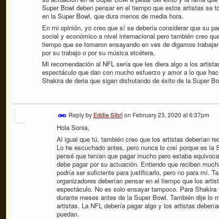
Super Bowl deben pensar en el tiempo que estos artistas se 
en la Super Bowl, que dura menos de media hora.
En mi opinión, yo creo que sí se debería considerar que su pa
social y económico a nivel internacional pero también creo que
tiempo que se tomaron ensayando en ves de digamos trabajar p
por su trabajo o por su música etcétera.
Mi recomendación al NFL sería que les diera algo a los artista
espectáculo que dan con mucho esfuerzo y amor a lo que hac
Shakira de deria que sigan disfrutando de éxito de la Super Bo
Reply by
Eddie Sibri
on
February 23, 2020 at 6:37pm
Hola Sonia,
Al igual que tú, también creo que los artistas deberían r
Lo he escuchado antes, pero nunca lo creí porque es la 
pensé que tenían que pagar mucho pero estaba equivoc
debe pagar por su actuación. Entiendo que reciben much
podría ser suficiente para justificarlo, pero no para mí.
organizadores deberían pensar en el tiempo que los artis
espectáculo. No es solo ensayar tampoco. Para Shakira t
durante meses antes de la Super Bowl.
También dije lo 
artistas. La NFL debería pagar algo y los artistas debería
puedan.