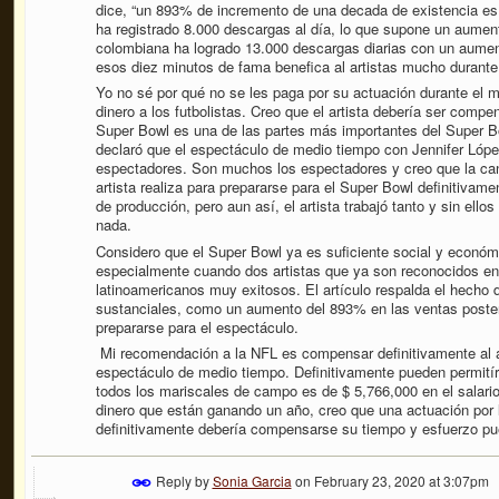
dice, “un 893% de incremento de una decada de existencia e
ha registrado 8.000 descargas al día, lo que supone un aumen
colombiana ha logrado 13.000 descargas diarias con un aumen
esos diez minutos de fama benefica al artistas mucho durant
Yo no sé por qué no se les paga por su actuación durante el
dinero a los futbolistas. Creo que el artista debería ser comp
Super Bowl es una de las partes más importantes del Super B
declaró que el espectáculo de medio tiempo con Jennifer Lóp
espectadores. Son muchos los espectadores y creo que la cant
artista realiza para prepararse para el Super Bowl definitiva
de producción, pero aun así, el artista trabajó tanto y sin ell
nada.
Considero que el Super Bowl ya es suficiente social y económ
especialmente cuando dos artistas que ya son reconocidos en 
latinoamericanos muy exitosos. El artículo respalda el hecho d
sustanciales, como un aumento del 893% en las ventas poster
prepararse para el espectáculo.
Mi recomendación a la NFL es compensar definitivamente al a
espectáculo de medio tiempo. Definitivamente pueden permitír
todos los mariscales de campo es de $ 5,766,000 en el salari
dinero que están ganando un año, creo que una actuación por 
definitivamente debería compensarse su tiempo y esfuerzo pu
Reply by
Sonia Garcia
on
February 23, 2020 at 3:07pm