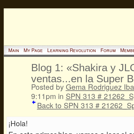
Main
My Page
Learning Revolution
Forum
Memb
Blog 1: «Shakira y J
ventas...en la Super 
Posted by
Gema Rodriguez Iba
9:11pm in
SPN 313 # 21262_S
Back to SPN 313 # 21262_Sp
¡Hola!