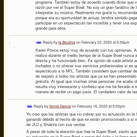
programa. También estoy de acuerdo cuando dices que ver
razón por ver el Super Bowl. No soy un gran fanático de l
interpretar su música. Realmente me gusta tu recomenda
porque era su oportunidad de actuar, tendría sentido paga
participar en un espectáculo tan increíble y tener una ex
grande para ellos.
Reply by
Ia Boutros
on
February 23, 2020 at 5:56pm
Karen Ponce estoy muy de acuerdo con tus opiniones. Al 
realiza durante el medio tiempo de la Super Bowl nunca 
directa y ha funcionado bien. Es opción de cada artista ac
invitados o no ofrecer sus servicios profesionales si es
espectáculo a la NFL. También considero que cambiar de 
de respeto a todos los artistas que ya se han presentado
gratuita. Al igual que muchas otras personas me acabo de
resulta muy interesante y confieso que me ha llevado a ref
manera de recibir un pago justo. El verdadero valor de la
Reply by
Sonia Garcia
on
February 16, 2020 at 9:30pm
Yo creo que los artistas que no cobran por su actuación en l
ganando debido al hecho de que se están promocionado a si
de JLO y Shakira con sus ventas.
A pesar de toda la atención que trae la Super Bowl, siento que
su actuación en la Super Bowl a pesar del éxito y la fama que