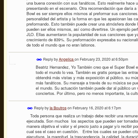
una buena conexión con sus fanáticos. Esto realmente hace una
presentando en el escenario. Otra recomendación que daría a lo
Bowl es ser siempre ellos mismos al preformar sus canciones. 
personalidad del artista y la forma en que les apasionan las c
preformando. Esto también puede crear una atmósfera donde l
pueden ser ellos mismos, así como divertirse. Un ejemplo perf
JLO. Ellas aumentaron la popularidad de sus canciones que 
crecimiento de 839%. Su preformación expresaba su nacional
de todo el mundo que no eran lationos.
Reply by
Angelica
on
February 23, 2020 at 6:50pm
Beatriz Hernandez, Yo También creo que el Super Bowl es
todo el mundo lo vea. También es gratis porque las entra
obtendrá más vistas y más exposición al público. su mú
más fanáticos. Su mensaje a través de su música se pue
el mundo. Su actuación también puede dar al público un 
conciertos. Por último, pero no menos importante, la cul
Reply by
Ia Boutros
on
February 16, 2020 at 6:17pm
Toda persona que realiza un trabajo debe recibir una remuner
ejecutada. Son muchos los aspectos que pueden ser tomados
manera objetiva el valor y el precio justo a pagar y/o recibir 
cual sea el caso en cuestión. Entre los cuales se pueden cit
ejecutivos, la magnitud, la trascendencia, la calidad, la dura