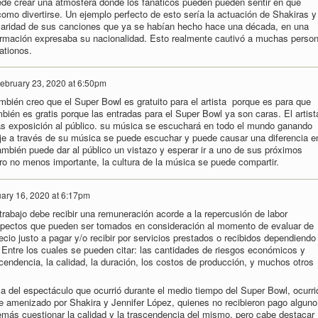
de crear una atmósfera donde los fanáticos pueden pueden sentir en que
omo divertirse. Un ejemplo perfecto de esto sería la actuación de Shakiras y
laridad de sus canciones que ya se habían hecho hace una década, en una
rmación expresaba su nacionalidad. Esto realmente cautivó a muchas perso
ationos.
ebruary 23, 2020 at 6:50pm
bién creo que el Super Bowl es gratuito para el artista porque es para que
bién es gratis porque las entradas para el Super Bowl ya son caras. El artist
s exposición al público. su música se escuchará en todo el mundo ganando
e a través de su música se puede escuchar y puede causar una diferencia e
mbién puede dar al público un vistazo y esperar ir a uno de sus próximos
ero no menos importante, la cultura de la música se puede compartir.
ary 16, 2020 at 6:17pm
abajo debe recibir una remuneración acorde a la repercusión de labor
pectos que pueden ser tomados en consideración al momento de evaluar de
recio justo a pagar y/o recibir por servicios prestados o recibidos dependiendo
Entre los cuales se pueden citar: las cantidades de riesgos económicos y
scendencia, la calidad, la duración, los costos de producción, y muchos otros
 del espectáculo que ocurrió durante el medio tiempo del Super Bowl, ocurri
e amenizado por Shakira y Jennifer López, quienes no recibieron pago alguno
emás cuestionar la calidad y la trascendencia del mismo, pero cabe destacar