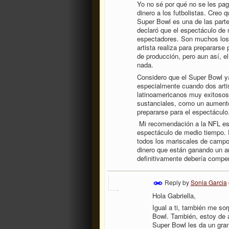
Yo no sé por qué no se les pa
dinero a los futbolistas. Creo 
Super Bowl es una de las part
declaró que el espectáculo de
espectadores. Son muchos los e
artista realiza para preparars
de producción, pero aun así, el
nada.
Considero que el Super Bowl y
especialmente cuando dos arti
latinoamericanos muy exitosos. 
sustanciales, como un aumento
prepararse para el espectáculo
Mi recomendación a la NFL es 
espectáculo de medio tiempo. D
todos los mariscales de campo 
dinero que están ganando un a
definitivamente debería compe
Reply by
Sonia Garcia
Hola Gabriella,
Igual a ti, también me sor
Bowl. También, estoy de a
Super Bowl les da un gra