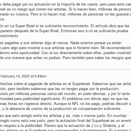
les debe pagar por su actuación en la mayoría de los casos, pero para este ca
wl es un riesgo que corren los artistas. Si lo hacen bien, millones de person
arán su música. Pero si lo hacen mal, millones de personas no les gustará 
ca.
ón en La Super Bowl si es suficiente reconocimiento. El artículo dice que las
spararon después de la Super Bowl. Entonces eso a mi es suficiente prueba
onocimiento
es pagarles a sus artistas algo al menos. Nada enorme porque ya están
o pero algo para mostrar a sus artistas que lo hicieron bien. Mi recomendació
máximo esta oportunidad. Con la luz directamente sobre ellos, pueden mostrarl
de una manera que antes no podían. Pero también para saber los riesgos que
n
February 16, 2020 at 5:49pm
hechos sobre el pagando de artistas en el Superbowl. Sabemos que las artis
ión, pero también sabemos que las no tengan pagar por la producción.
visto por millones personas cerca del mundo, en siete idiomas, y por lo tanto
tunidad para publicidad significante. El problema con éticos aquí es que los
nas horas sin ingresos directo. Aunque el NFL no los paga, podrías discutir 
to, y la absencia de costos de la producción es compensación suficiente.
sto arreglo entre los artistas y es, más o menos justo. En muchas
rreglo como esto sea justo, pero la actuación final del Superbowl es un event
 respeto a la publicidad. Pienso que la actuación de J Lo y Shakira, y el
los artistas en el Superbowl son compensados suficientemente. El aumento 