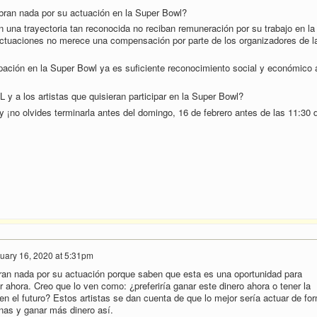
obran nada por su actuación en la Super Bowl?
 una trayectoria tan reconocida no reciban remuneración por su trabajo en la
actuaciones no merece una compensación por parte de los organizadores de l
pación en la Super Bowl ya es suficiente reconocimiento social y económico a
 y a los artistas que quisieran participar en la Super Bowl?
y ¡no olvides terminarla antes del domingo, 16 de febrero antes de las 11:30 d
uary 16, 2020 at 5:31pm
bran nada por su actuación porque saben que esta es una oportunidad para
or ahora. Creo que lo ven como: ¿preferiría ganar este dinero ahora o tener la
n el futuro? Estos artistas se dan cuenta de que lo mejor sería actuar de fo
onas y ganar más dinero así.