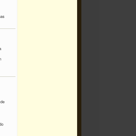
nas
a
n
 de
do