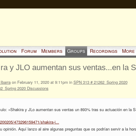
olution
Forum
Members
Groups
Recordings
More
ira y JLO aumentan sus ventas...en la 
Ibarra
on February 11, 2020 at 9:11pm in
SPN 313 # 21262_Spring 2020
2_Spring 2020 Discussions
tículo: «Shakira y JLo aumentan sus ventas un 893% tras su actuación en la S
200205/473296159471/shakira-j...
tu opinión. Aquí lanzo al aire algunas preguntas que os podrían servir a la hor