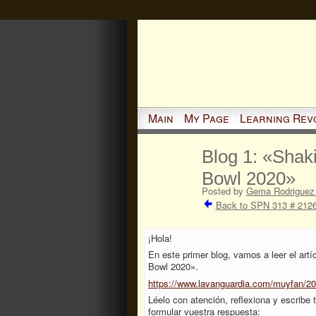
Main
My Page
Learning Rev
Blog 1: «Shak
Bowl 2020»
Posted by
Gema Rodriguez 
Back to SPN 313 # 2126
¡Hola!
En este primer blog, vamos a leer el ar
Bowl 2020».
https://www.lavanguardia.com/muyfan/20
Léelo con atención, reflexiona y escribe 
formular vuestra respuesta: