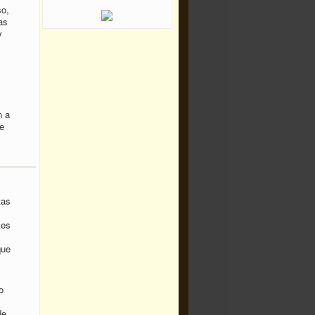
so,
as
y
n a
e
tas
 es
que
o
de