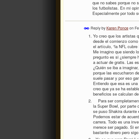
que no sabes porque no se
los futbolistas. En mi opi
Especialmente por todo s
Reply by
Karen Ponce
on
Fe
Yo creo que los artistas 
desde el comienzo como s
el artículo, “la NFL cubr
Me imagino que siendo lo
pregunto es si ¿siempre h
a actuar de gratis. Las e
¿Quién se iba a imaginar,
porque las escucharon de
suele pasar y por eso gar
Entiendo que esa es una 
creo que ya se ha establ
beneficios se calculan d
Para ser completament
la Super Bowl, por parte
se puso Shakira durante
Podemos estar de acuerdo 
carrera. Todo es una inve
merece ser pagado. Si en
bastante dinero pero sigo