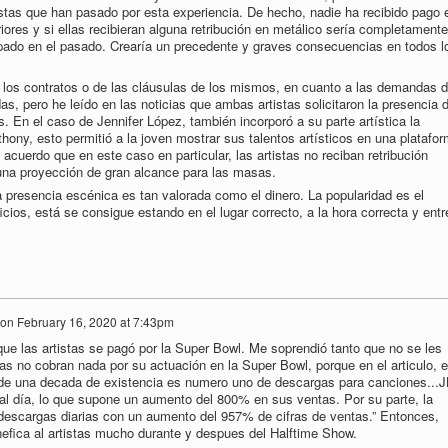
istas que han pasado por esta experiencia. De hecho, nadie ha recibido pago 
ores y si ellas recibieran alguna retribución en metálico sería completamente
ipado en el pasado. Crearía un precedente y graves consecuencias en todos l
 los contratos o de las cláusulas de los mismos, en cuanto a las demandas 
s, pero he leído en las noticias que ambas artistas solicitaron la presencia 
. En el caso de Jennifer López, también incorporó a su parte artística la
ony, esto permitió a la joven mostrar sus talentos artísticos en una platafo
cuerdo que en este caso en particular, las artistas no reciban retribución
 una proyección de gran alcance para las masas.
 presencia escénica es tan valorada como el dinero. La popularidad es el
ios, está se consigue estando en el lugar correcto, a la hora correcta y entr
on
February 16, 2020 at 7:43pm
ue las artistas se pagó por la Super Bowl. Me soprendió tanto que no se les
tas no cobran nada por su actuación en la Super Bowl, porque en el articulo, 
de una decada de existencia es numero uno de descargas para canciones...J
al día, lo que supone un aumento del 800% en sus ventas. Por su parte, la
descargas diarias con un aumento del 957% de cifras de ventas.” Entonces,
efica al artistas mucho durante y despues del Halftime Show.