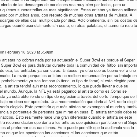
 ciento de las descargas de canciones sea muy bien por todos, pero un
 quienes superestrellas es mas significante. Estas artistas ya tienen millone
moso por muchos años, con respeto de muchas otras artistas de música. A
scargas de ellas casi multiplicada por diez. Adicionalmente, sin los costos d
argas ocurrió esencialmente sin costo, en otras palabras, el aumento resulto
on
February 16, 2020 at 5:50pm
s artistas no cobran nada por su actuación el Super Bowl es porque el Super
 Super Bowl es para disfrutar durante toda la comunidad del fútbol sin importa
s de eso, las entradas ya son caras. Entoces, yo creo que es bueno ver a uno
cenario. La razón porque los artistas no reciben remuneración por su trabajo en
a probablemente ya sea famoso (o tiene un tipo de famo) si esta elegido para
, la artista tendrá aún más reconocimiento, lo que puede llevar a que su
el mundo. Aunque, la NFL ya está pagando al artista como es.Como se
sta ya está obteniendo un tipo de regresión a través del corto tiempo que se 
rabajo no deba ser apreciado. Una recomendación que daria al NFL sería elegir
sería elegido. Esto permitiría que más atistas se expongan al mundo y tambi
encia o porcentaje de personas que miran en casa. El artista también debe te
áticos. Esto realmente hace una gran diferencia cuando el artista se este
ra recomendación que daría a los artistas que quisieran participar en el Supe
os al preformar sus canciones. Esto puede permitir que la audiencia vea la
forma en que les apasionan las canciones el las canciones que están