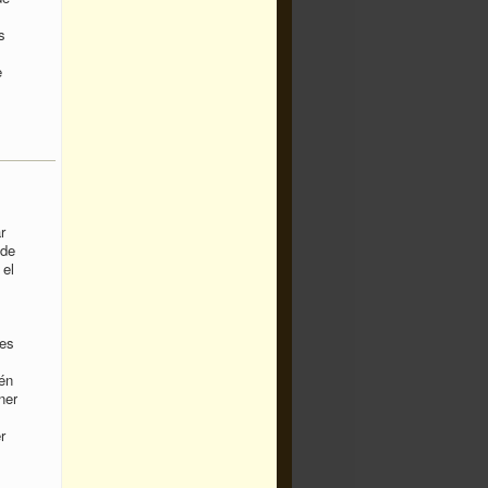
s
e
r
 de
 el
les
én
ner
r