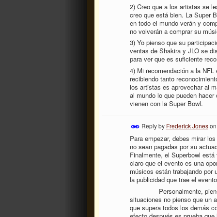
2) Creo que a los artistas se 
creo que está bien. La Super Bo
en todo el mundo verán y compr
no volverán a comprar su músi
3) Yo pienso que su participaci
ventas de Shakira y JLO se di
para ver que es suficiente rec
4) Mi recomendación a la NFL 
recibiendo tanto reconocimient
los artistas es aprovechar al 
al mundo lo que pueden hacer 
vienen con la Super Bowl.
Reply by
Frederick Jones
o
Para empezar, debes mirar los 
no sean pagadas por su actuac
Finalmente, el Superbowl está 
claro que el evento es una opor
músicos están trabajando por u
la publicidad que trae el even
Personalmente, pienso que e
situaciones no pienso que un a
que supera todos los demás con
efecto después es prueba que 