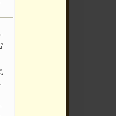
a
ún
me
wl
ue
los
en
n