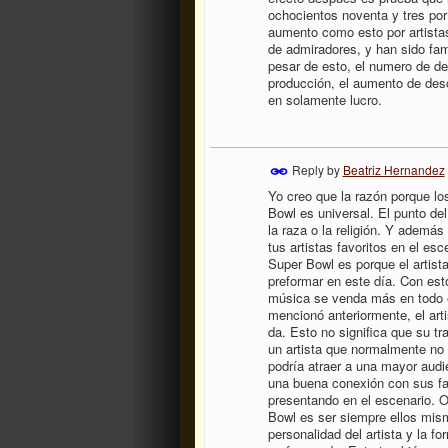
ochocientos noventa y tres por
aumento como esto por artistas
de admiradores, y han sido fa
pesar de esto, el numero de de
producción, el aumento de desc
en solamente lucro.
Reply by
Beatriz Hernandez
Yo creo que la razón porque lo
Bowl es universal. El punto del
la raza o la religión. Y ademá
tus artistas favoritos en el es
Super Bowl es porque el artist
preformar en este día. Con esto
música se venda más en todo 
mencionó anteriormente, el arti
da. Esto no significa que su t
un artista que normalmente no 
podría atraer a una mayor audi
una buena conexión con sus fan
presentando en el escenario. Ot
Bowl es ser siempre ellos mism
personalidad del artista y la 