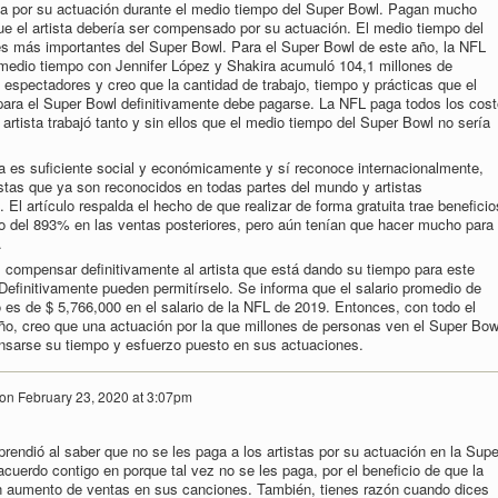
ga por su actuación durante el medio tiempo del Super Bowl. Pagan mucho
que el artista debería ser compensado por su actuación. El medio tiempo del
es más importantes del Super Bowl. Para el Super Bowl de este año, la NFL
 medio tiempo con Jennifer López y Shakira acumuló 104,1 millones de
spectadores y creo que la cantidad de trabajo, tiempo y prácticas que el
e para el Super Bowl definitivamente debe pagarse. La NFL paga todos los cos
 artista trabajó tanto y sin ellos que el medio tiempo del Super Bowl no sería
a es suficiente social y económicamente y sí reconoce internacionalmente,
stas que ya son reconocidos en todas partes del mundo y artistas
El artículo respalda el hecho de que realizar de forma gratuita trae beneficio
 del 893% en las ventas posteriores, pero aún tenían que hacer mucho para
.
compensar definitivamente al artista que está dando su tiempo para este
efinitivamente pueden permitírselo. Se informa que el salario promedio de
es de $ 5,766,000 en el salario de la NFL de 2019. Entonces, con todo el
ño, creo que una actuación por la que millones de personas ven el Super Bow
nsarse su tiempo y esfuerzo puesto en sus actuaciones.
on
February 23, 2020 at 3:07pm
prendió al saber que no se les paga a los artistas por su actuación en la Supe
cuerdo contigo en porque tal vez no se les paga, por el beneficio de que la
n aumento de ventas en sus canciones. También, tienes razón cuando dices