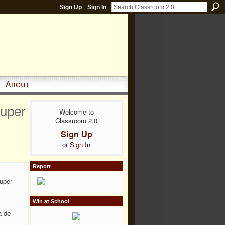
Sign Up
Sign In
About
Super
Welcome to
Classroom 2.0
Sign Up
or
Sign In
Report
uper
Win at School
a de