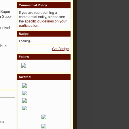
Commercial Policy
 Super
If you are representing a
a Super
commercial entity, please see
the
specific guidelines on your
participation
.
 nivel
Badge
Loading…
e la
Get Badge
Follow
Awards:
rma