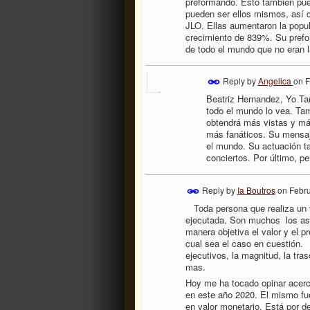
preformando. Esto también pue
pueden ser ellos mismos, así c
JLO. Ellas aumentaron la popu
crecimiento de 839%. Su prefo
de todo el mundo que no eran l
Reply by
Angelica
on
F
Beatriz Hernandez, Yo Tam
todo el mundo lo vea. Tam
obtendrá más vistas y má
más fanáticos. Su mensaj
el mundo. Su actuación ta
conciertos. Por último, p
Reply by
Ia Boutros
on
Febru
Toda persona que realiza un tr
ejecutada. Son muchos los as
manera objetiva el valor y el p
cual sea el caso en cuestión. 
ejecutivos, la magnitud, la tra
mas.
Hoy me ha tocado opinar acerca
en este año 2020. El mismo fu
en valor monetario. Está por d