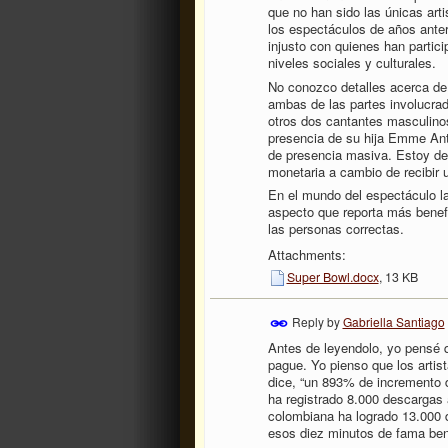
que no han sido las únicas art
los espectáculos de años anteri
injusto con quienes han partic
niveles sociales y culturales.
No conozco detalles acerca de
ambas de las partes involucrada
otros dos cantantes masculinos
presencia de su hija Emme Anth
de presencia masiva. Estoy de a
monetaria a cambio de recibir
En el mundo del espectáculo la
aspecto que reporta más benefic
las personas correctas.
Attachments:
Super Bowl.docx
, 13 KB
Reply by
Gabriella Santiago
Antes de leyendolo, yo pensé q
pague. Yo pienso que los artis
dice, “un 893% de incremento 
ha registrado 8.000 descargas 
colombiana ha logrado 13.000 
esos diez minutos de fama ben