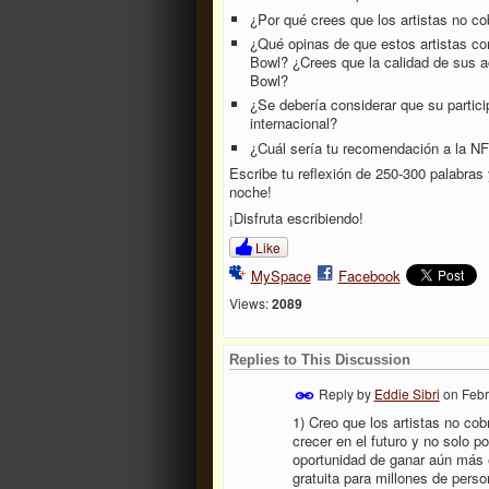
¿Por qué crees que los artistas no c
¿Qué opinas de que estos artistas con
Bowl? ¿Crees que la calidad de sus 
Bowl?
¿Se debería considerar que su partici
internacional?
¿Cuál sería tu recomendación a la NFL
Escribe tu reflexión de 250-300 palabras 
noche!
¡Disfruta escribiendo!
Like
MySpace
Facebook
Views:
2089
Replies to This Discussion
Reply by
Eddie Sibri
on
Febr
1) Creo que los artistas no co
crecer en el futuro y no solo p
oportunidad de ganar aún más e
gratuita para millones de pers