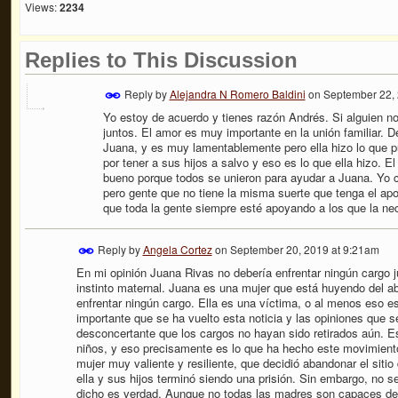
Views:
2234
Replies to This Discussion
Reply by
Alejandra N Romero Baldini
on
September 22, 
Yo estoy de acuerdo y tienes razón Andrés. Si alguien no
juntos. El amor es muy importante en la unión familiar. D
Juana, y es muy lamentablemente pero ella hizo lo que p
por tener a sus hijos a salvo y eso es lo que ella hizo. 
bueno porque todos se unieron para ayudar a Juana. Yo
pero gente que no tiene la misma suerte que tenga el ap
que toda la gente siempre esté apoyando a los que la ne
Reply by
Angela Cortez
on
September 20, 2019 at 9:21am
En mi opinión Juana Rivas no debería enfrentar ningún cargo ju
instinto maternal. Juana es una mujer que está huyendo del 
enfrentar ningún cargo. Ella es una víctima, o al menos eso es 
importante que se ha vuelto esta noticia y las opiniones que
desconcertante que los cargos no hayan sido retirados aún. E
niños, y eso precisamente es lo que ha hecho este movimie
mujer muy valiente y resiliente, que decidió abandonar el sitio
ella y sus hijos terminó siendo una prisión. Sin embargo, no s
dicho es verdad. Aunque no todas las madres son capaces de sa