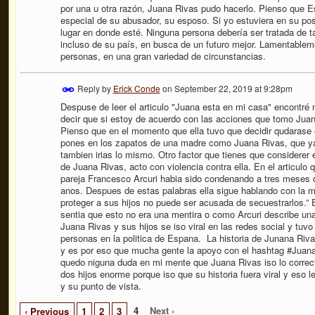
por una u otra razón, Juana Rivas pudo hacerlo. Pienso que Es
especial de su abusador, su esposo. Si yo estuviera en su pos
lugar en donde esté. Ninguna persona debería ser tratada de ta
incluso de su país, en busca de un futuro mejor. Lamentablem
personas, en una gran variedad de circunstancias.
Reply by
Erick Conde
on
September 22, 2019 at 9:28pm
Despuse de leer el articulo "Juana esta en mi casa" encontr
decir que si estoy de acuerdo con las acciones que tomo Jua
Pienso que en el momento que ella tuvo que decidir qudarase o
pones en los zapatos de una madre como Juana Rivas, que ya 
tambien irias lo mismo. Otro factor que tienes que considerer 
de Juana Rivas, acto con violencia contra ella. En el articulo
pareja Francesco Arcuri habia sido condenando a tres meses d
anos. Despues de estas palabras ella sigue hablando con la me
proteger a sus hijos no puede ser acusada de secuestrarlos.”
sentia que esto no era una mentira o como Arcuri describe una “
Juana Rivas y sus hijos se iso viral en las redes social y tu
personas en la politica de Espana.
La historia de Junana Riv
y es por eso que mucha gente la apoyo con el hashtag #Juana
quedo niguna duda en mi mente que Juana Rivas iso lo correct
dos hijos enorme porque iso que su historia fuera viral y eso 
y su punto de vista.
4
Next ›
‹ Previous
1
2
3