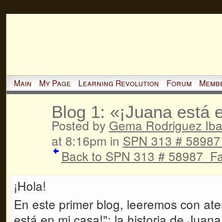
Main
My Page
Learning Revolution
Forum
Memb
Blog 1: «¡Juana está 
Posted by
Gema Rodriguez Iba
at 8:16pm in
SPN 313 # 58987_
Back to SPN 313 # 58987_Fal
¡Hola!
En este primer blog, leeremos con aten
está en mi casa!": la historia de Juan