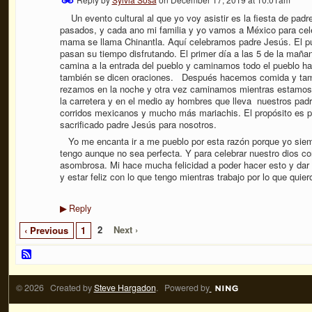
Un evento cultural al que yo voy asistir es la fiesta de pad
pasados, y cada ano mi familia y yo vamos a México para cele
mama se llama Chinantla. Aquí celebramos padre Jesús. El pue
pasan su tiempo disfrutando. El primer día a las 5 de la ma
camina a la entrada del pueblo y caminamos todo el pueblo h
también se dicen oraciones. Después hacemos comida y tambi
rezamos en la noche y otra vez caminamos mientras estamos
la carretera y en el medio ay hombres que lleva nuestros p
corridos mexicanos y mucho más mariachis. El propósito es pa
sacrificado padre Jesús para nosotros.
Yo me encanta ir a me pueblo por esta razón porque yo siempr
tengo aunque no sea perfecta. Y para celebrar nuestro dios c
asombrosa. Mi hace mucha felicidad a poder hacer esto y dar l
y estar feliz con lo que tengo mientras trabajo por lo que qui
Reply
▶
2
Next ›
‹ Previous
1
© 2026 Created by
Steve Hargadon
. Powered by