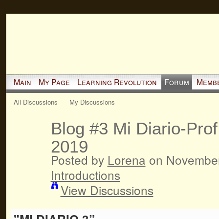
Main
My Page
Learning Revolution
Forum
Memb
All Discussions
My Discussions
Blog #3 Mi Diario-Prof
2019
Posted by
Lorena
on November 
Introductions
View Discussions
"MI DIARIO 3”