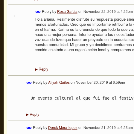
Reply by
Rosa Garcia
on
November 22, 2019 at 4:22pm
Hola ariana. Realmente disfruté su respuesta porque sie
menos afortunadas. Creo que es importante retribuir a 
en el karma. Karma es la creencia de que todo lo que va
hace una mejor persona. Intento ayudar a los necesitado
vez cuando tuve que hacer un proyecto en la escuela sec
nuestra comunidad. Mi grupo y yo decidimos centrarnos e
comida enlatada a una organización local y compramos 
Reply
▶
Reply by
Aliyah Quiles
on
November 20, 2019 at 6:59pm
Un evento cultural al que fui fue el festiv
Reply
▶
Reply by
Derek Mora-lopez
on
November 21, 2019 at 6:23am