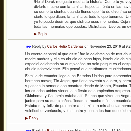
!Hola! Derek me gusto mucha tu historia. Como tu yo voy
divierte mucho con la familia. Especialménte en las navi
se como te sientes cuando tienes que irte de divertirse con
sierto lo que dicén, la familia es todo lo que tenemos. U
yo te puedo decír es que disfrute esos momentos. Coja 
toda las memorias que puedas. Disfrutalas! Eso es un eve
Reply
▶
Reply by
Carlos Helio Cardenas
on
November 23, 2019 at 9:
Un evento español al que asistí fue la celebración de mis ab
madre madres y ella es abuela de ocho hijos, bisabuela de cinc
especial celebrando su cumpleaños no solo porque es el despu
abuelo sobreviviente. Ella pensó que estábamos reuniéndonos
Familia de ecuador llego a los Estados Unidos para sorprenderl
hermano mayor, Tío Jorge, que tiene noventa y cuatro, y herm
y pasarla la semana con nosotros desde de Manta, Ecuador. T
los estados unidos vienen a la fiesta de cumpleaños sorpresa.
Oklahoma, y California estaba allí. Primos que viven en Vega 
juntos para su cumpleaños. Tocamos mucha música ecuatori
Estaba muy feliz de presentar a mis hijos a mis abuelas herma
veintiocho, ventaseis, veinticuatro y nunca los han conocido a
Reply
▶
Reply by
Rachel Lopez
on
November 24, 2019 at 12:39pm