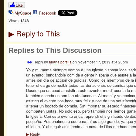
Like
MySpace
Facebook
Views:
1348
Reply to This
▶
Replies to This Discussion
Reply by
ariana portilla
on
November 17, 2019 at 4:23pm
Yo y mi mama siempre vamos a una iglesia hispana localizada
un evento; brindándole comida a gente hispana que asiste a l
antes del día de acción de gracias. Como los miembros de la 
tener el cargo de recibir todas las donaciones de comida que 
Desde que empecé a asistir a este evento, me di cuenta lo mu
también cuando no son tan afortunadas. Al mami y yo cocinar; 
asisten al evento nos hace muy feliz y nos da una satisfacció
a tener un bocado de comida. Sin importar su estado financie
comparten juntas. No solo eso, pero también nos hemos ganad
la iglesia. Con este evento anual, aprendí el significado de dar
pequeño. Personalmente eso para mi es algo grande, ya que yo
chiquita. Y al seguir asistiendo a la casa de Dios me hace se
Reply
▶