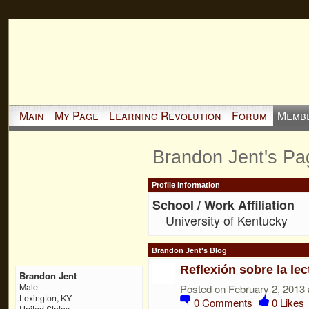
Main
My Page
Learning Revolution
Forum
Memb
Brandon Jent's Pa
Profile Information
School / Work Affiliation
University of Kentucky
Brandon Jent's Blog
Reflexión sobre la lec
Brandon Jent
Male
Posted on February 2, 2013 
Lexington, KY
0
Comments
0
Likes
United States