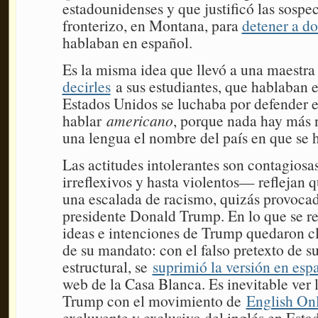
estadounidenses y que justificó las sospe
fronterizo, en Montana, para
detener a d
hablaban en español.
Es la misma idea que llevó a una maestra
decirles
a sus estudiantes, que hablaban 
Estados Unidos se luchaba por defender e
hablar
americano
, porque nada hay más n
una lengua el nombre del país en que se 
Las actitudes intolerantes son contagiosa
irreflexivos y hasta violentos— reflejan 
una escalada de racismo, quizás provocad
presidente Donald Trump. En lo que se ref
ideas e intenciones de Trump quedaron cl
de su mandato: con el falso pretexto de s
estructural, se
suprimió la versión en esp
web de la Casa Blanca. Es inevitable ver 
Trump con el movimiento de
English On
excluyente y exclusivo del inglés en Esta