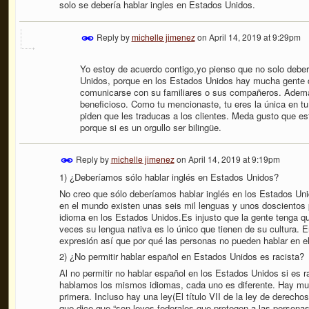
solo se debería hablar ingles en Estados Unidos.
Reply by
michelle jimenez
on
April 14, 2019 at 9:29pm
Yo estoy de acuerdo contigo,yo pienso que no solo deber
Unidos, porque en los Estados Unidos hay mucha gente 
comunicarse con su familiares o sus compañeros. Ademá
beneficioso. Como tu mencionaste, tu eres la única en tu 
piden que les traducas a los clientes. Meda gusto que es
porque si es un orgullo ser bilingüe.
Reply by
michelle jimenez
on
April 14, 2019 at 9:19pm
1) ¿Deberíamos sólo hablar inglés en Estados Unidos?
No creo que sólo deberíamos hablar inglés en los Estados Unid
en el mundo existen unas seis mil lenguas y unos dosciento
idioma en los Estados Unidos.Es injusto que la gente tenga que
veces su lengua nativa es lo único que tienen de su cultura. 
expresión así que por qué las personas no pueden hablar en el
2) ¿No permitir hablar español en Estados Unidos es racista?
Al no permitir no hablar español en los Estados Unidos si es r
hablamos los mismos idiomas, cada uno es diferente. Hay mu
primera. Incluso hay una ley(
El título VII de la ley de derechos
que dice que “
son leyes federales que protegen a las personas