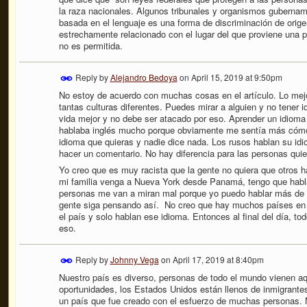
la raza nacionales. Algunos tribunales y organismos gubernam
basada en el lenguaje es una forma de discriminación de orige
estrechamente relacionado con el lugar del que proviene una 
no es permitida.
Reply by
Alejandro Bedoya
on
April 15, 2019 at 9:50pm
No estoy de acuerdo con muchas cosas en el artículo. Lo mejo
tantas culturas diferentes. Puedes mirar a alguien y no tener 
vida mejor y no debe ser atacado por eso. Aprender un idioma
hablaba inglés mucho porque obviamente me sentía más cómod
idioma que quieras y nadie dice nada. Los rusos hablan su id
hacer un comentario. No hay diferencia para las personas qui
Yo creo que es muy racista que la gente no quiera que otros 
mi familia venga a Nueva York desde Panamá, tengo que habla
personas me van a miran mal porque yo puedo hablar más de u
gente siga pensando así. No creo que hay muchos países en e
el país y solo hablan ese idioma. Entonces al final del día, to
eso.
Reply by
Johnny Vega
on
April 17, 2019 at 8:40pm
Nuestro país es diverso, personas de todo el mundo vienen a
oportunidades, los Estados Unidos están llenos de inmigrantes
un país que fue creado con el esfuerzo de muchas personas. 