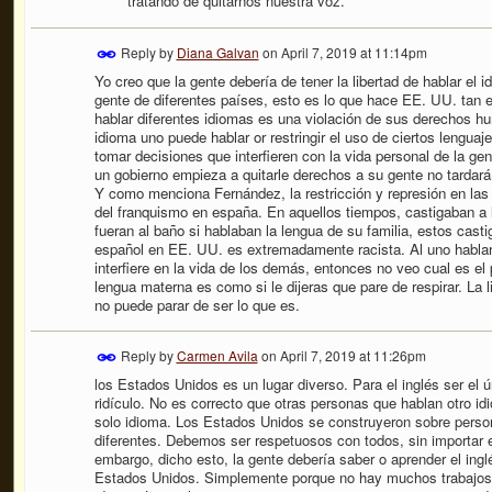
tratando de quitarnos nuestra voz.
Reply by
Diana Galvan
on
April 7, 2019 at 11:14pm
Yo creo que la gente debería de tener la libertad de hablar el
gente de diferentes países, esto es lo que hace EE. UU. tan es
hablar diferentes idiomas es una violación de sus derechos hu
idioma uno puede hablar or restringir el uso de ciertos lengua
tomar decisiones que interfieren con la vida personal de la ge
un gobierno empieza a quitarle derechos a su gente no tarda
Y como menciona Fernández, la restricción y represión en las 
del franquismo en españa. En aquellos tiempos, castigaban a l
fueran al baño si hablaban la lengua de su familia, estos cast
español en EE. UU. es extremadamente racista. Al uno hablar
interfiere en la vida de los demás, entonces no veo cual es el 
lengua materna es como si le dijeras que pare de respirar. La l
no puede parar de ser lo que es.
Reply by
Carmen Avila
on
April 7, 2019 at 11:26pm
los Estados Unidos es un lugar diverso. Para el inglés ser el
ridículo. No es correcto que otras personas que hablan otro id
solo idioma. Los Estados Unidos se construyeron sobre perso
diferentes. Debemos ser respetuosos con todos, sin importar e
embargo, dicho esto, la gente debería saber o aprender el ing
Estados Unidos. Simplemente porque no hay muchos trabajos