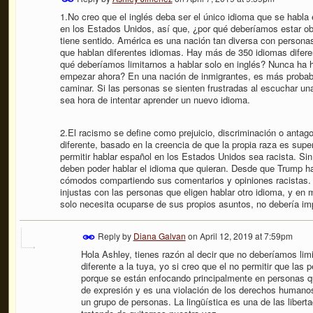
1.No creo que el inglés deba ser el único idioma que se habla
en los Estados Unidos, así que, ¿por qué deberíamos estar ob
tiene sentido. América es una nación tan diversa con persona
que hablan diferentes idiomas. Hay más de 350 idiomas diferen
qué deberíamos limitarnos a hablar solo en inglés? Nunca ha 
empezar ahora? En una nación de inmigrantes, es más probab
caminar. Si las personas se sienten frustradas al escuchar u
sea hora de intentar aprender un nuevo idioma.
2.El racismo se define como prejuicio, discriminación o antago
diferente, basado en la creencia de que la propia raza es super
permitir hablar español en los Estados Unidos sea racista. Si
deben poder hablar el idioma que quieran. Desde que Trump ha
cómodos compartiendo sus comentarios y opiniones racistas.
injustas con las personas que eligen hablar otro idioma, y ​​en 
solo necesita ocuparse de sus propios asuntos, no debería imp
Reply by
Diana Galvan
on
April 12, 2019 at 7:59pm
Hola Ashley, tienes razón al decir que no deberíamos limi
diferente a la tuya, yo si creo que el no permitir que las
porque se están enfocando principalmente en personas qu
de expresión y es una violación de los derechos humanos 
un grupo de personas. La lingüística es una de las liber