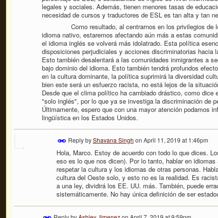
legales y sociales. Además, tienen menores tasas de educaci
necesidad de cursos y traductores de ESL es tan alta y tan ne
Como resultado, al centrarnos en los privilegios de los
idioma nativo, estaremos afectando aún más a estas comuni
el idioma inglés se volverá más idolatrado. Esta política ese
disposiciones perjudiciales y acciones discriminatorias hacia 
Esto también desalentará a las comunidades inmigrantes a se
bajo dominio del idioma. Esto también tendrá profundos efect
en la cultura dominante, la política suprimirá la diversidad cu
bien este será un esfuerzo racista, no está lejos de la situac
Desde que el clima político ha cambiado drástico, como dice el
"solo inglés", por lo que ya se investiga la discriminación de
Últimamente, espero que con una mayor atención podamos info
lingüística en los Estados Unidos.
Reply by
Shavana Singh
on
April 11, 2019 at 1:46pm
Hola, Marco. Estoy de acuerdo con todo lo que dices. Lo
eso es lo que nos dicen). Por lo tanto, hablar en idiom
respetar la cultura y los idiomas de otras personas. Habl
cultura del Oeste solo, y esto no es la realidad. Es racis
a una ley, dividirá los EE. UU. más. También, puede erra
sistemáticamente. No hay única definición de ser estado
Reply by
Ashley Jimenez
on
April 7, 2019 at 9:59pm