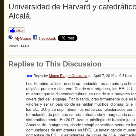
Universidad de Harvard y catedrático
Alcalá.
Like
MySpace
Facebook
Views:
1449
Replies to This Discussion
Reply by
Marco Biagio Costanza
on
April 7, 2019 at 9:51pm
Los Estados Unidos, desde su fundación, es un país que tiene f
religión, prensa y discurso. Desde sus orígenes, los EE. UU.
muestran que la diversidad cultural es una de sus mayores fort
diversidad del lenguaje. Por lo tanto, creo firmemente que en
valores y ser un país donde se hablan muchos idiomas. Si el i
los EE. UU, y se suprimieran los esfuerzos relacionados con l
formulación de políticas estarían afectando y marginando una
sistemáticamente. En 2017, tuve el privilegio de trabajar junto
Asuntos de Inmigrantes, donde trabajé específicamente en los
comunidades de inmigrantes en NYC. La investigación muestr
porcentaje de ESL, o estudiantes de inglés de nivel intermedio