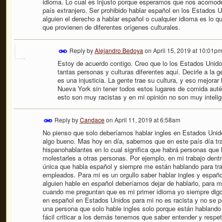
idioma. Lo cual es injusto porque esperamos que nos acomode
país extranjero. Ser prohibido hablar español en los Estados U
alguien el derecho a hablar español o cualquier idioma es lo qu
que provienen de diferentes orígenes culturales.
Reply by
Alejandro Bedoya
on
April 15, 2019 at 10:01p
Estoy de acuerdo contigo. Creo que lo los Estados Unid
tantas personas y culturas diferentes aquí. Decirle a la 
es una injusticia. La gente trae su cultura, y eso mejorar 
Nueva York sin tener todos estos lugares de comida aut
esto son muy racistas y en mi opinión no son muy intelig
Reply by
Candace
on
April 11, 2019 at 6:58am
No pienso que solo deberíamos hablar ingles en Estados Unid
algo bueno. Mas hoy en día, sabemos que en este país día tr
hispanohablantes en lo cual significa que habrá personas que 
molestarles a otras personas. Por ejemplo, en mi trabajo dent
única que habla español y siempre me están hablando para trad
empleados. Para mi es un orgullo saber hablar ingles y españ
alguien hable en español deberíamos dejar de hablarlo, para mi
cuando me preguntan que es mi primer idioma yo siempre digo 
en español en Estados Unidos para mi no es racista y no se por
una persona que solo hable ingles solo porque están hablando
fácil criticar a los demás tenemos que saber entender y respe