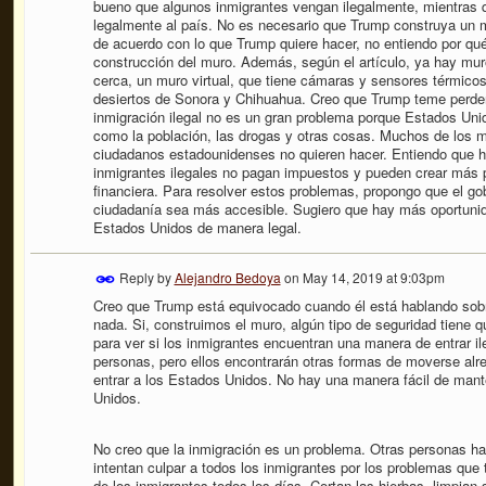
bueno que algunos inmigrantes vengan ilegalmente, mientras q
legalmente al país. No es necesario que Trump construya un mu
de acuerdo con lo que Trump quiere hacer, no entiendo por qu
construcción del muro. Además, según el artículo, ya hay mu
cerca, un muro virtual, que tiene cámaras y sensores térmico
desiertos de Sonora y Chihuahua. Creo que Trump teme perder l
inmigración ilegal no es un gran problema porque Estados Unid
como la población, las drogas y otras cosas. Muchos de los m
ciudadanos estadounidenses no quieren hacer. Entiendo que h
inmigrantes ilegales no pagan impuestos y pueden crear más p
financiera. Para resolver estos problemas, propongo que el go
ciudadanía sea más accesible. Sugiero que hay más oportunid
Estados Unidos de manera legal.
Reply by
Alejandro Bedoya
on
May 14, 2019 at 9:03pm
Creo que Trump está equivocado cuando él está hablando sobr
nada. Si, construimos el muro, algún tipo de seguridad tiene q
para ver si los inmigrantes encuentran una manera de entrar i
personas, pero ellos encontrarán otras formas de moverse alr
entrar a los Estados Unidos. No hay una manera fácil de mant
Unidos.
No creo que la inmigración es un problema. Otras personas h
intentan culpar a todos los inmigrantes por los problemas que
de los inmigrantes todos los días. Cortan las hierbas, limpi