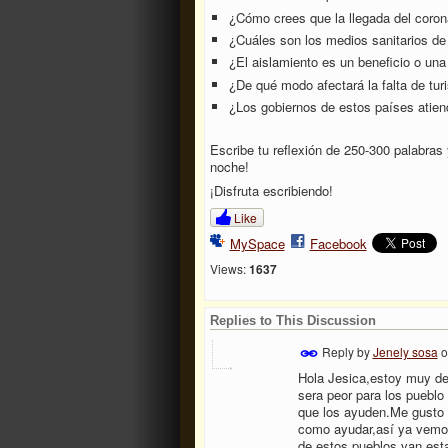
¿Cómo crees que la llegada del coron
¿Cuáles son los medios sanitarios de
¿El aislamiento es un beneficio o un
¿De qué modo afectará la falta de tu
¿Los gobiernos de estos países atien
Escribe tu reflexión de 250-300 palabras
noche!
¡Disfruta escribiendo!
Like
MySpace
Facebook
Views:
1637
Replies to This Discussion
Reply by
Jenely sosa
o
Hola Jesica,estoy muy de 
sera peor para los pueblo
que los ayuden.Me gusto c
como ayudar,así ya vemos
de estos pueblos van esta