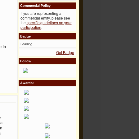
Commercial Policy
If you are representing a
commercial entity, please see
the
specific guidelines on your
participation
.
Badge
Loading…
e la
Get Badge
Follow
Awards:
o
ra
en
s