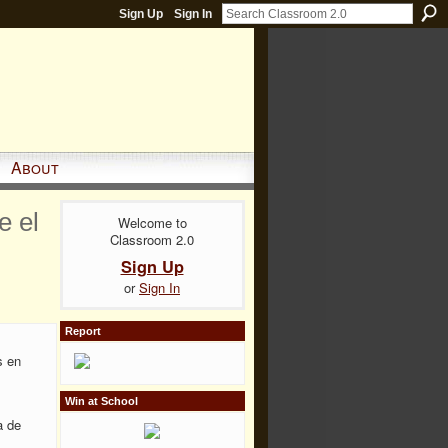
Sign Up
Sign In
About
e el
Welcome to
Classroom 2.0
Sign Up
or
Sign In
Report
s en
Win at School
a de