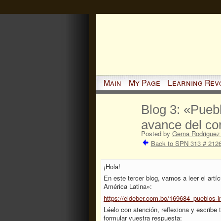
Main
My Page
Learning Rev
Blog 3: «Puebl
avance del co
Posted by
Gema Rodriguez 
Back to SPN 313 # 2126
¡Hola!
En este tercer blog, vamos a leer el artí
América Latina»:
https://eldeber.com.bo/169684_pueblos-i
Léelo con atención, reflexiona y escribe 
formular vuestra respuesta: