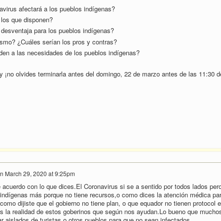
avirus afectará a los pueblos indígenas?
 los que disponen?
a desventaja para los pueblos indígenas?
rismo? ¿Cuáles serían los pros y contras?
den a las necesidades de los pueblos indígenas?
 y ¡no olvides terminarla antes del domingo, 22 de marzo antes de las 11:30 d
n
March 29, 2020 at 9:25pm
acuerdo con lo que dices.El Coronavirus si se a sentido por todos lados per
 indígenas más porque no tiene recursos,o como dices la atención médica pa
omo dijiste que el gobierno no tiene plan, o que equador no tienen protocol 
 la realidad de estos goberinos que según nos ayudan.Lo bueno que mucho
r aislados de turistas o otros pueblos para que no sean infectados.