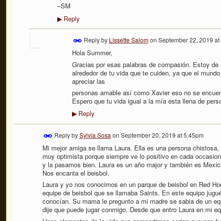
–SM
Reply
▶
Reply by
Lissette Salom
on
September 22, 2019 at
Hola Summer,
Gracias por esas palabras de compasión. Estoy de 
alrededor de tu vida que te cuiden, ya que el mund
apreciar las
personas amable así como Xavier eso no se encuen
Espero que tu vida igual a la mía esta llena de per
Reply
▶
Reply by
Sylvia Sosa
on
September 20, 2019 at 5:45pm
Mi mejor amiga se llama Laura. Ella es una persona chistosa,
muy optimista porque siempre ve lo positivo en cada occasio
y la pasamos bien. Laura es un año major y también es Mexi
Nos encanta el beisbol.
Laura y yo nos conocimos en un parque de beisbol en Red Hoo
equipe de beisbol que se llamaba Saints. En este equipo jug
conocían. Su mama le pregunto a mi madre se sabia de un equ
dije que puede jugar conmigo. Desde que entro Laura en mi e