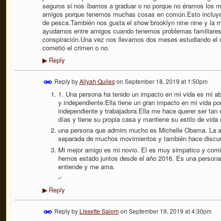
seguros si nos íbamos a graduar o no porque no éramos los 
amigos porque tenemos muchas cosas en común.Esto incluye qu
de pesca.También nos gusta el show brooklyn nine nine y la 
ayudarnos entre amigos cuando tenemos problemas familiares y
conspiración.Una vez nos llevamos dos meses estudiando el ca
cometió el crimen o no.
Reply
▶
Reply by
Aliyah Quiles
on
September 18, 2019 at 1:50pm
1. Una persona ha tenido un impacto en mi vida es mi a
y
independiente.Ella tiene un gran impacto en mi vida po
independiente y trabajadora.Ella me hace querer ser tan e
días y tiene su propia casa y mantiene su estilo de vid
una persona que admiro mucho es Michelle Obama. La a
separada de muchos movimientos y también hace discur
Mi mejor amigo es mi novio. El es muy simpatico y com
hemos estado juntos desde el año 2016. Es una persona
entiende y me ama.
.
Reply
▶
Reply by
Lissette Salom
on
September 19, 2019 at 4:30pm