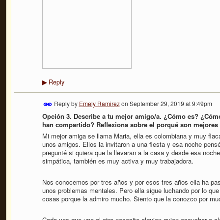
Reply
▶
Reply by
Emely Ramirez
on
September 29, 2019 at 9:49pm
Opción 3. Describe a tu mejor amigo/a. ¿Cómo es? ¿Cómo
han compartido? Reflexiona sobre el porqué son mejores
Mi mejor amiga se llama Maria, ella es colombiana y muy flac
unos amigos. Ellos la invitaron a una fiesta y esa noche pen
pregunté si quiera que la llevaran a la casa y desde esa noch
simpática, también es muy activa y muy trabajadora.
Nos conocemos por tres años y por esos tres años ella ha pa
unos problemas mentales. Pero ella sigue luchando por lo que 
cosas porque la admiro mucho. Siento que la conozco por mu
Cada ves que uno al otro necesite alguien quien escuchar o a