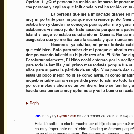
Opción 1. ¿Qué persona ha tenido un impacto importante
esa persona y explica que influencia o rol ha tenido en tu
La persona que me a impactado grande en mi vida
muy importante para mi porque nos creamos junto. Siem
estaba bien y dando me consejos para ayudar me y guiar
estábamos viviendo junto. Esto sucedió porque mis padr
Island y luego yo estaba estudiando en Queens. Nunca me o
aseguraba que yo me iba para la escuela y que nunca me 
Nosotros, ya adultos, mi primo todavia cuida de 
que esté bien. Solo para saber de mi porque el ahorita est
tiempo cuando falleció su hijo de tres año. El Niño fue a
Desafortunadamente, El Niño nació enfermo por la neglige
para toda la familia y mi primo mas todavía porque fue s
años para superar la pérdida de su hijo. Y se puede
decir 
estas un poco mejor. Yo ni se como haría, ni como imagin
inquebrantable como esa perdida pero, lo admiro todo los
por sus metas y ahora es un bombero, tiene su familia y u
hacido una persona muy optomista y ve lo bueno en cada 
Reply
▶
Reply by
Sylvia Sosa
on
September 20, 2019 at 6:04pm
Hola Lissette, lo siento mucho por el hijo de su primo.S
es muy importante en mi vida. Desde que éramos pequeño
único el que puedo contar. Espero que su primos y usted