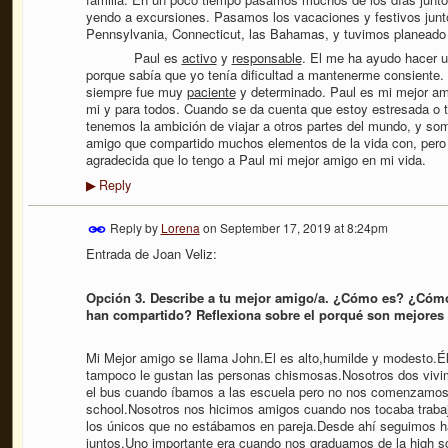
yendo a excursiones. Pasamos los vacaciones y festivos junto
Pennsylvania, Connecticut, las Bahamas, y tuvimos planeado 
Paul es
activo
y
responsable
. El me ha ayudo hacer u
porque sabía que yo tenía dificultad a mantenerme consiente
siempre fue muy
paciente
y determinado. Paul es mi mejor am
mi y para todos. Cuando se da cuenta que estoy estresada o tr
tenemos la ambición de viajar a otros partes del mundo, y so
amigo que compartido muchos elementos de la vida con, pero
agradecida que lo tengo a Paul mi mejor amigo en mi vida.
Reply
▶
Reply by
Lorena
on
September 17, 2019 at 8:24pm
Entrada de Joan Veliz:
Opción 3. Describe a tu mejor amigo/a. ¿Cómo es? ¿Cómo
han compartido? Reflexiona sobre el porqué son mejores
Mi Mejor amigo se llama John.El es alto,humilde y modesto.Él
tampoco le gustan las personas chismosas.Nosotros dos vivi
el bus cuando íbamos a las escuela pero no nos comenzamos a
school.Nosotros nos hicimos amigos cuando nos tocaba trabaj
los únicos que no estábamos en pareja.Desde ahí seguimos 
juntos.Uno importante era cuando nos graduamos de la high s