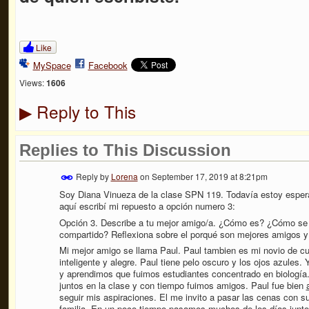
Like
MySpace
Facebook
Views:
1606
Reply to This
▶
Replies to This Discussion
Reply by
Lorena
on
September 17, 2019 at 8:21pm
Soy Diana Vinueza de la clase SPN 119. Todavía estoy espera
aquí escribí mi repuesto a opción numero 3:
Opción 3. Describe a tu mejor amigo/a. ¿Cómo es? ¿Cómo se 
compartido? Reflexiona sobre el porqué son mejores amigos y
Mi mejor amigo se llama Paul. Paul tambien es mi novio de cu
inteligente y alegre. Paul tiene pelo oscuro y los ojos azules.
y aprendimos que fuimos estudiantes concentrado en biolog
juntos en la clase y con tiempo fuimos amigos. Paul fue bien
seguir mis aspiraciones. El me invito a pasar las cenas con s
familia. En un poco tiempo pasamos muchos de los días junto