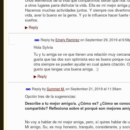
Unos elementos de la vida que compartimos serian que nos fu
a otros lugares parra disfrutar la vida. Ella es mi mejor amiga
Hacemos muchas actividades juntos. Y siempre nos divertimos.
vida, aver lo bueno en la gente. Y yo le influence hacer fuerte
sueños.
Reply
▶
Reply by
Emely Ramirez
on
September 29, 2019 at 9:5
Hola Sylvia
Tu y tu amiga se ve que tienen una relación muy cercan
gusta que las dos son optimista eso es bueno porque cua
otra siempre se pueden ayudar en cual quiera citación. 
gusto que tengas una buena amiga.
:)
Reply
▶
Reply by
Summer M.
on
September 21, 2019 at 11:39am
Opción tres de la sugerencias:
Describe a tu mejor amigo/a. ¿Cómo es? ¿Cómo se conoc
compartido? Reflexiona sobre el porqué son mejores ami
No voy a hablar de mi mejor amiga, pero, sí quires hablar de 
Mi amigo, Su, es muy honesto, tranquilo, considerante, y soci