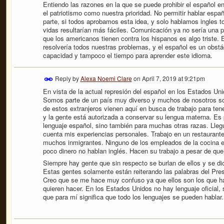
Entiendo las razones en la que se puede prohibir el español 
el patriotismo como nuestra prioridad. No permitir hablar españ
parte, si todos aprobamos esta idea, y solo hablamos ingles t
vidas resultarían más fáciles. Comunicación ya no sería una p
que los americanos tienen contra los hispanos es algo triste.
resolvería todos nuestras problemas, y el español es un obstá
capacidad y tampoco el tiempo para aprender este idioma.
Reply by
Alexa Noemi Clare
on
April 7, 2019 at 9:21pm
En vista de la actual represión del español en los Estados Un
Somos parte de un país muy diverso y muchos de nosotros so
de estos extranjeros vienen aquí en busca de trabajo para tener
y la gente está autorizada a conservar su lengua materna. Es 
lenguaje español, sino también para muchas otras razas. Lleg
cuenta mis experiencias personales. Trabajo en un restaurant
muchos inmigrantes. Ninguno de los empleados de la cocina 
poco dinero no hablan inglés. Hacen su trabajo a pesar de que
Siempre hay gente que sin respecto se burlan de ellos y se di
Estas gentes solamente están reiterando las palabras del Pre
Creo que se me hace muy confuso ya que ellos son los que ha
quieren hacer.
En los Estados Unidos no hay lenguaje oficial, s
que para m
í
significa que todo los lenguajes se pueden hablar.