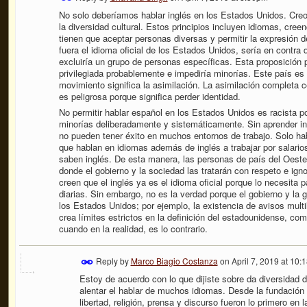
No solo deberíamos hablar inglés en los Estados Unidos. Creo 
la diversidad cultural. Estos principios incluyen idiomas, cr
tienen que aceptar personas diversas y permitir la expresión d
fuera el idioma oficial de los Estados Unidos, sería en contr
excluiría un grupo de personas específicas. Esta proposición p
privilegiada probablemente e impediría minorías. Este país es l
movimiento significa la asimilación. La asimilación completa c
es peligrosa porque significa perder identidad.
No permitir hablar español en los Estados Unidos es racista por
minorías deliberadamente y sistemáticamente. Sin aprender i
no pueden tener éxito en muchos entornos de trabajo. Solo habl
que hablan en idiomas además de inglés a trabajar por salario
saben inglés. De esta manera, las personas de país del Oeste 
donde el gobierno y la sociedad las tratarán con respeto e ign
creen que el inglés ya es el idioma oficial porque lo necesita p
diarias. Sin embargo, no es la verdad porque el gobierno y la 
los Estados Unidos; por ejemplo, la existencia de avisos multi
crea límites estrictos en la definición del estadounidense, com
cuando en la realidad, es lo contrario.
Reply by
Marco Biagio Costanza
on
April 7, 2019 at 10
Estoy de acuerdo con lo que dijiste sobre da diversidad 
alentar el hablar de muchos idiomas. Desde la fundación d
libertad, religión, prensa y discurso fueron lo primero en