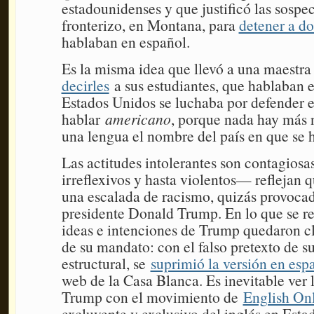
estadounidenses y que justificó las sospe
fronterizo, en Montana, para
detener a d
hablaban en español.
Es la misma idea que llevó a una maestra
decirles
a sus estudiantes, que hablaban 
Estados Unidos se luchaba por defender e
hablar
americano
, porque nada hay más n
una lengua el nombre del país en que se 
Las actitudes intolerantes son contagiosa
irreflexivos y hasta violentos— reflejan 
una escalada de racismo, quizás provocad
presidente Donald Trump. En lo que se ref
ideas e intenciones de Trump quedaron cl
de su mandato: con el falso pretexto de s
estructural, se
suprimió la versión en esp
web de la Casa Blanca. Es inevitable ver 
Trump con el movimiento de
English On
excluyente y exclusivo del inglés en Esta