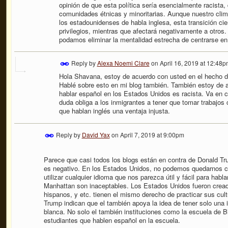
opinión de que esta política sería esencialmente racista,
comunidades étnicas y minoritarias. Aunque nuestro clima
los estadounidenses de habla inglesa, esta transición ci
privilegios, mientras que afectará negativamente a otros.
podamos eliminar la mentalidad estrecha de centrarse en 
Reply by
Alexa Noemi Clare
on
April 16, 2019 at 12:48p
Hola Shavana, estoy de acuerdo con usted en el hecho 
Hablé sobre esto en mi blog también. También estoy de a
hablar español en los Estados Unidos es racista. Va en c
duda obliga a los inmigrantes a tener que tomar trabajos 
que hablan inglés una ventaja injusta.
Reply by
David Yax
on
April 7, 2019 at 9:00pm
Parece que casi todos los blogs están en contra de Donald Tru
es negativo. En los Estados Unidos, no podemos quedarnos c
utilizar cualquier idioma que nos parezca útil y fácil para hab
Manhattan son inaceptables. Los Estados Unidos fueron cread
hispanos, y etc. tienen el mismo derecho de practicar sus cul
Trump indican que el también apoya la idea de tener solo una i
blanca. No solo el también instituciones como la escuela de B
estudiantes que hablen español en la escuela.