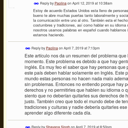
Reply by
Paolina
on
April 12, 2019 at 10:38am
Estoy de acuerdo Estados Unidos esta lleno de personas
bueno te abre muchas puertas tanto laboralmente y soci
la comunicación entre uno al otro. También esta el hech
costumbres y tradiciones, así como hablar en su idioma n
nosotros usamos palabras en español cuando hablamos in
estamos haciendo.
Reply by
Paolina
on
April 7, 2019 at 7:13pm
Este artículo nos da un resumen del problema que 
momento. Este problema es debido a que hay gente
inglés. Es muy feo el saber que hay personas que 
este país deben hablar solamente en Inglés. Este p
mundo estas personas no hacen nada malo ademas el
sin problemas. Entonces no entiendo porque hay p
derechos y no permitirles que hablen su idioma o 
siento que no deberían quitarles sus derechos de 
justo. También creo que todo el mundo debe de tene
tradiciones y culturas y nadie debería quitarles 
aprender algo diferente cada día.
Reply by
Shavana Singh
on
April 7, 2019 at 8:50pm