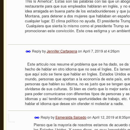
This is America”. Estas son las palabras con las que un abo
restaurante para que sus empleados hablaran en inglés, y no
idea arraigada en buena parte de los estadounidenses y que ju
Montana, para detener a dos mujeres que hablaban en español
cualquier lugar. El clima político no ayuda. El presidente Tru
Cualquiera que sienta lo mismo como el presidente Trump se 
promocionan este convicción. Este crea estigma y un ambien
Reply by
Jennifer Cartagena
on
April 7, 2019 at 4:26pm
Este articulo nos resume el problema que se ha dado, se da 
hecho de hablar en otro idioma que no sea el Ingles. Es lame
que aquí solo se tiene que hablar en Ingles. Estados Unidos e
mundo, personas que aportan a la economía de este país, ento
personas que hablen su idioma, no es justo que se tengan qu
olvidarse de sus culturas. Si bien es cierto que lo mejor seria
para poder comunicarse con diferentes tipos de personas y as
idiomas y así tendrían mejores oportunidades de trabajo, etc.
hablar el idioma que desee sin ofender ni molestar a nadie.
Reply by
Esmeralda Salcedo
on
April 12, 2019 at 8:35p
Pienso que la mayoría de nosotros estamos de acuerdo de
los Estados Unidos. Y como dices, es muy lamentable qu