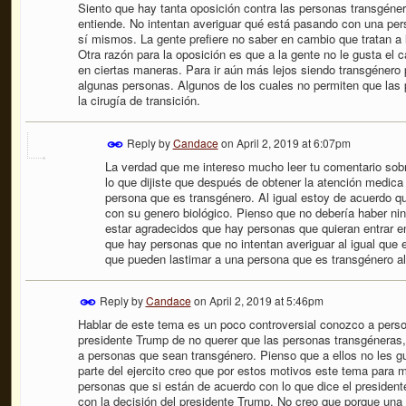
Siento que hay tanta oposición contra las personas transgéne
entiende. No intentan averiguar qué está pasando con una per
sí mismos. La gente prefiere no saber en cambio que tratan 
Otra razón para la oposición es que a la gente no le gusta el 
en ciertas maneras. Para ir aún más lejos siendo transgénero p
algunas personas. Algunos de los cuales no permiten que las p
la cirugía de transición.
Reply by
Candace
on
April 2, 2019 at 6:07pm
La verdad que me intereso mucho leer tu comentario sob
lo que dijiste que después de obtener la atención medica
persona que es transgénero. Al igual estoy de acuerdo que
con su genero biológico. Pienso que no debería haber nin
estar agradecidos que hay personas que quieran entrar en
que hay personas que no intentan averiguar al igual que 
que pueden lastimar a una persona que es transgénero al 
Reply by
Candace
on
April 2, 2019 at 5:46pm
Hablar de este tema es un poco controversial conozco a perso
presidente Trump de no querer que las personas transgéneras
a personas que sean transgénero. Pienso que a ellos no les 
parte del ejercito creo que por estos motivos este tema para m
personas que si están de acuerdo con lo que dice el president
con la decisión del presidente Trump. No creo que porque un