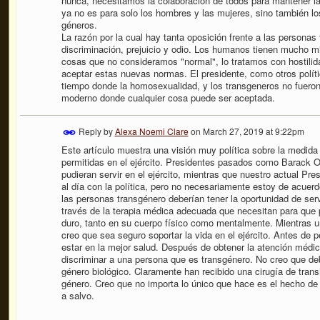
nunca, necesitamos la colaboración de todos para mantener la 
ya no es para solo los hombres y las mujeres, sino también l
géneros.
La razón por la cual hay tanta oposición frente a las persona
discriminación, prejuicio y odio. Los humanos tienen mucho 
cosas que no consideramos "normal", lo tratamos con hostilid
aceptar estas nuevas normas. El presidente, como otros polít
tiempo donde la homosexualidad, y los transgeneros no fuero
moderno donde cualquier cosa puede ser aceptada.
Reply by
Alexa Noemi Clare
on
March 27, 2019 at 9:22pm
Este artículo muestra una visión muy política sobre la medida
permitidas en el ejército. Presidentes pasados como Barack 
pudieran servir en el ejército, mientras que nuestro actual P
al día con la política, pero no necesariamente estoy de acue
las personas transgénero deberían tener la oportunidad de servi
través de la terapia médica adecuada que necesitan para que p
duro, tanto en su cuerpo físico como mentalmente. Mientras 
creo que sea seguro soportar la vida en el ejército. Antes de p
estar en la mejor salud. Después de obtener la atención médi
discriminar a una persona que es transgénero. No creo que deb
género biológico. Claramente han recibido una cirugía de tra
género. Creo que no importa lo único que hace es el hecho de
a salvo.