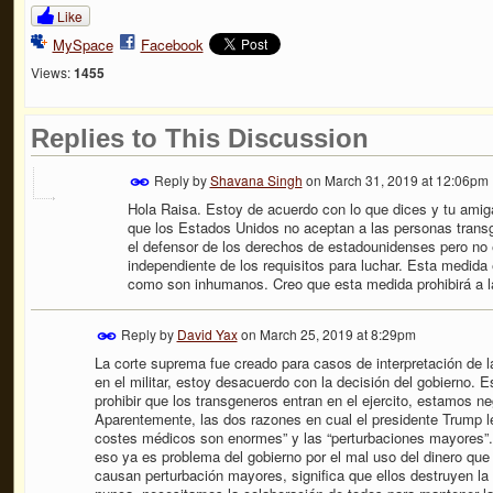
Like
MySpace
Facebook
Views:
1455
Replies to This Discussion
Reply by
Shavana Singh
on
March 31, 2019 at 12:06pm
Hola Raisa. Estoy de acuerdo con lo que dices y tu amiga
que los Estados Unidos no aceptan a las personas transg
el defensor de los derechos de estadounidenses pero no 
independiente de los requisitos para luchar. Esta medida 
como son inhumanos. Creo que esta medida prohibirá a l
Reply by
David Yax
on
March 25, 2019 at 8:29pm
La corte suprema fue creado para casos de interpretación de l
en el militar, estoy desacuerdo con la decisión del gobierno. E
prohibir que los transgeneros entran en el ejercito, estamos 
Aparentemente, las dos razones en cual el presidente Trump le
costes médicos son enormes” y las “perturbaciones mayores”.
eso ya es problema del gobierno por el mal uso del dinero que
causan perturbación mayores, significa que ellos destruyen la 