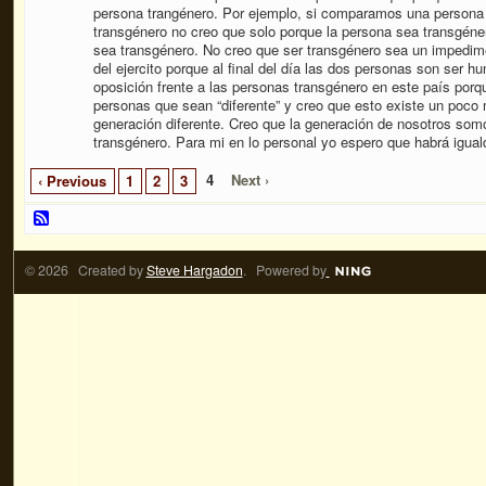
persona trangénero. Por ejemplo, si comparamos una persona
transgénero no creo que solo porque la persona sea transgén
sea transgénero. No creo que ser transgénero sea un impedim
del ejercito porque al final del día las dos personas son ser 
oposición frente a las personas transgénero en este país por
personas que sean “diferente” y creo que esto existe un poco
generación diferente. Creo que la generación de nosotros so
transgénero. Para mi en lo personal yo espero que habrá igual
4
Next ›
‹ Previous
1
2
3
© 2026 Created by
Steve Hargadon
. Powered by