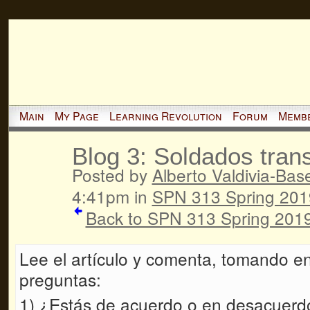
Main
My Page
Learning Revolution
Forum
Memb
Blog 3: Soldados tran
Posted by
Alberto Valdivia-Basel
4:41pm in
SPN 313 Spring 201
Back to SPN 313 Spring 2019
Lee el artículo y comenta, tomando en
preguntas:
1)
¿Estás de acuerdo o en desacuerd