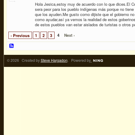
Hola Jesica,estoy muy de acuerdo con lo que dices.El Co
sera peor para los pueblo indígenas más porque no tiene
que los ayuden.Me gusto como dijiste que el gobierno no 
como ayudar,así ya vemos la realidad de estos goberin
de estos pueblos van estar aislados de turistas o otros 
4
Next ›
‹ Previous
1
2
3
© 2026 Created by
Steve Hargadon
. Powered by