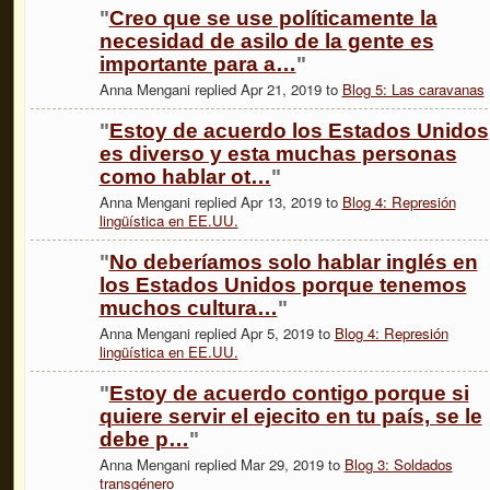
"
Creo que se use políticamente la
necesidad de asilo de la gente es
importante para a…
"
Anna Mengani replied Apr 21, 2019 to
Blog 5: Las caravanas
"
Estoy de acuerdo los Estados Unidos
es diverso y esta muchas personas
como hablar ot…
"
Anna Mengani replied Apr 13, 2019 to
Blog 4: Represión
lingüística en EE.UU.
"
No deberíamos solo hablar inglés en
los Estados Unidos porque tenemos
muchos cultura…
"
Anna Mengani replied Apr 5, 2019 to
Blog 4: Represión
lingüística en EE.UU.
"
Estoy de acuerdo contigo porque si
quiere servir el ejecito en tu país, se le
debe p…
"
Anna Mengani replied Mar 29, 2019 to
Blog 3: Soldados
transgénero