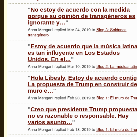
"
No estoy de acuerdo con la medida
porque su opinión de transgéneros es
ignorante y…
"
Anna Mengani replied Mar 24, 2019 to
Blog 3: Soldados
transgénero
"
Estoy de acuerdo que la música latin
es tan influyente en Los Estados
Unidos. En el…
"
Anna Mengani replied Mar 10, 2019 to
Blog 2: La música lati
"
Hola Libesly, Estoy de acuerdo contig
La propuesta de Trump en construir d
muro e…
"
Anna Mengani replied Feb 23, 2019 to
Blog 1: El muro de Tr
"
Creo que presidente Trump propuest
no es razonable o responsable. Hay
varios asunto…
"
Anna Mengani replied Feb 18, 2019 to
Blog 1: El muro de Tr